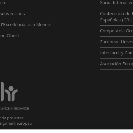
tum
Xarxa Interunive
í subvencions
Conferencia de 
Españolas (CRU
d'Excel·lència Jean Monnet
Compostela Grou
ori Obert
European Univer
Interfaculty Com
Asociación Euro