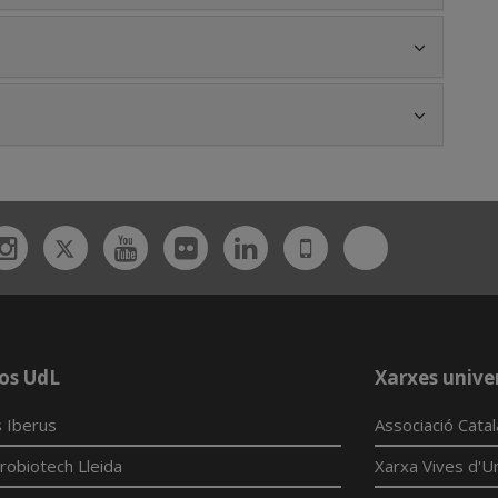
Twitter
Bluesky
ebook
Instagram
Youtube
Flickr
Linkedin
UdL
App
os UdL
Xarxes univer
 Iberus
Associació Cata
robiotech Lleida
Xarxa Vives d'Un