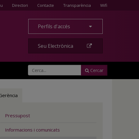
Contacte
eu
Directori
Contacte
Transparència
Wifi
Perfils d'accés
Seu Electrònica
Cercar
Gerència
Pressupost
Informacions i comunicats