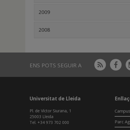
???
2009
bootstrap.tabs.accordion.icon???
???
2008
bootstrap.tabs.accordion.icon???
Rss
Fac
ENS POTS SEGUIR A
Universitat de Lleida
Enllaç
Pl. de Víctor Siurana, 1
Campus
25003 Lleida
Parc Ag
Tel. +34 973 702 000