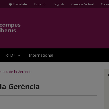
Translate
Español
English
Campus Virtual
Corr
Icona
de
Globus
terraqüi
R+D+I
International
rmatiu de la Gerència
 la Gerència