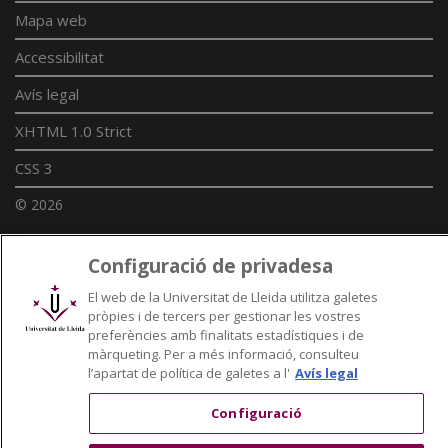
Mapa web
Accessibilitat
Avís legal
XHTML 1.0 Strict
CSS 3
© 2026
Configuració de privadesa
Enllaços UdL
El web de la Universitat de Lleida utilitza galetes
pròpies i de tercers per gestionar les vostres
Xarxes universitàries
preferències amb finalitats estadístiques i de
màrqueting. Per a més informació, consulteu
l’apartat de política de galetes a l'
Avís legal
Configuració