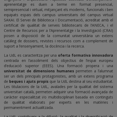
aprenentatge es duen a terme en format presencial,
semipresencial i virtual, mitjançant els moderns, funcionals i ben
equipats espais dels campus universitaris del campus virtual
SAKAI. El Servei de Biblioteca i Documentació, acreditat amb el
certificat de qualitat de serveis bibliotecaris de l’ANECA, i el
Centre de Recursos per a l’Aprenentatge i la Investigació (CRAI)
posen a disposició de la comunitat universitària un extens
catàleg de dossiers, revistes i recursos com a complement de
suport a l’ensenyament, la docència i la recerca.
La UdL es caracteritza per una
oferta formativa innovadora
centrada en l’assoliment dels objectius de l’espai europeu
d’educació superior (EEES). Una formació propera i una
universitat de dimensions humanes
permeten a l’alumnat
ser un dels principals protagonistes, amb un extens programa
de
beques i ajuts propis
que la UdL destina al seu estudiantat.
Les titulacions de la UdL, avalades per la qualitat del sistema
universitari català, permeten adquirir una formació avançada de
caràcter especialitzat i/o multidisciplinari basada en continguts
de qualitat elaborats per experts en les matèries i
permanentment actualitzada.
La UdL contribueix a la difusió, la qualitat i la diversificació de