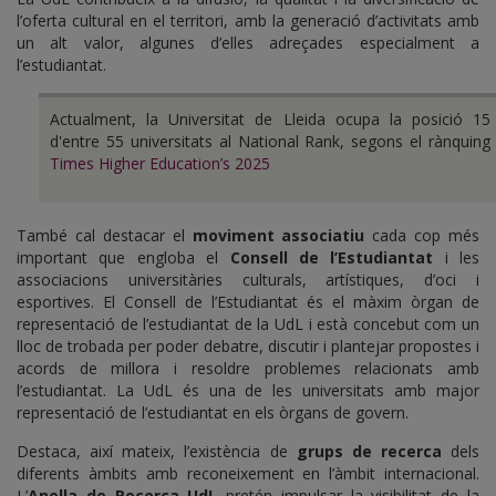
l’oferta cultural en el territori, amb la generació d’activitats amb
un alt valor, algunes d’elles adreçades especialment a
l’estudiantat.
Actualment, la Universitat de Lleida ocupa la posició 15
d'entre 55 universitats al National Rank, segons el rànquing
Times Higher Education’s 2025
També cal destacar el
moviment associatiu
cada cop més
important que engloba el
Consell de l’Estudiantat
i les
associacions universitàries culturals, artístiques, d’oci i
esportives. El Consell de l’Estudiantat és el màxim òrgan de
representació de l’estudiantat de la UdL i està concebut com un
lloc de trobada per poder debatre, discutir i plantejar propostes i
acords de millora i resoldre problemes relacionats amb
l’estudiantat. La UdL és una de les universitats amb major
representació de l’estudiantat en els òrgans de govern.
Destaca, així mateix, l’existència de
grups de recerca
dels
diferents àmbits amb reconeixement en l’àmbit internacional.
L’
Anella de Recerca UdL
pretén impulsar la visibilitat de la