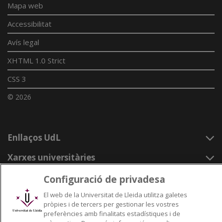
Mapa web
Accessibilitat
Avís legal
XHTML 1.0 Strict
CSS 3
© 2026
Enllaços UdL
Xarxes universitàries
Configuració de privadesa
El web de la Universitat de Lleida utilitza galetes
pròpies i de tercers per gestionar les vostres
preferències amb finalitats estadístiques i de