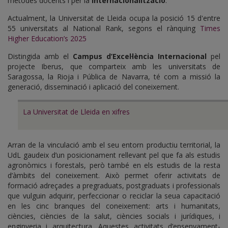
mètodes docents i per la
internacionalització
.
Actualment, la Universitat de Lleida ocupa la posició 15 d'entre
55 universitats al National Rank, segons el rànquing
Times
Higher Education’s 2025
Distingida amb el
Campus d’Excel·lència Internacional
pel
projecte Iberus, que comparteix amb les universitats de
Saragossa, la Rioja i Pública de Navarra, té com a missió la
generació, disseminació i aplicació del coneixement.
La Universitat de Lleida en xifres
Arran de la vinculació amb el seu entorn productiu territorial, la
UdL gaudeix d’un posicionament rellevant pel que fa als estudis
agronòmics i forestals, però també en els estudis de la resta
d’àmbits del coneixement. Això permet oferir activitats de
formació adreçades a pregraduats, postgraduats i professionals
que vulguin adquirir, perfeccionar o reciclar la seua capacitació
en les cinc branques del coneixement: arts i humanitats,
ciències, ciències de la salut, ciències socials i jurídiques, i
enginyeria i arquitectura. Aquestes activitats d’ensenyament-