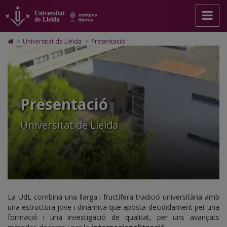
Presentació:
Anar
Anar
Anar
Cerca
Accessibilitat.
a
al
al
Universitat
La
la
contingut
Mapa
de
pàgina
principal
Web.
Lleida
Universitat
Icono
>
Universitat de Lleida
>
Presentació
principal.
de
Universitat
de
de
Universitat
la
de
Home
de
pàgina
Lleida
para
Lleida
Lleida
ir
a
la
Presentació
página
de
inicio
Universitat de Lleida
La UdL combina una llarga i fructífera tradició universitària amb
una estructura jove i dinàmica que aposta decididament per una
formació i una investigació de qualitat, per uns avançats