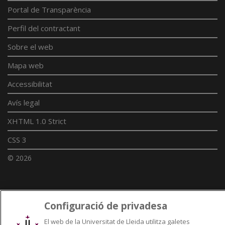
Portal de Transparència
Perfil del contractant
Sobre el web
Mapa web
Accessibilitat
Avís legal
XHTML 1.0 Strict
CSS 3
© 2026
Enllaços UdL
Configuració de privadesa
Xarxes universitàries
El web de la Universitat de Lleida utilitza galetes