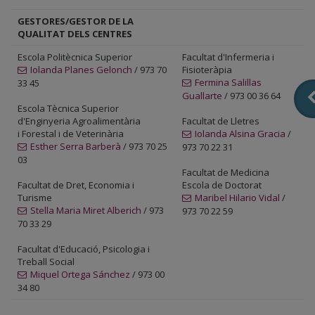
G
ESTORES/GESTOR DE LA
QUALITAT DELS CENTRES
Escola Politècnica Superior
Facultat d'Infermeria i
Iolanda Planes Gelonch
/ 973 70
Fisioteràpia
Fermina Salillas
33 45
Guallarte
/ 973 00 36 64
Escola Tècnica Superior
d'Enginyeria Agroalimentària
Facultat de Lletres
i Forestal i de Veterinària
Iolanda Alsina Gracia
/
Esther Serra Barberà
/ 973 70 25
973 70 22 31
03
Facultat de Medicina
Facultat de Dret, Economia i
Escola de Doctorat
Turisme
Maribel Hilario Vidal
/
Stella Maria Miret Alberich
/ 973
973 70 22 59
70 33 29
Facultat d'Educació, Psicologia i
Treball Social
Miquel Ortega Sánchez
/ 973 00
34 80