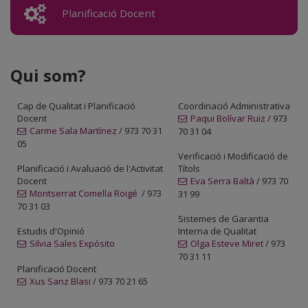
Planificació Docent
Qui som?
Cap de Qualitat i Planificació
Coordinació Administrativa
Docent
Paqui Bolívar Ruiz
/ 973
Carme Sala Martínez
/ 973 70 31
70 31 04
05
Verificació i Modificació de
Planificació i Avaluació de l'Activitat
Títols
Docent
Eva Serra Baltà
/ 973 70
Montserrat Comella Roigé
/ 973
31 99
70 31 03
Sistemes de Garantia
Estudis d'Opinió
Interna de Qualitat
Silvia Sales Expósito
Olga Esteve Miret
/ 973
70 31 11
Planificació Docent
Xus Sanz Blasi
/ 973 70 21 65