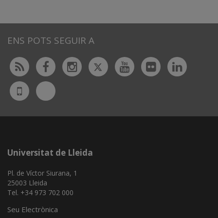
ENS POTS SEGUIR A
Twitter
Rss
Facebook
Instagram
Youtube
Flickr
Linked
Bluesky
UdL
App
Universitat de Lleida
Pl. de Víctor Siurana, 1
25003 Lleida
Tel. +34 973 702 000
Seu Electrònica