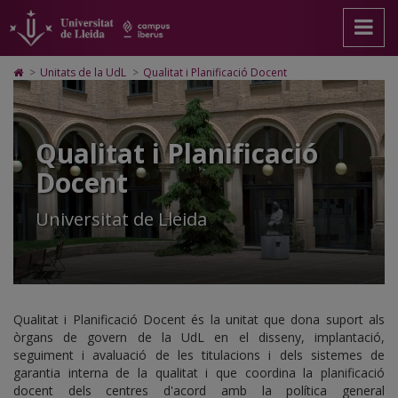
Qualitat
Anar
Anar
Anar
Cerca
Accessibilitat.
a
al
al
Universitat
i
la
contingut
Mapa
de
pàgina
principal
Web.
Lleida
Planificació
Icono
>
Unitats de la UdL
>
Qualitat i Planificació Docent
principal.
de
Universitat
de
Docent
Universitat
la
de
Home
de
pàgina
Lleida
para
Lleida
ir
Qualitat i Planificació
a
la
Docent
página
de
inicio
Universitat de Lleida
Qualitat i Planificació Docent és la unitat que dona suport als
òrgans de govern de la UdL en el disseny, implantació,
seguiment i avaluació de les titulacions i dels sistemes de
garantia interna de la qualitat i que coordina la planificació
docent dels centres d'acord amb la política general