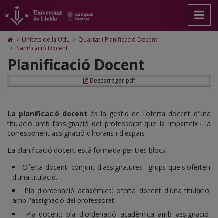
Planificació
Anar
Anar
Anar
Cerca
Accessibilitat.
a
al
al
Universitat
Docent
la
contingut
Mapa
de
pàgina
principal
Web.
Lleida
Icono
>
Unitats de la UdL
>
Qualitat i Planificació Docent
principal.
de
Universitat
de
>
Planificació Docent
Universitat
la
de
Home
Planificació Docent
de
pàgina
Lleida
para
Lleida
ir
a
Descarregar pdf
la
página
de
La planificació docent
és la gestió de l'oferta docent d'una
inicio
titulació amb l'assignació del professorat que la imparteix i la
corresponent assignació d'horaris i d'espais.
La planificació docent està formada per tres blocs:
Oferta docent: conjunt d'assignatures i grups que s'oferten
d'una titulació.
Pla d'ordenació acadèmica: oferta docent d'una titulació
amb l'assignació del professorat.
Pla docent: pla d'ordenació acadèmica amb assignació