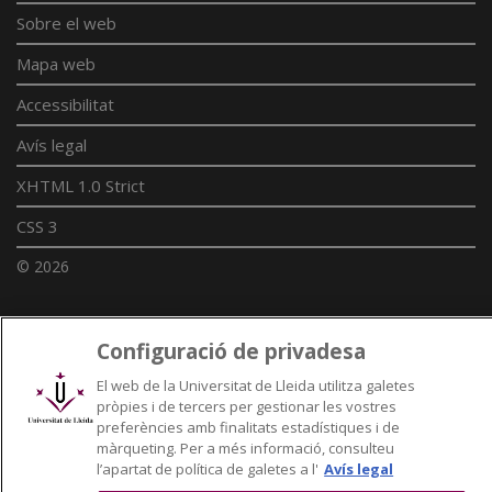
Sobre el web
Mapa web
Accessibilitat
Avís legal
XHTML 1.0 Strict
CSS 3
© 2026
Configuració de privadesa
Enllaços UdL
El web de la Universitat de Lleida utilitza galetes
Xarxes universitàries
pròpies i de tercers per gestionar les vostres
preferències amb finalitats estadístiques i de
màrqueting. Per a més informació, consulteu
l’apartat de política de galetes a l'
Avís legal