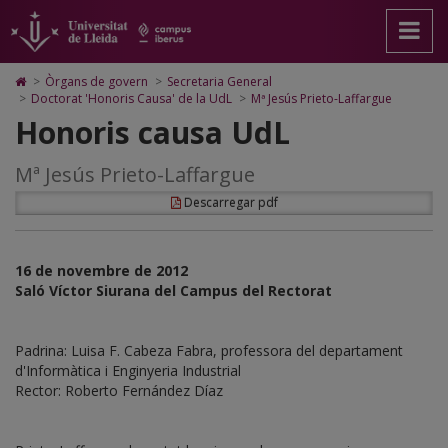
Mª
Anar
Anar
Anar
Cerca
Accessibilitat.
a
al
al
Universitat
Jesús
la
contingut
Mapa
de
pàgina
principal
Web.
Lleida
Prieto-
Icono
>
Òrgans de govern
>
Secretaria General
principal.
de
Universitat
de
>
Doctorat 'Honoris Causa' de la UdL
>
Mª Jesús Prieto-Laffargue
Laffargue,
Universitat
la
de
Home
Honoris causa UdL
de
pàgina
Lleida
para
Honoris
Lleida
ir
a
Causa
Mª Jesús Prieto-Laffargue
la
página
de
Descarregar pdf
de
inicio
la
Universitat
16 de novembre de 2012
Saló Víctor Siurana del Campus del Rectorat
de
Lleida
Padrina: Luisa F. Cabeza Fabra, professora del departament
d'Informàtica i Enginyeria Industrial
Rector: Roberto Fernández Díaz