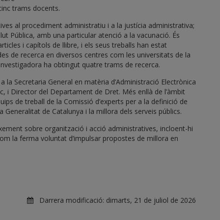
 cinc trams docents.
ives al procediment administratiu i a la justícia administrativa;
 Salut Pública, amb una particular atenció a la vacunació. És
cles i capítols de llibre, i els seus treballs han estat
es de recerca en diversos centres com les universitats de la
t investigadora ha obtingut quatre trams de recerca.
t a la Secretaria General en matèria d’Administració Electrònica
c, i Director del Departament de Dret. Més enllà de l’àmbit
uips de treball de la Comissió d’experts per a la definició de
a Generalitat de Catalunya i la millora dels serveis públics.
ement sobre organització i acció administratives, incloent-hi
com la ferma voluntat d’impulsar propostes de millora en
Darrera modificació:
dimarts, 21 de juliol de 2026