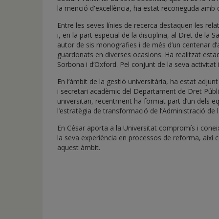
la menció d'excel·lència, ha estat reconeguda amb
Entre les seves línies de recerca destaquen les relat
i, en la part especial de la disciplina, al Dret de la
autor de sis monografies i de més d’un centenar d’arti
guardonats en diverses ocasions. Ha realitzat estad
Sorbona i d’Oxford. Pel conjunt de la seva activita
En l’àmbit de la gestió universitària, ha estat adjun
i secretari acadèmic del Departament de Dret Públi
universitari, recentment ha format part d’un dels eq
l’estratègia de transformació de l’Administració de l
En César aporta a la Universitat compromís i coneix
la seva experiència en processos de reforma, així 
aquest àmbit.