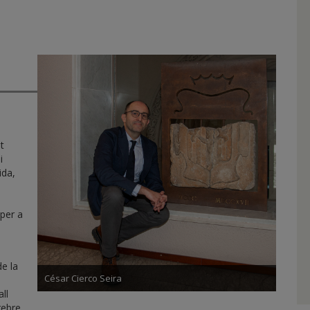
t
i
ida,
 per a
de la
César Cierco Seira
ll
rebre