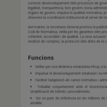
de
correcte desenvolupament dels processos de govern i
inicio
legalitat, transparència, bon govern, bona administ
òrgans de govern, impulsa la qualitat normativa, pr
afavoreix la coordinació institucional al servei de to
Així mateix, la Secretaria General promou la publicita
Codi de Normativa, vetlla per les garanties dels pr
coherent, accessible i de qualitat. La seva actuac
rendició de comptes, la protecció dels drets de la co
Funcions
Vetllar per una dinàmica estatutària eficaç a la
Impulsar el desenvolupament estatutari i la mil
Facilitar l’adaptació als canvis normatius i admi
Treballar conjuntament amb el Vicerectora
simplificació de tràmits i procediments.
Ser un punt de referència en les millores de
amable.