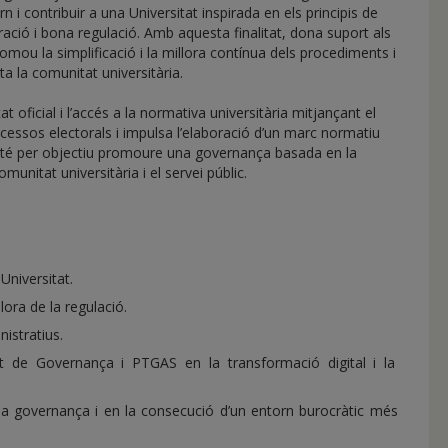
 contribuir a una Universitat inspirada en els principis de
ració i bona regulació. Amb aquesta finalitat, dona suport als
omou la simplificació i la millora contínua dels procediments i
ta la comunitat universitària.
t oficial i l’accés a la normativa universitària mitjançant el
ocessos electorals i impulsa l’elaboració d’un marc normatiu
ió té per objectiu promoure una governança basada en la
munitat universitària i el servei públic.
 Universitat.
lora de la regulació.
nistratius.
t de Governança i PTGAS en la transformació digital i la
 la governança i en la consecució d’un entorn burocràtic més