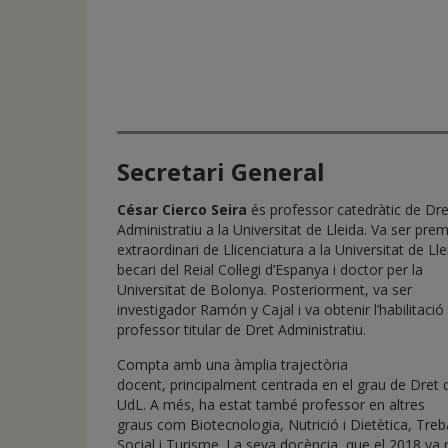
Secretari General
César Cierco Seira
és professor catedràtic de Dre
Administratiu a la Universitat de Lleida. Va ser prem
extraordinari de Llicenciatura a la Universitat de Lle
becari del Reial Col·legi d’Espanya i doctor per la
Universitat de Bolonya. Posteriorment, va ser
investigador Ramón y Cajal i va obtenir l’habilitació
professor titular de Dret Administratiu.
Compta amb una àmplia trajectòria
docent, principalment centrada en el grau de Dret 
UdL. A més, ha estat també professor en altres
graus com Biotecnologia, Nutrició i Dietètica, Treba
Social i Turisme. La seva docència, que el 2018 va 