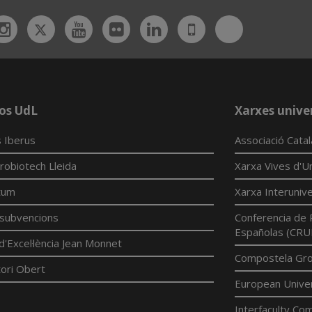
Twitter
Bluesky
ebook
Instagram
Youtube
Flickr
Linkedin
UdL
App
os UdL
Xarxes univer
 Iberus
Associació Cata
robiotech Lleida
Xarxa Vives d'Un
tum
Xarxa Interunive
í subvencions
Conferencia de 
Españolas (CRU
d'Excel·lència Jean Monnet
Compostela Grou
ori Obert
European Univer
Interfaculty Com