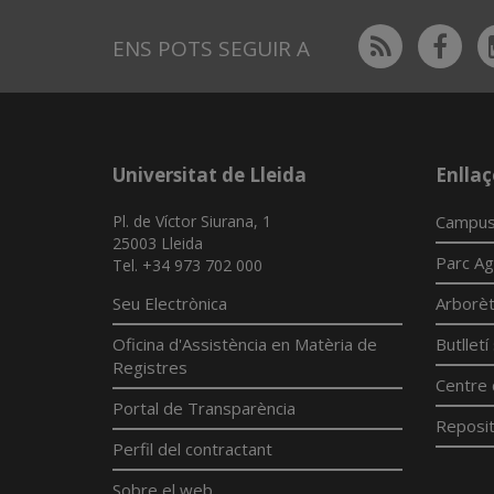
Rss
Fac
ENS POTS SEGUIR A
Universitat de Lleida
Enllaç
Pl. de Víctor Siurana, 1
Campus
25003 Lleida
Parc Ag
Tel. +34 973 702 000
Seu Electrònica
Arborè
Oficina d'Assistència en Matèria de
Butllet
Registres
Centre 
Portal de Transparència
Reposit
Perfil del contractant
Sobre el web