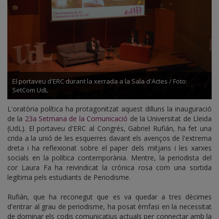
El portaveu d'ERC durant la xerrada a la Sala d'Actes / Foto:
SetCom UdL
L'oratòria política ha protagonitzat aquest dilluns la inauguració
de la
23a Setmana de la Comunicació
de la Universitat de Lleida
(UdL). El portaveu d'ERC al Congrés, Gabriel Rufián, ha fet una
crida a la unió de les esquerres davant els avenços de l'extrema
dreta i ha reflexionat sobre el paper dels mitjans i les xarxes
socials en la política contemporània. Mentre, la periodista del
cor Laura Fa ha reivindicat la crònica rosa com una sortida
legítima pels estudiants de Periodisme.
Rufián, que ha reconegut que es va quedar a tres dècimes
d'entrar al grau de periodisme, ha posat èmfasi en la necessitat
de dominar els codis comunicatius actuals per connectar amb la