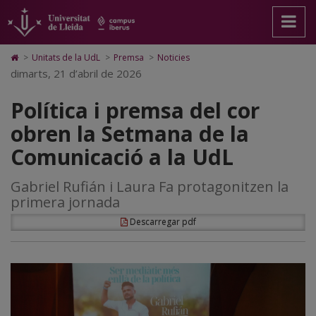
Política
Anar
Anar
Anar
Cerca
Accessibilitat.
a
al
al
Universitat
i
la
contingut
Mapa
de
pàgina
principal
Web.
Lleida
premsa
Icono
>
Unitats de la UdL
>
Premsa
>
Noticies
principal.
de
Universitat
de
dimarts, 21 d’abril de 2026
del
Universitat
la
de
Home
de
pàgina
Lleida
para
cor
Política i premsa del cor
Lleida
ir
a
obren
obren la Setmana de la
la
página
la
Comunicació a la UdL
de
inicio
Setmana
Gabriel Rufián i Laura Fa protagonitzen la
de
primera jornada
la
Descarregar pdf
Comunicació
a
la
UdL