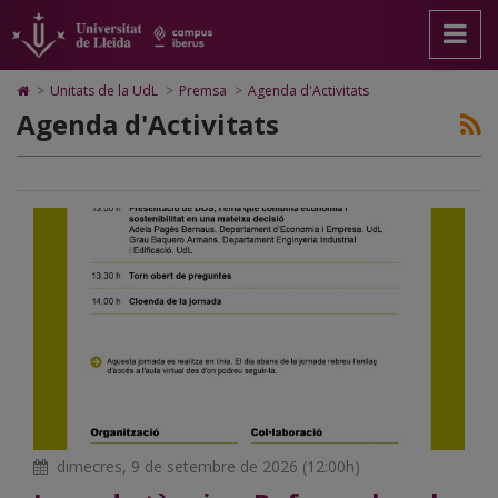
Agenda
Anar
Anar
Anar
Cerca
Accessibilitat.
a
al
al
Universitat
d'Activitats
la
contingut
Mapa
de
pàgina
principal
Web.
Lleida
Icono
>
Unitats de la UdL
>
Premsa
>
Agenda d'Activitats
principal.
de
Universitat
de
Agenda d'Activitats
I
Universitat
la
de
Home
de
pàgina
Lleida
para
d
Lleida
ir
l
a
la
página
de
inicio
dimecres, 9 de setembre de 2026 (12:00h)