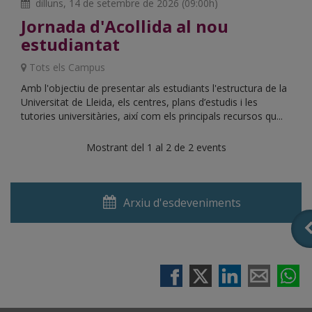
dilluns, 14 de setembre de 2026 (09:00h)
Jornada d'Acollida al nou
estudiantat
Lloc:
Tots els Campus
Amb l'objectiu de presentar als estudiants l'estructura de la
Universitat de Lleida, els centres, plans d’estudis i les
tutories universitàries, així com els principals recursos qu...
Mostrant del 1 al 2 de 2 events
Icona
Arxiu d'esdeveniments
de
calendari