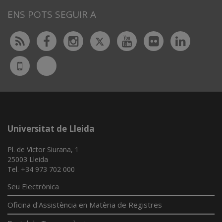
ENS POTS SEGUIR A
Twitter
Rss
Facebook
Instagram
Youtube
Flickr
Linked
Bluesky
UdL
App
Universitat de Lleida
Pl. de Víctor Siurana, 1
25003 Lleida
Tel. +34 973 702 000
Seu Electrònica
Oficina d'Assistència en Matèria de Registres