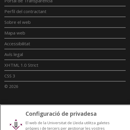
Portal de Transparència
Perfil del contractant
Sobre el web
Mapa web
Accessibilitat
Avís legal
XHTML 1.0 Strict
CSS 3
© 2026
Enllaços UdL
Configuració de privadesa
Xarxes universitàries
El web de la Universitat de Lleida utilitza galetes
pròpies i de tercers per gestionar les vostres