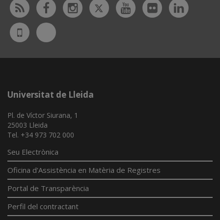
Twitter
Rss
Facebook
Instagram
Youtube
Flickr
Linked
Bluesky
UdL
App
Universitat de Lleida
Pl. de Víctor Siurana, 1
25003 Lleida
Tel. +34 973 702 000
Seu Electrònica
Oficina d'Assistència en Matèria de Registres
Portal de Transparència
Perfil del contractant