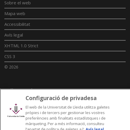
Sobre el web
Mapa web
Accessibilitat
Avís legal
XHTML 1.0 Strict
CSS 3
© 2026
Enllaços UdL
Configuració de privadesa
Xarxes universitàries
El web de la Universitat de Lleida utilitza galetes
pròpies i de tercers per gestionar les vostres
preferències amb finalitats estadístiques i de
màrqueting. Per a més informació, consulteu
l’apartat de política de galetes a l'
Avís legal