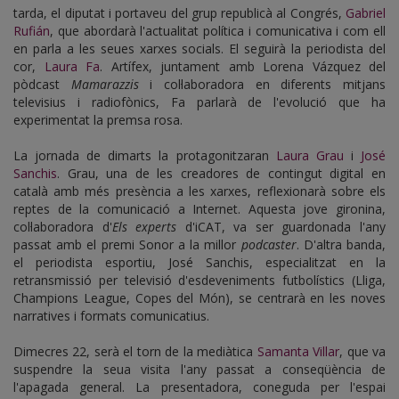
tarda, el diputat i portaveu del grup republicà al Congrés,
Gabriel
Rufián
, que abordarà l'actualitat política i comunicativa i com ell
en parla a les seues xarxes socials. El seguirà la periodista del
cor,
Laura Fa
. Artífex, juntament amb Lorena Vázquez del
pòdcast
Mamarazzis
i col·laboradora en diferents mitjans
televisius i radiofònics, Fa parlarà de l'evolució que ha
experimentat la premsa rosa.
La jornada de dimarts la protagonitzaran
Laura Grau
i
José
Sanchis
. Grau, una de les creadores de contingut digital en
català amb més presència a les xarxes, reflexionarà sobre els
reptes de la comunicació a Internet. Aquesta jove gironina,
col·laboradora d'
Els experts
d'iCAT, va ser guardonada l'any
passat amb el premi Sonor a la millor
podcaster
. D'altra banda,
el periodista esportiu, José Sanchis, especialitzat en la
retransmissió per televisió d'esdeveniments futbolístics (Lliga,
Champions League, Copes del Món), se centrarà en les noves
narratives i formats comunicatius.
Dimecres 22, serà el torn de la mediàtica
Samanta Villar
, que va
suspendre la seua visita l'any passat a conseqüència de
l'apagada general. La presentadora, coneguda per l'espai