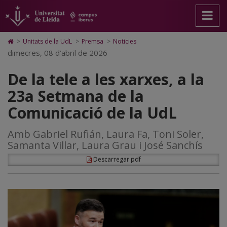
De
Anar
Anar
Anar
Cerca
Accessibilitat.
a
al
al
Universitat
la
la
contingut
Mapa
de
pàgina
principal
Web.
Lleida
tele
Icono
>
Unitats de la UdL
>
Premsa
>
Noticies
principal.
de
Universitat
de
dimecres, 08 d’abril de 2026
a
Universitat
la
de
Home
de
pàgina
Lleida
para
les
De la tele a les xarxes, a la
Lleida
ir
a
xarxes,
23a Setmana de la
la
página
a
Comunicació de la UdL
de
inicio
la
Amb Gabriel Rufián, Laura Fa, Toni Soler,
23a
Samanta Villar, Laura Grau i José Sanchís
Setmana
Descarregar pdf
de
la
Comunicació
de