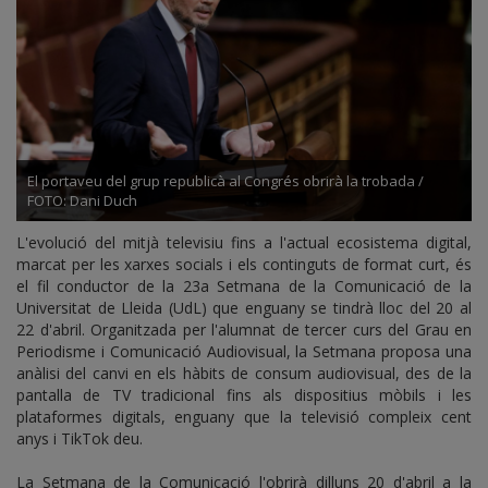
la
UdL
El portaveu del grup republicà al Congrés obrirà la trobada /
FOTO: Dani Duch
L'evolució del mitjà televisiu fins a l'actual ecosistema digital,
marcat per les xarxes socials i els continguts de format curt, és
el fil conductor de la 23a Setmana de la Comunicació de la
Universitat de Lleida (UdL) que enguany se tindrà lloc del 20 al
22 d'abril. Organitzada per l'alumnat de tercer curs del Grau en
Periodisme i Comunicació Audiovisual, la Setmana proposa una
anàlisi del canvi en els hàbits de consum audiovisual, des de la
pantalla de TV tradicional fins als dispositius mòbils i les
plataformes digitals, enguany que la televisió compleix cent
anys i TikTok deu.
La Setmana de la Comunicació l'obrirà dilluns 20 d'abril a la