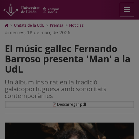
El
Anar
Anar
Anar
Cerca
Accessibilitat.
a
al
al
Universitat
músic
la
contingut
Mapa
de
pàgina
principal
Web.
Lleida
gallec
Icono
>
Unitats de la UdL
>
Premsa
>
Noticies
principal.
de
Universitat
de
dimecres, 18 de març de 2026
Fernando
Universitat
la
de
Home
de
pàgina
Lleida
para
Barroso
El músic gallec Fernando
Lleida
ir
a
presenta
Barroso presenta 'Man' a la
la
página
'Man'
UdL
de
inicio
a
Un àlbum inspirat en la tradició
la
galaicoportuguesa amb sonoritats
UdL
contemporànies
Descarregar pdf