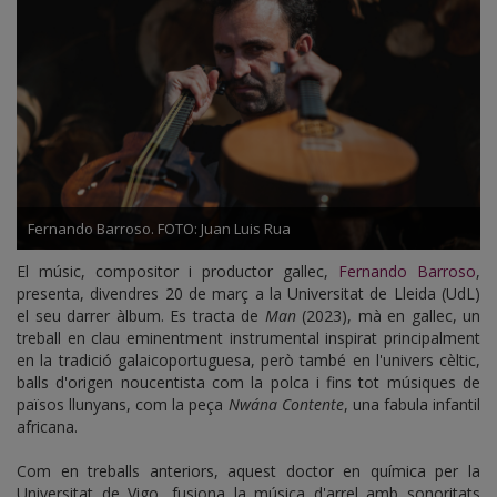
Fernando Barroso. FOTO: Juan Luis Rua
El músic, compositor i productor gallec,
Fernando Barroso
,
presenta, divendres 20 de març a la Universitat de Lleida (UdL)
el seu darrer àlbum. Es tracta de
Man
(2023), mà en gallec, un
treball en clau eminentment instrumental inspirat principalment
en la tradició galaicoportuguesa, però també en l'univers cèltic,
balls d'origen noucentista com la polca i fins tot músiques de
països llunyans, com la peça
Nwána Contente
, una fabula infantil
africana.
Com en treballs anteriors, aquest doctor en química per la
Universitat de Vigo, fusiona la música d'arrel amb sonoritats