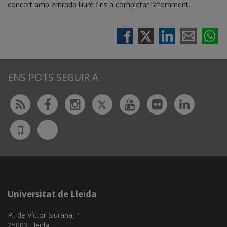
concert amb entrada lliure fins a completar l’aforament.
ENS POTS SEGUIR A
Twitter
Rss
Facebook
Instagram
Youtube
Flickr
Linked
Bluesky
UdL
App
Universitat de Lleida
Pl. de Víctor Siurana, 1
25003 Lleida