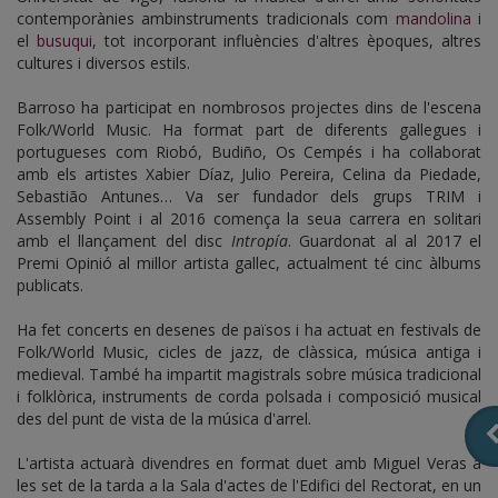
contemporànies ambinstruments tradicionals com
mandolina
i
el
busuqui
, tot incorporant influències d'altres èpoques, altres
cultures i diversos estils.
Barroso ha participat en nombrosos projectes dins de l'escena
Folk/World Music. Ha format part de diferents gallegues i
portugueses com Riobó, Budiño, Os Cempés i ha col·laborat
amb els artistes Xabier Díaz, Julio Pereira, Celina da Piedade,
Sebastião Antunes… Va ser fundador dels grups TRIM i
Assembly Point i al 2016 comença la seua carrera en solitari
amb el llançament del disc
Intropía
. Guardonat al al 2017 el
Premi Opinió al millor artista gallec, actualment té cinc àlbums
publicats.
Ha fet concerts en desenes de països i ha actuat en festivals de
Folk/World Music, cicles de jazz, de clàssica, música antiga i
medieval. També ha impartit magistrals sobre música tradicional
i folklòrica, instruments de corda polsada i composició musical
des del punt de vista de la música d'arrel.
L'artista actuarà divendres en format duet amb Miguel Veras a
les set de la tarda a la Sala d'actes de l'Edifici del Rectorat, en un