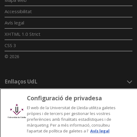
Mapa web
Accessibilitat
Avís legal
XHTML 1.0 Strict
CSS 3
© 2026
Enllaços UdL
Xarxes universitàries
Configuració de privadesa
El web de la Universitat de Lleida utilitza galetes
pròpies i de tercers per gestionar les vostres
preferències amb finalitats estadístiques i de
màrqueting. Per a més informació, consulteu
l’apartat de política de galetes a l'
Avís legal