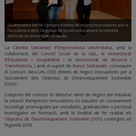
Guanyadors del 6è Concurs d'idees de negoci innovadores per a
l'assoliment dels Objectius de Desenvolupament Sostenible
(ODS) de la Universitat de Lleida
La
Càtedra Santander d’Emprenedoria Universitària
, amb la
col·laboració del
Consell Social de la UdL
, el
Vicerectorat
d’Estudiants i Ocupabilitat
i el
Vicerectorat de Recerca i
Transferència
, i amb el suport de
Banco Santander
, convoquen
el Concurs Idea-UdL-ODS d’idees de negoci innovadores per a
l’assoliment dels Objectius de Desenvolupament Sostenible
(ODS).
L’objectiu del concurs és detectar idees de negoci per impulsar
la creació d’empreses innovadores i/o basades en coneixement
tecnològic promogudes per estudiants, graduats/des o personal
investigador en formació, amb la finalitat de fer realitat els
Objectius de Desenvolupament Sostenible (ODS)
continguts en
l’Agenda 2030.