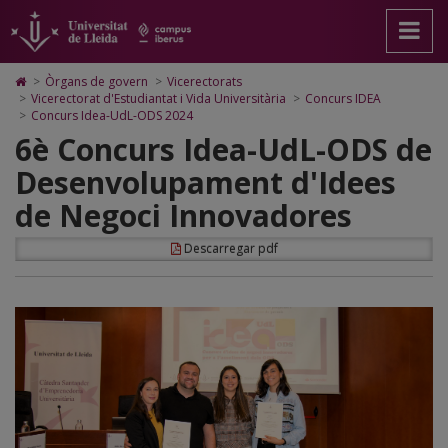
Concurs
Anar
Anar
Anar
Cerca
Accessibilitat.
a
al
al
Universitat
Idea-
la
contingut
Mapa
de
pàgina
principal
Web.
Lleida
UdL-
Icono
>
Òrgans de govern
>
Vicerectorats
principal.
de
Universitat
de
>
Vicerectorat d'Estudiantat i Vida Universitària
>
Concurs IDEA
ODS
Universitat
la
de
Home
>
Concurs Idea-UdL-ODS 2024
de
pàgina
Lleida
para
2024
6è Concurs Idea-UdL-ODS de
Lleida
ir
a
Desenvolupament d'Idees
la
página
de Negoci Innovadores
de
inicio
Descarregar pdf