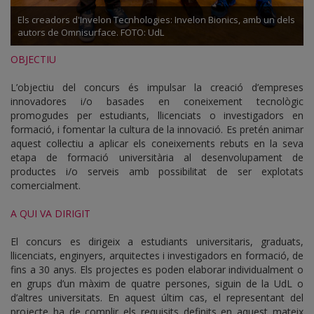
Els creadors d'Invelon Tecnhologies: Invelon Bionics, amb un dels
autors de Omnisurface. FOTO: UdL
OBJECTIU
L’objectiu del concurs és impulsar la creació d’empreses
innovadores i/o basades en coneixement tecnològic
promogudes per estudiants, llicenciats o investigadors en
formació, i fomentar la cultura de la innovació. Es pretén animar
aquest col·lectiu a aplicar els coneixements rebuts en la seva
etapa de formació universitària al desenvolupament de
productes i/o serveis amb possibilitat de ser explotats
comercialment.
A QUI VA DIRIGIT
El concurs es dirigeix a estudiants universitaris, graduats,
llicenciats, enginyers, arquitectes i investigadors en formació, de
fins a 30 anys. Els projectes es poden elaborar individualment o
en grups d’un màxim de quatre persones, siguin de la UdL o
d’altres universitats. En aquest últim cas, el representant del
projecte ha de complir els requisits definits en aquest mateix