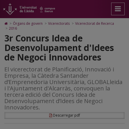
3r
Anar
Anar
Anar
Cerca
Accessibilitat.
a
al
al
Universitat
Concurs
la
contingut
Mapa
de
pàgina
principal
Web.
Lleida
Idea
Icono
>
Òrgans de govern
>
Vicerectorats
>
Vicerectorat de Recerca
principal.
de
Universitat
de
>
2016
de
Universitat
la
de
Home
3r Concurs Idea de
de
pàgina
Lleida
para
Desenvolupament
Lleida
ir
Desenvolupament d'Idees
a
d'Idees
la
de Negoci Innovadores
página
de
de
inicio
Negoci
El vicerectorat de Planificació, Innovació i
Empresa, la Càtedra Santander
Innovadores
d’Emprenedoria Universitària, GLOBALleida
i l'Ajuntament d'Alcarràs, convoquen la
tercera edició del Concurs Idea de
Desenvolupament d’Idees de Negoci
Innovadores.
Descarregar pdf