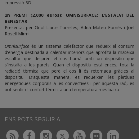
impressió 3D.
2n PREMI (2.000 euros): OMNISURFACE: L’ESTALVI DEL
BENESTAR
Presentat per Oriol Liarte Torrelles, Adrià Mateo Fornés i Joel
Rosell Mirmi
Omnisurface
és un sistema calefactor que redueix el consum
d'energia destinada a calentar interiors que aprofita la mateixa
escalfor que desprèn el cos humà amb un dispositiu que
s'instal·la a les parets. Quan el dispositiu està encès, tota la
radiació tèrmica que perd el cos li és retornada gràcies al
dispositiu. D'aquesta manera, es redueixen les pèrdues
energètiques corporals a les convectives i per aquesta raó, es
pot sentir el confort tèrmic a una temperatura més baixa
ENS POTS SEGUIR A
Twitter
Rss
Facebook
Instagram
Youtube
Flickr
Linked