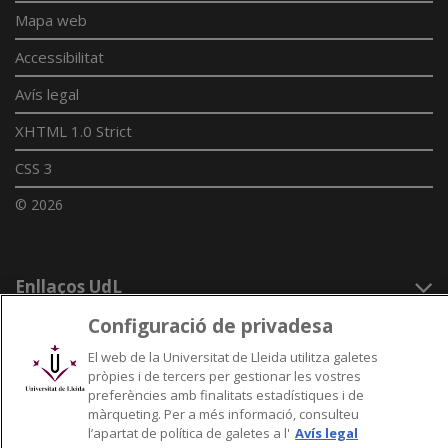
Mapa web
Accessibilitat
Avís legal
XHTML 1.0 Strict
CSS 3
© 2026
Enllaços UdL
Configuració de privadesa
Xarxes universitàries
El web de la Universitat de Lleida utilitza galetes
pròpies i de tercers per gestionar les vostres
preferències amb finalitats estadístiques i de
màrqueting. Per a més informació, consulteu
l’apartat de política de galetes a l'
Avís legal