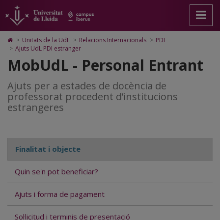
Ajuts
Anar
Anar
Anar
Cerca
Accessibilitat.
a
al
al
Universitat
per
la
contingut
Mapa
de
pàgina
principal
Web.
Lleida
a
Icono
>
Unitats de la UdL
>
Relacions Internacionals
>
PDI
principal.
de
Universitat
de
>
Ajuts UdL PDI estranger
estades
Universitat
la
de
Home
MobUdL - Personal Entrant
de
pàgina
Lleida
para
de
Lleida
ir
a
docència
Ajuts per a estades de docència de
la
professorat procedent d’institucions
página
a
estrangeres
de
inicio
la
UdL
de
Finalitat i objecte
professorat
Quin se'n pot beneficiar?
visitant
Ajuts i forma de pagament
estranger
Sol·licitud i terminis de presentació