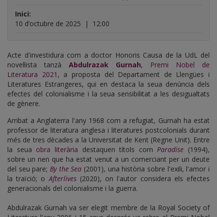
Inici:
10 d’octubre de 2025
|
12:00
Acte d'investidura com a doctor Honoris Causa de la UdL del
novel·lista tanzà
Abdulrazak Gurnah
,
Premi Nobel de
Literatura 2021
, a proposta del Departament de Llengües i
Literatures Estrangeres, qui en destaca la seua denúncia dels
efectes del colonialisme i la seua sensibilitat a les desigualtats
de gènere.
Arribat a Anglaterra l'any 1968 com a refugiat, Gurnah ha estat
professor de literatura anglesa i literatures postcolonials durant
més de tres dècades a la Universitat de Kent (Regne Unit). Entre
la seua
obra literària
destaquen títols com
Paradise
(1994),
sobre un nen que ha estat venut a un comerciant per un deute
del seu pare;
By the Sea
(2001), una història sobre l'exili, l'amor i
la traïció; o
Afterlives
(2020), on l'autor considera els efectes
generacionals del colonialisme i la guerra.
Abdulrazak Gurnah va ser elegit membre de la Royal Society of