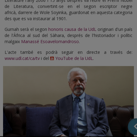
Literature l'any 2006 i 15 anys després va rebre el Premi Nobel
de Literatura, convertint-se en el segon escriptor negre
africà, darrere de Wole Soyinka, guardonat en aquesta categoria
des que es va instaurar al 1901.
Gurnah serà el segon
honoris causa de la UdL
originari d'un país
de l'Àfrica al sud del Sàhara, després de l'historiador i polític
malgaix
Manassé Esoavelomandroso
.
L'acte també es podrà seguir en directe a través de:
www.udl.cat/ca/tv
i del
YouTube de la UdL
.