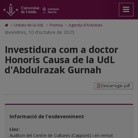
Investidura
Anar
Anar
Anar
Cerca
Accessibilitat.
a
al
al
Universitat
com
la
contingut
Mapa
de
pàgina
principal
Web.
Lleida
a
Icono
>
Unitats de la UdL
>
Premsa
>
Agenda d'Activitats
principal.
de
Universitat
de
divendres, 10 d’octubre de 2025
doctor
Universitat
la
de
Home
de
pàgina
Lleida
para
Honoris
Lleida
Investidura com a doctor
ir
a
Causa
Honoris Causa de la UdL
la
página
de
d'Abdulrazak Gurnah
de
inicio
la
UdL
Descarregar pdf
d'Abdulrazak
Gurnah
Informació de l'esdeveniment
Lloc:
Auditori del Centre de Cultures (Cappont) i en remot