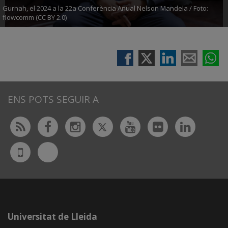
Gurnah, el 2024 a la 22a Conferència Anual Nelson Mandela / Foto:
flowcomm (CC BY 2.0)
ENS POTS SEGUIR A
Twitter
Rss
Facebook
Instagram
Youtube
Flickr
Linked
Bluesky
UdL
App
Universitat de Lleida