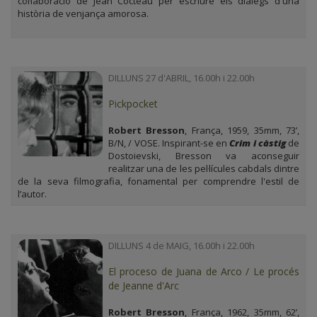
col·laboració de Jean Cocteau per escriure els diàlegs d'una
història de venjança amorosa.
DILLUNS 27 d'ABRIL, 16.00h i 22.00h
Pickpocket
Robert Bresson
, França, 1959, 35mm, 73’,
B/N, / VOSE. Inspirant-se en
Crim i càstig
de
Dostoievski, Bresson va aconseguir
realitzar una de les pel·lícules cabdals dintre
de la seva filmografia, fonamental per comprendre l'estil de
l’autor.
DILLUNS 4 de MAIG, 16.00h i 22.00h
El proceso de Juana de Arco / Le procés
de Jeanne d'Arc
Robert Bresson
, França, 1962, 35mm, 62’,