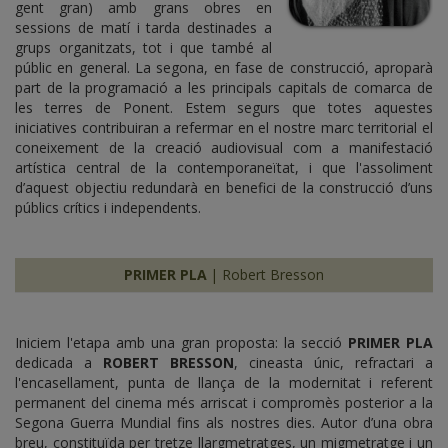
gent gran) amb grans obres en
sessions de matí i tarda destinades a
grups organitzats, tot i que també al
públic en general. La segona, en fase de construcció, aproparà
part de la programació a les principals capitals de comarca de
les terres de Ponent. Estem segurs que totes aquestes
iniciatives contribuiran a refermar en el nostre marc territorial el
coneixement de la creació audiovisual com a manifestació
artística central de la contemporaneïtat, i que l'assoliment
d’aquest objectiu redundarà en benefici de la construcció d’uns
públics crítics i independents.
PRIMER PLA
| Robert Bresson
Iniciem l'etapa amb una gran proposta: la secció
PRIMER PLA
dedicada a
ROBERT BRESSON
, cineasta únic, refractari a
l'encasellament, punta de llança de la modernitat i referent
permanent del cinema més arriscat i compromès posterior a la
Segona Guerra Mundial fins als nostres dies. Autor d’una obra
breu, constituïda per tretze llargmetratges, un migmetratge i un