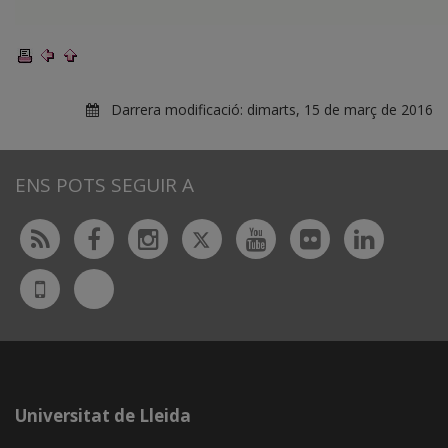
Darrera modificació:
dimarts, 15 de març de 2016
ENS POTS SEGUIR A
Twitter
Rss
Facebook
Instagram
Youtube
Flickr
Linked
Bluesky
UdL
App
Universitat de Lleida