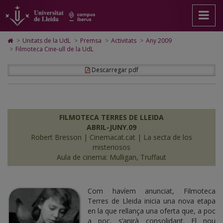
Premsa
Anar
Anar
Anar
Cerca
Accessibilitat.
a
al
al
Universitat
la
contingut
Mapa
de
pàgina
principal
Web.
Lleida
Icono
>
Unitats de la UdL
>
Premsa
>
Activitats
>
Any 2009
principal.
de
Universitat
de
>
Filmoteca Cine-ull de la UdL
Universitat
la
de
Home
de
pàgina
Lleida
para
Descarregar pdf
Lleida
ir
a
la
página
de
inicio
FILMOTECA TERRES DE LLEIDA
ABRIL-JUNY.09
Robert Bresson | Cinemacat.cat | La secta de los
misteriosos
Aula de cinema: Mulligan, Truffaut
Com havíem anunciat, Filmoteca
Terres de Lleida inicia una nova etapa
en la que rellança una oferta que, a poc
a poc, s’anirà consolidant. El nou