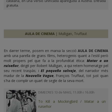
catalana, en una versió unificada apareguda a Àustria. Entrada
gratuïta.
AULA DE CINEMA
| Mulligan, Truffaut
En darrer terme, posem en marxa la secció
AULA DE CINEMA
amb una parella de grans films, heterogenis quant a l'estil però
molt propers pel que fa a la profunditat ètica:
Matar a un
ruiseñor
, dirigit per Robert Mulligan, a qui retem homenatge pel
seu recent traspàs; i
El pequeño salvaje
, del narrador més
madur de la
Nouvelle Vague
, François Truffaut, tot just quan
s'ha de complir un quart de segle de la seva mort.
DIMECRES 13 de MAIG, 11.00h i 16.00h
To Kill a Mockingbird / Matar a un
ruiseñor