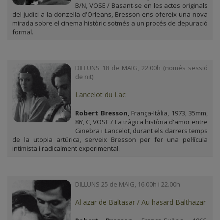
B/N, VOSE / Basant-se en les actes originals
del judici a la donzella d'Orleans, Bresson ens ofereix una nova
mirada sobre el cinema històric sotmés a un procés de depuració
formal.
DILLUNS 18 de MAIG, 22.00h (només sessió
de nit)
Lancelot du Lac
Robert Bresson
, França-Itàlia, 1973, 35mm,
86’, C, VOSE / La tràgica història d'amor entre
Ginebra i Lancelot, durant els darrers temps
de la utopia artúrica, serveix Bresson per fer una pel·lícula
intimista i radicalment experimental.
DILLUNS 25 de MAIG, 16.00h i 22.00h
Al azar de Baltasar / Au hasard Balthazar