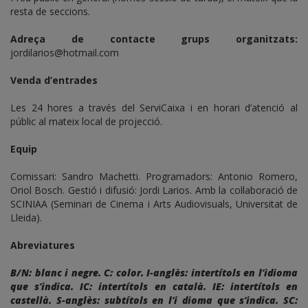
resta de seccions.
Adreça de contacte grups organitzats:
jordilarios@hotmail.com
Venda d’entrades
Les 24 hores a través del ServiCaixa i en horari d’atenció al
públic al mateix local de projecció.
Equip
Comissari: Sandro Machetti. Programadors: Antonio Romero,
Oriol Bosch. Gestió i difusió: Jordi Larios. Amb la col·laboració de
SCINIAA (Seminari de Cinema i Arts Audiovisuals, Universitat de
Lleida).
Abreviatures
B/N: blanc i negre. C: color. I-anglès: intertítols en l’idioma
que s’indica. IC: intertítols en català. IE: intertítols en
castellà. S-anglès: subtítols en l’i dioma que s’indica. SC: