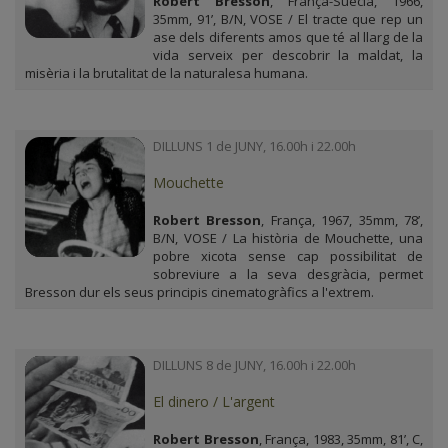
Robert Bresson
, França-Suècia, 1966,
35mm, 91’, B/N, VOSE / El tracte que rep un
ase dels diferents amos que té al llarg de la
vida serveix per descobrir la maldat, la
misèria i la brutalitat de la naturalesa humana.
DILLUNS 1 de JUNY, 16.00h i 22.00h
Mouchette
Robert Bresson
, França, 1967, 35mm, 78’,
B/N, VOSE / La història de Mouchette, una
pobre xicota sense cap possibilitat de
sobreviure a la seva desgràcia, permet
Bresson dur els seus principis cinematogràfics a l'extrem.
DILLUNS 8 de JUNY, 16.00h i 22.00h
El dinero / L'argent
Robert Bresson
, França, 1983, 35mm, 81’, C,