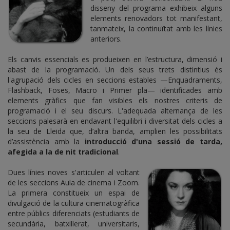
disseny del programa exhibeix alguns
elements renovadors tot manifestant,
tanmateix, la continuïtat amb les línies
anteriors.
Els canvis essencials es produeixen en l’estructura, dimensió i
abast de la programació. Un dels seus trets distintius és
l'agrupació dels cicles en seccions estables —Enquadraments,
Flashback, Foses, Macro i Primer pla— identificades amb
elements gràfics que fan visibles els nostres criteris de
programació i el seu discurs. L'adequada alternança de les
seccions palesarà en endavant l'equilibri i diversitat dels cicles a
la seu de Lleida que, d’altra banda, amplien les possibilitats
d’assistència amb la
introducció d'una sessió de tarda,
afegida a la de nit tradicional
.
Dues línies noves s'articulen al voltant
de les seccions Aula de cinema i Zoom.
La primera constitueix un espai de
divulgació de la cultura cinematogràfica
entre públics diferenciats (estudiants de
secundària, batxillerat, universitaris,