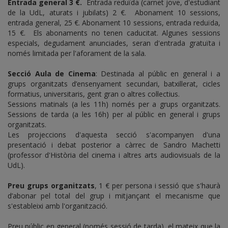
Entrada general 3 €.
Entrada reduïda (carnet jove, d'estudiant
de la UdL, aturats i jubilats) 2 €. Abonament 10 sessions,
entrada general, 25 €. Abonament 10 sessions, entrada reduïda,
15 €. Els abonaments no tenen caducitat. Algunes sessions
especials, degudament anunciades, seran d'entrada gratuïta i
només limitada per l'aforament de la sala.
Secció Aula de Cinema
: Destinada al públic en general i a
grups organitzats d’ensenyament secundari, batxillerat, cicles
formatius, universitaris, gent gran o altres col·lectius.
Sessions matinals (a les 11h) només per a grups organitzats.
Sessions de tarda (a les 16h) per al públic en general i grups
organitzats.
Les projeccions d'aquesta secció s'acompanyen d'una
presentació i debat posterior a càrrec de Sandro Machetti
(professor d'Història del cinema i altres arts audiovisuals de la
UdL).
Preu grups organitzats
, 1 € per persona i sessió que s'haurà
d’abonar pel total del grup i mitjançant el mecanisme que
s'estableixi amb l'organització.
Preu públic en general (només sessió de tarda), el mateix que la