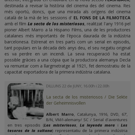
destinada a revisar la història del cinema des del cinema. Res
més oportú, doncs, que una mirada als orígens del cinema
català de la mà de les sessions d'
EL FONS DE LA FILMOTECA
amb el film
La secta de los misteriosos
, realitzat l'any 1916 pel
pioner Albert Marro a la Hispano Films, una de les productores
catalanes més importants de l'època daurada de la indústria
barcelonesa. Estrenat en tres parts com un serial en episodis,
tant populars en la dècada dels anys deu, el seu negatiu original
es va perdre en un incendi. La seva recuperació ha estat
possible gràcies a una còpia que la productora alemanya Decla
va remuntar com a llargmetratge al 1921, fet demostratiu de la
capacitat exportadora de la primera indústria catalana.
DILLUNS 22 de JUNY, 16.00h i 22.00h
La secta de los misteriosos / Die Sekte
der Geheimnisvollen
Albert Marro
, Catalunya, 1916, DVD, 67’,
B/N, VM/I-alemany/ SC / Serial d'aventures
en tres episodis (
Los misteriosos
,
La leyenda mora
i
Los
tesoros de la sultana
) representatiu de la primera indústria