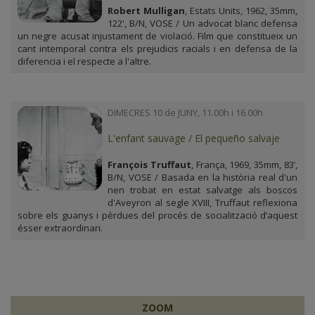
Robert Mulligan
, Estats Units, 1962, 35mm,
122', B/N, VOSE / Un advocat blanc defensa
un negre acusat injustament de violació. Film que constitueix un
cant intemporal contra els prejudicis racials i en defensa de la
diferencia i el respecte a l'altre.
DIMECRES 10 de JUNY, 11.00h i 16.00h
L'enfant sauvage / El pequeño salvaje
François Truffaut
, França, 1969, 35mm, 83’,
B/N, VOSE / Basada en la història real d'un
nen trobat en estat salvatge als boscos
d'Aveyron al segle XVIII, Truffaut reflexiona
sobre els guanys i pèrdues del procés de socialització d’aquest
ésser extraordinari.
ZOOM