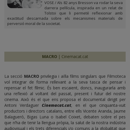
VOSE / Als 82 anys Bresson va rodar la seva
darrera pel·lícula, inspirada en un relat de
Tolstoi que li permeté reflexionar amb
exactitud descarnada sobre els mecanismes materials de
perversió moral de la societat.
MACRO
| Cinemacat.cat
La secció
MACRO
privilegia i aïlla films singulars que Filmoteca
vol integrar de forma rellevant a la seva tasca de pensar i
repensar el fet fílmic. És ben escaient, doncs, inaugurarla amb
una reflexió al voltant del passat, present i futur del nostre
cinema. Això és el que ens proposa el documental dirigit per
Antoni Verdaguer
Cinemacat.cat
, en el que cinquanta-vuit
productors i directors catalans, entre ells Vicente Aranda, Jaume
Balagueró, Bigas Luna o Isabel Coixet, debaten sobre el pes
que n’ha de tenir la llengua pròpia, la salut de la nostra indústria
audiovisual i els trets diferencials i/o comuns a la globalitat que