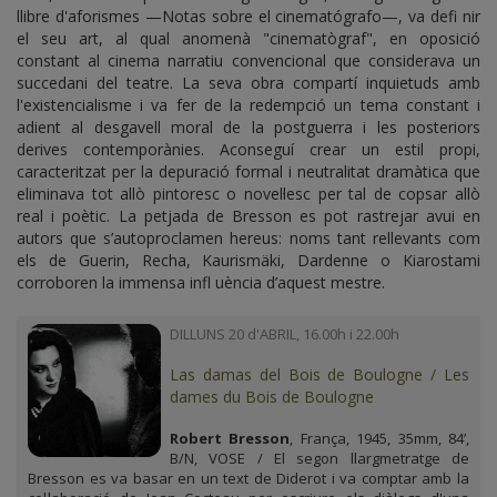
llibre d'aforismes —Notas sobre el cinematógrafo—, va defi nir
el seu art, al qual anomenà "cinematògraf", en oposició
constant al cinema narratiu convencional que considerava un
succedani del teatre. La seva obra compartí inquietuds amb
l'existencialisme i va fer de la redempció un tema constant i
adient al desgavell moral de la postguerra i les posteriors
derives contemporànies. Aconseguí crear un estil propi,
caracteritzat per la depuració formal i neutralitat dramàtica que
eliminava tot allò pintoresc o novel·lesc per tal de copsar allò
real i poètic. La petjada de Bresson es pot rastrejar avui en
autors que s’autoproclamen hereus: noms tant rellevants com
els de Guerin, Recha, Kaurismäki, Dardenne o Kiarostami
corroboren la immensa infl uència d’aquest mestre.
DILLUNS 20 d'ABRIL, 16.00h i 22.00h
Las damas del Bois de Boulogne / Les
dames du Bois de Boulogne
Robert Bresson
, França, 1945, 35mm, 84’,
B/N, VOSE / El segon llargmetratge de
Bresson es va basar en un text de Diderot i va comptar amb la