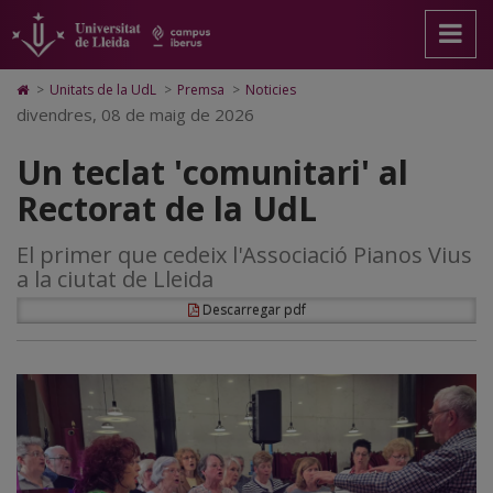
Un
Anar
Anar
Anar
Cerca
Accessibilitat.
a
al
al
Universitat
teclat
la
contingut
Mapa
de
pàgina
principal
Web.
Lleida
'comunitari'
Icono
>
Unitats de la UdL
>
Premsa
>
Noticies
principal.
de
Universitat
de
divendres, 08 de maig de 2026
al
Universitat
la
de
Home
de
pàgina
Lleida
para
Rectorat
Un teclat 'comunitari' al
Lleida
ir
a
de
Rectorat de la UdL
la
página
la
de
El primer que cedeix l'Associació Pianos Vius
inicio
UdL
a la ciutat de Lleida
Descarregar pdf