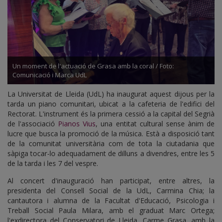
Un moment de l'actuació de Grasa amb la coral / Foto:
Comunicació i Marca UdL
La Universitat de Lleida (UdL) ha inaugurat aquest dijous per la
tarda un piano comunitari, ubicat a la cafeteria de l'edifici del
Rectorat. L'instrument és la primera cessió a la capital del Segrià
de l'associació
Pianos Vius
, una entitat cultural sense ànim de
lucre que busca la promoció de la música. Està a disposició tant
de la comunitat universitària com de tota la ciutadania que
sàpiga tocar-lo adequadament de dilluns a divendres, entre les 5
de la tarda i les 7 del vespre.
Al concert d'inauguració han participat, entre altres, la
presidenta del Consell Social de la UdL, Carmina Chia; la
cantautora i alumna de la Facultat d'Educació, Psicologia i
Treball Social Paula Milara, amb el graduat Marc Ortega;
l'exdirectora del Conservatori de Lleida, Carme Grasa, amb la