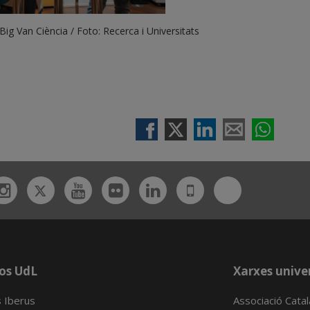
Big Van Ciència / Foto: Recerca i Universitats
Twitter
Bluesky
ebook
Instagram
Youtube
Flickr
Linkedin
UdL
App
os UdL
Xarxes univer
 Iberus
Associació Cata