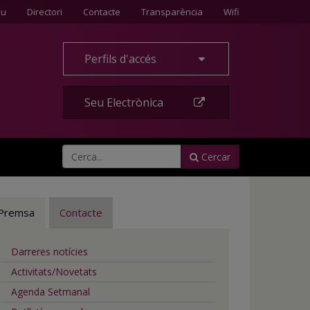
Contacte
eu
Directori
Contacte
Transparència
Wifi
Perfils d'accés
Seu Electrònica
Cercar
Premsa
Contacte
Darreres notícies
Activitats/Novetats
Agenda Setmanal