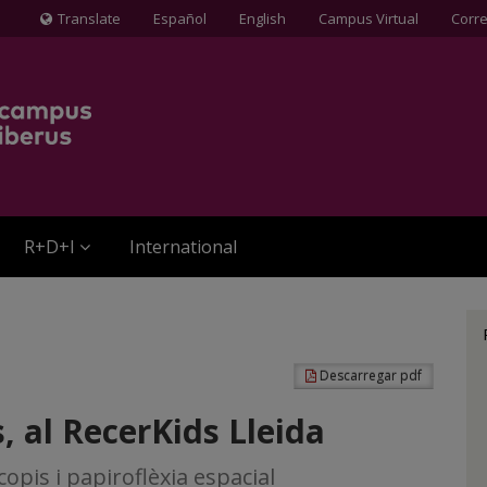
Translate
Español
English
Campus Virtual
Corr
Icona
de
Globus
terraqüi
R+D+I
International
Descarregar pdf
, al RecerKids Lleida
opis i papiroflèxia espacial