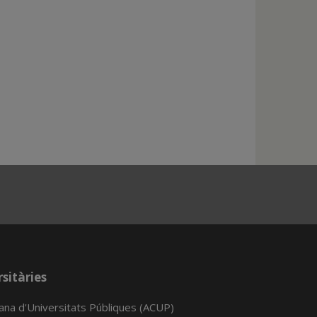
sitàries
lana d'Universitats Públiques (ACUP)