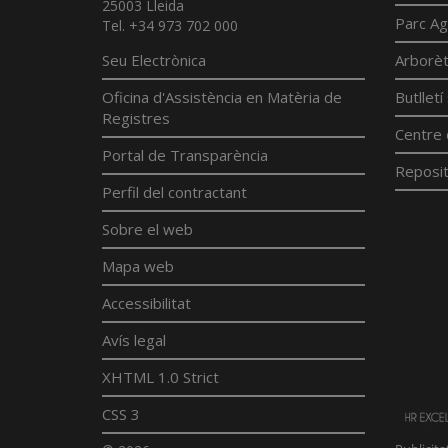
25003 Lleida
Parc Ag
Tel. +34 973 702 000
Seu Electrònica
Arborè
Oficina d'Assistència en Matèria de
Butllet
Registres
Centre 
Portal de Transparència
Reposit
Perfil del contractant
Sobre el web
Mapa web
Accessibilitat
Avís legal
XHTML 1.0 Strict
CSS 3