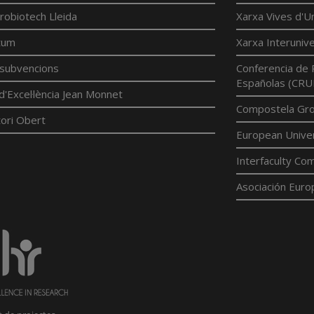
robiotech Lleida
Xarxa Vives d'Un
tum
Xarxa Interunive
í subvencions
Conferencia de 
Españolas (CRU
d'Excel·lència Jean Monnet
Compostela Grou
ori Obert
European Univer
Interfaculty Com
Asociación Euro