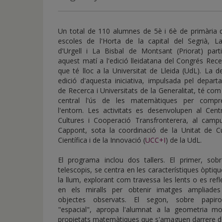
de
inicio
Un total de 110 alumnes de 5è i 6è de primària d
escoles de l'Horta de la capital del Segrià, L
d'Urgell i La Bisbal de Montsant (Priorat) parti
aquest matí a l'edició lleidatana del Congrés Rece
que té lloc a la Universitat de Lleida (UdL). La 
edició d'aquesta iniciativa, impulsada pel depar
de Recerca i Universitats de la Generalitat, té com
central l'ús de les matemàtiques per compr
l'entorn. Les activitats es desenvolupen al Cent
Cultures i Cooperació Transfronterera, al camp
Cappont, sota la coordinació de la Unitat de Cu
Científica i de la Innovació (
UCC+I
) de la UdL.
El programa inclou dos tallers. El primer, sobr
telescopis, se centra en les característiques òptiq
la llum, explorant com travessa les lents o es refl
en els miralls per obtenir imatges ampliades
objectes observats. El segon, sobre papirof
"espacial", apropa l'alumnat a la geometria mo
propietats matemàtiques que s'amaguen darrere de