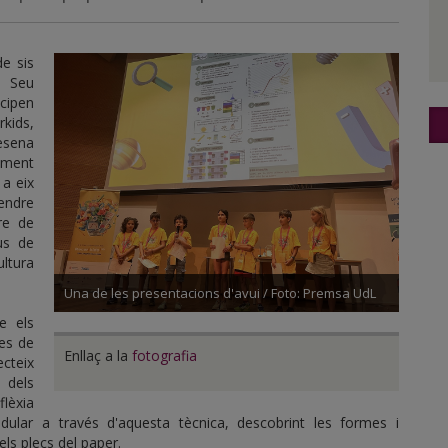
e sis
a Seu
cipen
rkids,
desena
tament
 a eix
endre
re de
us de
ltura
Una de les presentacions d'avui / Foto: Premsa UdL
e els
ues de
Enllaç a la
fotografia
ecteix
 dels
lèxia
dular a través d'aquesta tècnica, descobrint les formes i
ls plecs del paper.