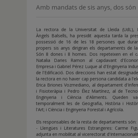
de
Amb mandats de sis anys, dos són 
inicio
La rectora de la Universitat de Lleida (UdL), 
Àngels Balsells, ha presidit aquesta tarda la pr
possessió de 16 de les 18 persones que duran
propers sis anys dirigiran els departaments de l
Són 8 dones i 8 homes. Dos repeteixen en el cà
Natalia Daries Ramon al capdavant d'Econo
Empresa i Gabriel Pérez Luque al d'Enginyeria Indust
de l'Edificació. Dos direccions han estat designad
la rectora en no haver cap persona candidata a l'el
Erica Briones Vozmediano, al departament d'Infer
i Fisioteràpia i Pedro Élez Martínez, al de Tecno
Enginyeria i Ciència d'Aliments. Queden va
temporalment les de Geografia, Història i Històr
l'Art; i Ciència i Enginyeria Forestal i Agrícola.
Els responsables de la resta de departaments són:
- Llengües i Literatures Estrangeres: Carme Fig
adjunta en mobilitat al vicerectorat d'Internacionali