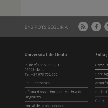
Rss
Fac
ENS POTS SEGUIR A
Universitat de Lleida
Enllaç
Pl. de Víctor Siurana, 1
Campus
25003 Lleida
Parc Ag
Tel. +34 973 702 000
Seu Electrònica
Arborè
Oficina d'Assistència en Matèria de
Butllet
Registres
Centre 
Portal de Transparència