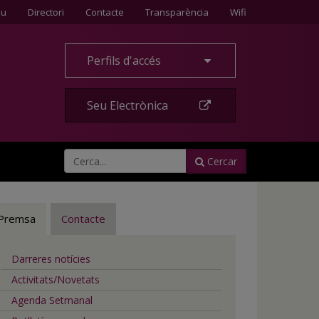
Contacte
eu
Directori
Contacte
Transparència
Wifi
Perfils d'accés
Seu Electrònica
Cercar
Premsa
Contacte
Darreres notícies
Activitats/Novetats
Agenda Setmanal