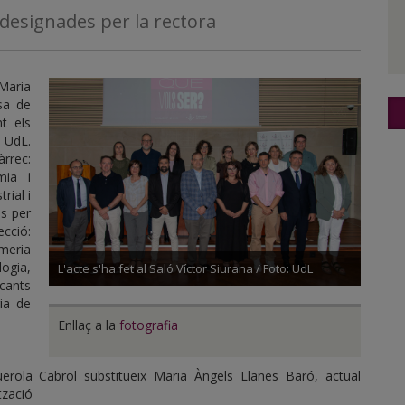
designades per la rectora
Maria
esa de
t els
a UdL.
rrec:
mia i
rial i
es per
ecció:
meria
logia,
L'acte s'ha fet al Saló Víctor Siurana / Foto: UdL
cants
ia de
Enllaç a la
fotografia
uerola Cabrol substitueix Maria Àngels Llanes Baró, actual
tzació