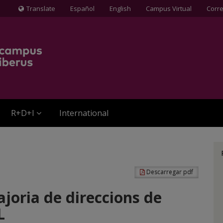
Translate
Español
English
Campus Virtual
Corr
Icona
de
Globus
terraqüi
R+D+I
International
Descarregar pdf
joria de direccions de
L