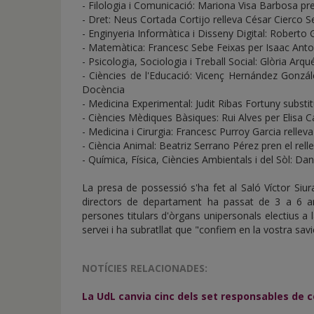
- Filologia i Comunicació: Mariona Visa Barbosa pre
- Dret: Neus Cortada Cortijo relleva César Cierco Se
- Enginyeria Informàtica i Disseny Digital: Robert
- Matemàtica: Francesc Sebe Feixas per Isaac Anto
- Psicologia, Sociologia i Treball Social: Glòria Arqu
- Ciències de l'Educació: Vicenç Hernández Gonzál
Docència
- Medicina Experimental: Judit Ribas Fortuny subst
- Ciències Mèdiques Bàsiques: Rui Alves per Elisa C
- Medicina i Cirurgia: Francesc Purroy Garcia rellev
- Ciència Animal: Beatriz Serrano Pérez pren el rell
- Química, Física, Ciències Ambientals i del Sòl: D
La presa de possessió s'ha fet al Saló Víctor Siura
directors de departament ha passat de 3 a 6 any
persones titulars d'òrgans unipersonals electius a l
servei i ha subratllat que "confiem en la vostra sav
NOTÍCIES RELACIONADES:
La UdL canvia cinc dels set responsables de 