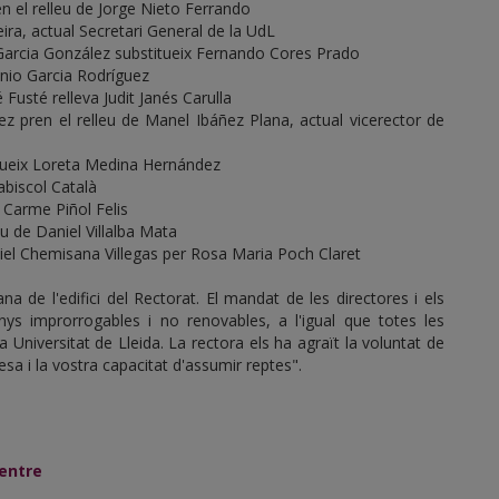
n el relleu de Jorge Nieto Ferrando
ira, actual Secretari General de la UdL
o Garcia González substitueix Fernando Cores Prado
nio Garcia Rodríguez
é Fusté relleva Judit Janés Carulla
ez pren el relleu de Manel Ibáñez Plana, actual vicerector de
itueix Loreta Medina Hernández
abiscol Català
a Carme Piñol Felis
eu de Daniel Villalba Mata
aniel Chemisana Villegas per Rosa Maria Poch Claret
na de l'edifici del Rectorat. El mandat de les directores i els
s improrrogables i no renovables, a l'igual que totes les
a Universitat de Lleida. La rectora els ha agraït la voluntat de
iesa i la vostra capacitat d'assumir reptes".
centre