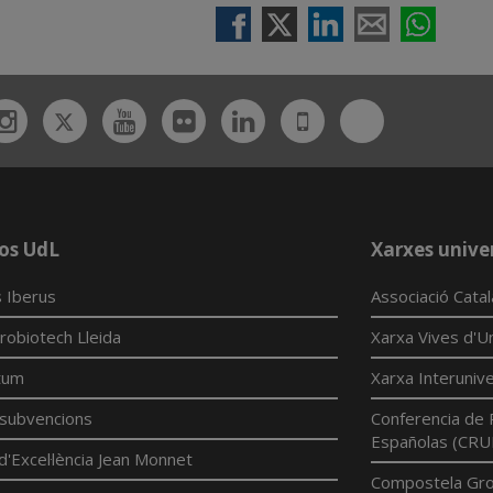
Twitter
Bluesky
ebook
Instagram
Youtube
Flickr
Linkedin
UdL
App
os UdL
Xarxes univer
 Iberus
Associació Cata
robiotech Lleida
Xarxa Vives d'Un
tum
Xarxa Interunive
í subvencions
Conferencia de 
Españolas (CRU
d'Excel·lència Jean Monnet
Compostela Grou