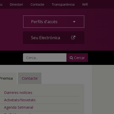
Contacte
eu
Directori
Contacte
Transparència
Wifi
Perfils d'accés
Seu Electrònica
Cercar
Premsa
Contacte
Darreres notícies
Activitats/Novetats
Agenda Setmanal