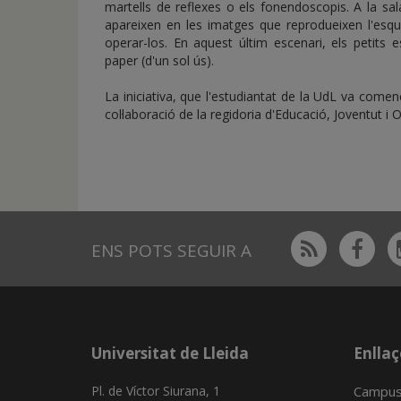
martells de reflexes o els fonendoscopis. A la sal
apareixen en les imatges que reprodueixen l'esque
operar-los. En aquest últim escenari, els petits 
paper (d'un sol ús).
La iniciativa, que l'estudiantat de la UdL va come
col·laboració de la regidoria d'Educació, Joventut i
Rss
Fac
ENS POTS SEGUIR A
Universitat de Lleida
Enllaç
Pl. de Víctor Siurana, 1
Campus