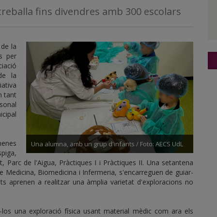
 treballa fins divendres amb 300 escolars
 de la
s per
ciació
de la
iativa
n tant
sonal
cipal
nenes
Una alumna, amb un grup d'infants / Foto: AECS UdL
spiga,
, Parc de l'Aigua, Pràctiques I i Pràctiques II. Una setantena
e Medicina, Biomedicina i Infermeria, s'encarreguen de guiar-
nts aprenen a realitzar una àmplia varietat d'exploracions no
r-los una exploració física usant material mèdic com ara els