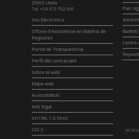
25003 Lleida
Parc Ag
Tel. +34 973 702 000
Seu Electrònica
Arborè
Oficina d'Assistència en Matèria de
Butllet
Registres
Centre 
Portal de Transparència
Reposit
Perfil del contractant
Sobre el web
Mapa web
Accessibilitat
Avís legal
XHTML 1.0 Strict
CSS 3