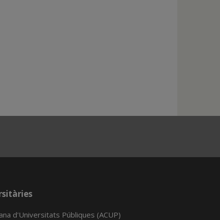
sitàries
lana d'Universitats Públiques (ACUP)