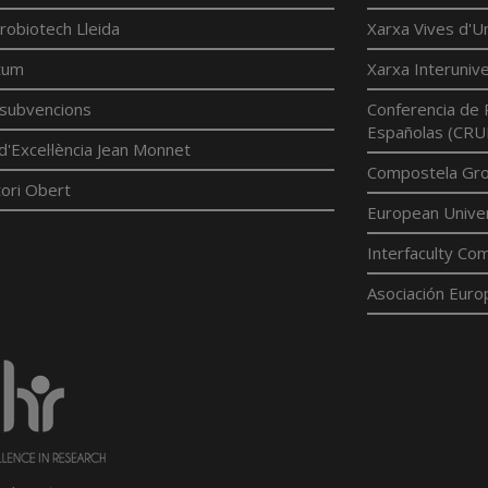
robiotech Lleida
Xarxa Vives d'Un
tum
Xarxa Interunive
í subvencions
Conferencia de 
Españolas (CRU
d'Excel·lència Jean Monnet
Compostela Grou
ori Obert
European Univer
Interfaculty Com
Asociación Euro