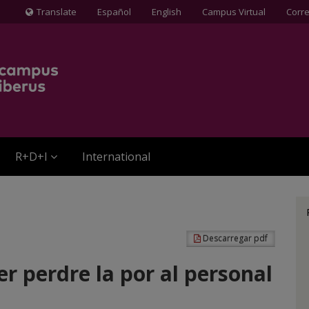
Translate
Español
English
Campus Virtual
Corr
Icona
de
Globus
terraqüi
R+D+I
International
Descarregar pdf
er perdre la por al personal