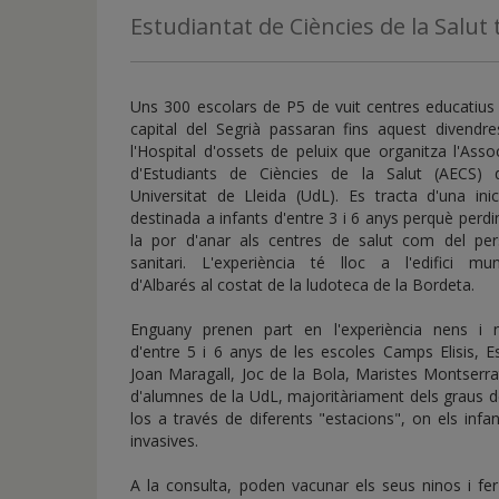
de
Estudiantat de Ciències de la Salut
inicio
Uns 300 escolars de P5 de vuit centres educatius
capital del Segrià passaran fins aquest divendre
l'Hospital d'ossets de peluix que organitza l'Asso
d'Estudiants de Ciències de la Salut (AECS) 
Universitat de Lleida (UdL). Es tracta d'una inic
destinada a infants d'entre 3 i 6 anys perquè perdi
la por d'anar als centres de salut com del per
sanitari. L'experiència té lloc a l'edifici muni
d'Albarés al costat de la ludoteca de la Bordeta.
Enguany prenen part en l'experiència nens i 
d'entre 5 i 6 anys de les escoles Camps Elisis, E
Joan Maragall, Joc de la Bola, Maristes Montserrat
d'alumnes de la UdL, majoritàriament dels graus d
los a través de diferents "estacions", on els infa
invasives.
A la consulta, poden vacunar els seus ninos i fe