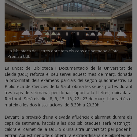
La Biblioteca de Lletres obre tots els caps de setmana / Foto:
Premsa UdL
La unitat de Biblioteca i Documentació de la Universitat de
Lleida (UdL) reforça el seu servei aquest mes de març, donada
la proximitat dels exàmens parcials del segon quadrimestre. La
Biblioteca de Ciències de la Salut obrirà les seues portes durant
tres caps de setmana, per donar suport a la Lletres, ubicada al
Rectorat. Serà els dies 8, 9, 15, 16, 22 i 23 de març. L'horari és el
mateix a les dos instal·lacions: de 8.30h a 20.30h.
Davant la previsió d'una elevada afluència d'alumnat durant els
caps de setmana, l'accés a les dos biblioteques serà restringit i
caldrà el carnet de la UdL o d'una altra universitat per poder-hi
entrar. Aquest període d'obertura extraordinària de biblioteques