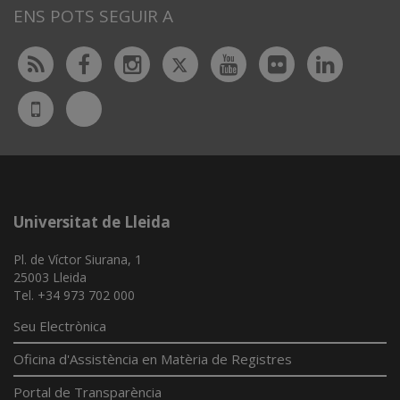
ENS POTS SEGUIR A
Twitter
Rss
Facebook
Instagram
Youtube
Flickr
Linked
Bluesky
UdL
App
Universitat de Lleida
Pl. de Víctor Siurana, 1
25003 Lleida
Tel. +34 973 702 000
Seu Electrònica
Oficina d'Assistència en Matèria de Registres
Portal de Transparència