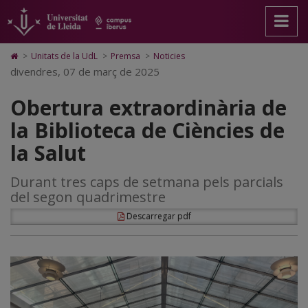
Obertura
Anar
Anar
Anar
Cerca
Accessibilitat.
a
al
al
Universitat
extraordinària
la
contingut
Mapa
de
pàgina
principal
Web.
Lleida
de
Icono
>
Unitats de la UdL
>
Premsa
>
Noticies
principal.
de
Universitat
de
divendres, 07 de març de 2025
la
Universitat
la
de
Home
de
pàgina
Lleida
para
Biblioteca
Obertura extraordinària de
Lleida
ir
a
de
la Biblioteca de Ciències de
la
página
Ciències
la Salut
de
inicio
de
Durant tres caps de setmana pels parcials
la
del segon quadrimestre
Salut
Descarregar pdf