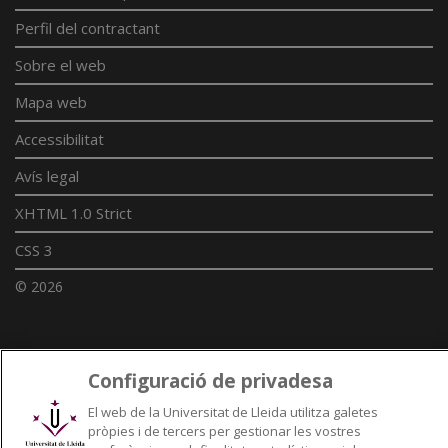
Perfil del contractant
Sobre el web
Mapa web
Accessibilitat
Avís legal
XHTML 1.0 Strict
CSS 3
© 2026
Enllaços UdL
Configuració de privadesa
Xarxes universitàries
El web de la Universitat de Lleida utilitza galetes
pròpies i de tercers per gestionar les vostres