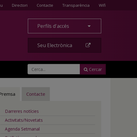
Contacte
eu
Directori
Contacte
Transparència
Wifi
Perfils d'accés
Seu Electrònica
Cercar
Premsa
Contacte
Darreres notícies
Activitats/Novetats
Agenda Setmanal