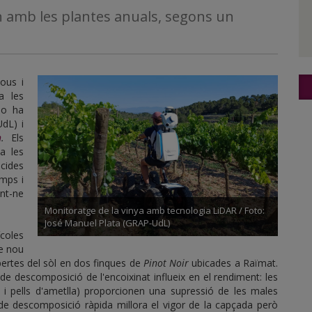
 amb les plantes anuals, segons un
nous i
a les
ho ha
UdL) i
h
.
Els
 a les
cides
emps i
nt-ne
Monitoratge de la vinya amb tecnologia LiDAR / Foto:
José Manuel Plata (GRAP-UdL)
ícoles
de nou
ertes del sòl en dos finques de
Pinot Noir
ubicades a Raïmat.
de descomposició de l'encoixinat influeix en el rendiment: les
u i pells d'ametlla) proporcionen una supressió de les males
 de descomposició ràpida millora el vigor de la capçada però