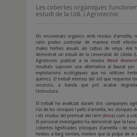
de
Les cobertes orgàniques funcionen
inicio
estudi de la UdL i Agrotecnio
Els encoixinats orgànics amb residus d'ametlla, 
raïm poden controlar de manera molt efectiv
males herbes anuals als cultius de vinya. Així 
demostrat un estudi de la Universitat de Lleida (
Agrotecnio publicat a la revista
Weed Researc
resultats suposen una alternativa al llaurat per
explotacions ecològiques que no utilitzen herbi
químics. El treball intensiu del sòl que requereix t
recursos, a banda que pot acabar degrada
l'estructura.
El treball ha analitzat durant dos campanyes agr
l'ús de les closques i pells d'ametlla, les closques 
i els residus del premsat del raïm (
brisa
) com a cob
El personal investigador ha demostrat que la taxa 
cobertes lignificades (closques d'ametlla i de no
herbes a llarg termini, mentre que la polpa de vi