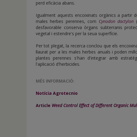
perd eficàcia abans.
Igualment aquests encoixinats orgànics a partir 
males herbes perennes, com
Cynodon dactylon
(
desfavorable conserva òrgans subterranis protec
vegetal i estendre's per la seua superfície.
Per tot plegat, la recerca conclou que els encoixin
llaurat per a les males herbes anuals i poden millo
plantes perennes s'han d'integrar amb estra
l'aplicació d'herbicides.
MÉS INFORMACIÓ:
Notícia Agrotecnio
Article
Weed Control Effect of Different Organic Mu