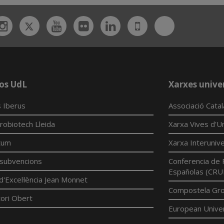
Twitter
Bluesky
ebook
Instagram
Youtube
Flickr
Linkedin
UdL
App
os UdL
Xarxes univer
 Iberus
Associació Cata
robiotech Lleida
Xarxa Vives d'Un
tum
Xarxa Interunive
í subvencions
Conferencia de 
Españolas (CRU
d'Excel·lència Jean Monnet
Compostela Grou
ori Obert
European Univer