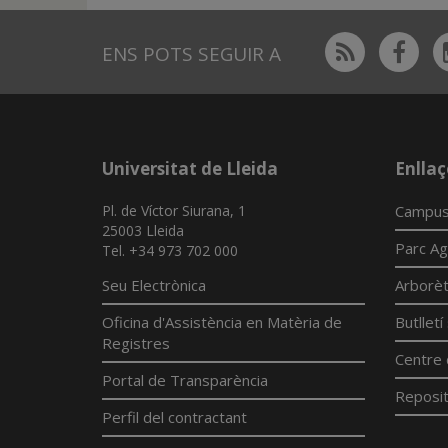
Rss
Fac
ENS POTS SEGUIR A
Universitat de Lleida
Enllaç
Pl. de Víctor Siurana, 1
Campus
25003 Lleida
Parc Ag
Tel. +34 973 702 000
Seu Electrònica
Arborè
Oficina d'Assistència en Matèria de
Butllet
Registres
Centre 
Portal de Transparència
Reposit
Perfil del contractant