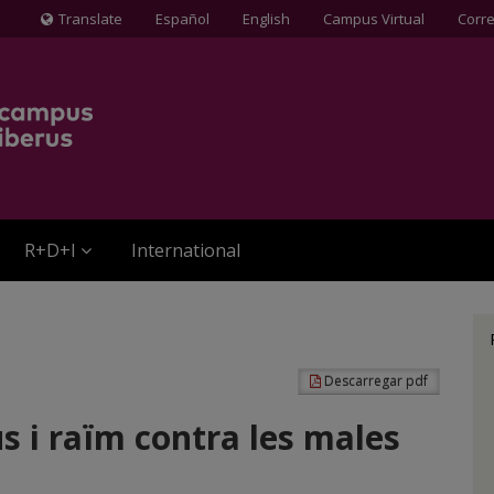
Translate
Español
English
Campus Virtual
Corr
Icona
de
Globus
terraqüi
R+D+I
International
Descarregar pdf
s i raïm contra les males