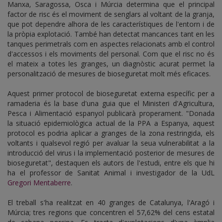
Manxa, Saragossa, Osca i Múrcia determina que el principal
factor de risc és el moviment de senglars al voltant de la granja,
que pot dependre alhora de les característiques de l'entorn i de
la pròpia explotació. També han detectat mancances tant en les
tanques perimetrals com en aspectes relacionats amb el control
d'accessos i els moviments del personal. Com que el risc no és
el mateix a totes les granges, un diagnòstic acurat permet la
personalització de mesures de bioseguretat molt més eficaces.
Aquest primer protocol de bioseguretat externa específic per a
ramaderia és la base d'una guia que el Ministeri d'Agricultura,
Pesca i Alimentació espanyol publicarà properament.
"Donada
la situació epidemiològica actual de la PPA a Espanya, aquest
protocol es podria aplicar a granges de la zona restringida, els
voltants i qualsevol regió per avaluar la seua vulnerabilitat a la
introducció del virus i la implementació posterior de mesures de
bioseguretat", destaquen els autors de l'estudi, entre els que hi
ha
el professor de Sanitat Animal i investigador de la UdL
Gregori Mentaberre
.
El treball s'ha realitzat en 40 granges de Catalunya, l'Aragó i
Múrcia; tres regions que concentren el 57,62% del cens estatal