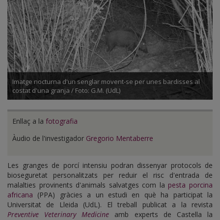
Imatge nocturna d'un senglar movent-se per unes bardisses al
costat d'una granja / Foto: G.M. (UdL)
Enllaç a la
fotografia
Àudio de l'investigador
Gregorio Mentaberre
Les granges de porcí intensiu podran dissenyar protocols de
bioseguretat personalitzats per reduir el risc d'entrada de
malalties provinents d'animals salvatges com la
pesta porcina
africana
(PPA) gràcies a un estudi en què ha participat la
Universitat de Lleida (UdL). El treball publicat a la revista
Preventive Veterinary Medicine
amb experts de Castella la