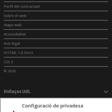
Perfil del contractant
Sobre el web
Mapa web
Accessibilitat
Avís legal
XHTML 1.0 Strict
CSS 3
© 2026
Enllaços UdL
Xarxes universitàries
Configuració de privadesa