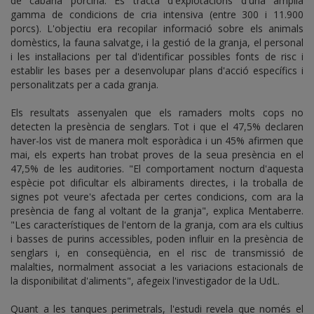
de cabana porcina. Es tracta d'explotacions d'una àmplia
gamma de condicions de cria intensiva (entre 300 i 11.900
porcs). L'objectiu era
recopilar informació sobre els animals
domèstics, la fauna salvatge, i la gestió de la granja, el personal
i les instal·lacions per tal d'identificar possibles fonts de risc i
establir les bases per a desenvolupar plans d'acció específics i
personalitzats per a cada granja.
Els resultats assenyalen que els ramaders molts cops no
detecten la presència de senglars. Tot i que el 47,5% declaren
haver-los vist de manera molt esporàdica i un 45% afirmen que
mai, els experts han trobat proves de la seua presència en el
47,5% de les auditories. "El
comportament nocturn d'aquesta
espècie pot dificultar els albiraments directes, i la troballa de
signes pot veure's afectada per certes condicions, com ara la
presència de fang al voltant de la granja", explica Mentaberre.
"
Les característiques de l'entorn de la granja, com ara els cultius
i basses de purins accessibles, poden influir en la presència de
senglars i, en conseqüència, en el risc de transmissió de
malalties, normalment associat a les variacions estacionals de
la disponibilitat d'aliments", afegeix l'investigador de la UdL.
Quant a les tanques perimetrals, l'estudi revela que només el