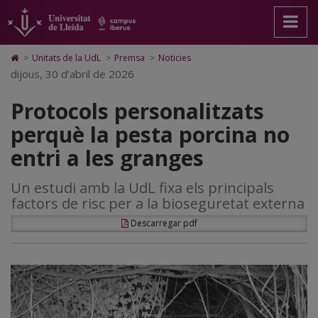
Protocols
Anar
Anar
Anar
Cerca
Accessibilitat.
a
al
al
Universitat
personalitzats
la
contingut
Mapa
de
pàgina
principal
Web.
Lleida
perquè
Icono
>
Unitats de la UdL
>
Premsa
>
Noticies
principal.
de
Universitat
de
dijous, 30 d’abril de 2026
la
Universitat
la
de
Home
de
pàgina
Lleida
para
pesta
Protocols personalitzats
Lleida
ir
a
porcina
perquè la pesta porcina no
la
página
no
entri a les granges
de
inicio
entri
Un estudi amb la UdL fixa els principals
a
factors de risc per a la bioseguretat externa
les
Descarregar pdf
granges