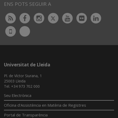
ENS POTS SEGUIR A
Twitter
Rss
Facebook
Instagram
Youtube
Flickr
Linked
Bluesky
UdL
App
Universitat de Lleida
Pl. de Víctor Siurana, 1
25003 Lleida
Tel. +34 973 702 000
Seu Electrònica
Oficina d'Assistència en Matèria de Registres
Portal de Transparència