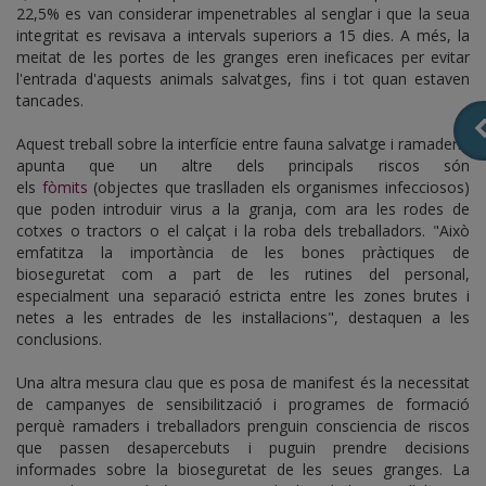
22,5% es van considerar impenetrables al senglar i que la seua
integritat es revisava a intervals superiors a 15 dies. A més,
la
meitat de les portes de les granges eren ineficaces per evitar
l'entrada d'aquests animals salvatges, fins i tot quan estaven
tancades.
Aquest treball sobre la interfície entre fauna salvatge i ramaderia
apunta que un altre dels principals riscos són
e
ls
fòmits
(objectes que traslladen els organismes infecciosos)
que poden introduir virus a la granja, com ara les rodes de
cotxes o tractors o el calçat i la roba dels treballadors. "Això
emfatitza la importància de les bones pràctiques de
bioseguretat com a part de les rutines del personal,
especialment una separació estricta entre les zones brutes i
netes a les entrades de les instal·lacions", destaquen a les
conclusions.
Una altra mesura clau que es posa de manifest és la necessitat
de campanyes de sensibilització i programes de formació
perquè ramaders i treballadors prenguin consciencia de riscos
que passen desapercebuts i puguin prendre decisions
informades sobre la bioseguretat de les seues granges. La