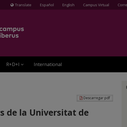
Translate
Español
English
Campus Virtual
Corr
Icona
de
Globus
terraqüi
R+D+I
International
Descarregar pdf
 de la Universitat de