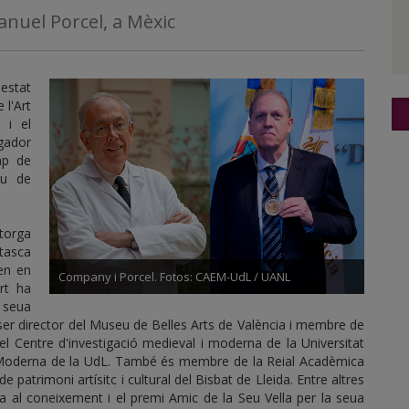
anuel Porcel, a Mèxic
estat
 l'Art
 i el
igador
ap de
au de
orga
tasca
en en
Company i Porcel. Fotos: CAEM-UdL / UANL
art ha
a seua
 ser director del Museu de Belles Arts de València i membre de
l Centre d'investigació medieval i moderna de la Universitat
ca Moderna de la UdL. També és membre de la Reial Acadèmica
e patrimoni artísitc i cultural del Bisbat de Lleida. Entre altres
al coneixement i el premi Amic de la Seu Vella per la seua