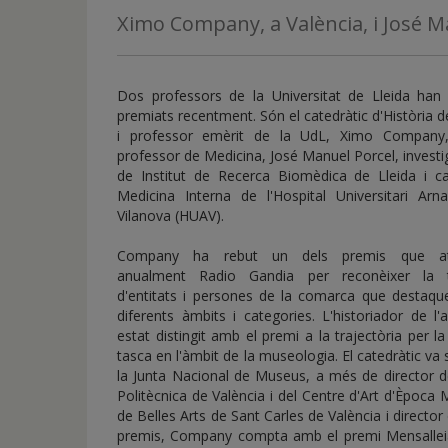
de
Ximo Company, a València, i José M
inicio
Dos professors de la Universitat de Lleida han 
premiats recentment. Són el catedràtic d'Història de
i professor emèrit de la UdL, Ximo Company,
professor de Medicina, José Manuel Porcel, invest
de Institut de Recerca Biomèdica de Lleida i c
Medicina Interna de l'Hospital Universitari Arn
Vilanova (HUAV).
Company ha rebut un dels premis que at
anualment Radio Gandia per reconèixer la 
d'entitats i persones de la comarca que destaqu
diferents àmbits i categories. L'historiador de l'
estat distingit amb el premi a la trajectòria per l
tasca en l'àmbit de la museologia. El catedràtic va
la Junta Nacional de Museus, a més de director de
Politècnica de València i del Centre d'Art d'Èpo
de Belles Arts de Sant Carles de València i director d
premis, Company compta amb el premi Mensalleia 