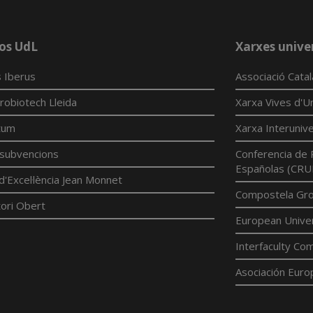
os UdL
Xarxes univer
 Iberus
Associació Cata
robiotech Lleida
Xarxa Vives d'Un
tum
Xarxa Interunive
í subvencions
Conferencia de 
Españolas (CRU
d'Excel·lència Jean Monnet
Compostela Grou
ori Obert
European Univer
Interfaculty Com
Asociación Euro