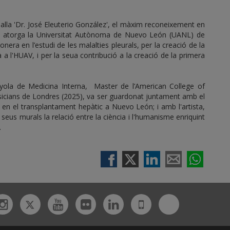
alla 'Dr. José Eleuterio González', el màxim reconeixement en
 que atorga la Universitat Autònoma de Nuevo León (UANL) de
onera en l’estudi de les malalties pleurals, per la creació de la
 a l'HUAV, i per la seua contribució a la creació de la primera
nyola de Medicina Interna, Master de l’American College of
ysicians de Londres (2025), va ser guardonat juntament amb el
 en el transplantament hepàtic a Nuevo León; i amb l'artista,
eus murals la relació entre la ciència i l'humanisme enriquint
.
Twitter
Bluesky
ebook
Instagram
Youtube
Flickr
Linkedin
UdL
App