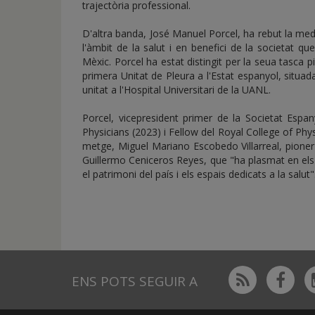
trajectòria professional.
D'altra banda, José Manuel Porcel, ha rebut la med
l'àmbit de la salut i en benefici de la societat
Mèxic. Porcel ha estat distingit per la seua tasca pi
primera Unitat de Pleura a l'Estat espanyol, situada
unitat a l'Hospital Universitari de la UANL.
Porcel, vicepresident primer de la Societat Espa
Physicians (2023) i Fellow del Royal College of Ph
metge, Miguel Mariano Escobedo Villarreal, pioner
Guillermo Ceniceros Reyes, que "ha plasmat en els s
el patrimoni del país i els espais dedicats a la salut"
Rss
Fac
ENS POTS SEGUIR A