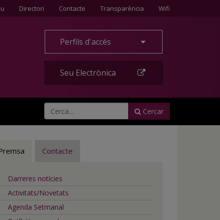
Contacte
eu
Directori
Contacte
Transparència
Wifi
Perfils d'accés
Seu Electrònica
Cercar
Premsa
Contacte
Darreres notícies
Activitats/Novetats
Agenda Setmanal