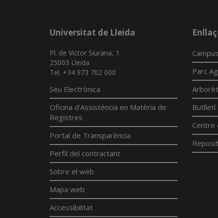
Universitat de Lleida
Enllaç
Pl. de Víctor Siurana, 1
Campus
25003 Lleida
Parc Ag
Tel. +34 973 702 000
Seu Electrònica
Arborè
Oficina d'Assistència en Matèria de
Butllet
Registres
Centre 
Portal de Transparència
Reposit
Perfil del contractant
Sobre el web
Mapa web
Accessibilitat