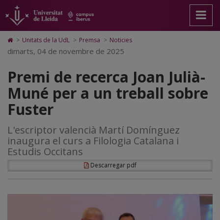
Premi
Anar
Anar
Anar
Cerca
Accessibilitat.
a
al
al
Universitat
de
la
contingut
Mapa
de
pàgina
principal
Web.
Lleida
recerca
Icono
>
Unitats de la UdL
>
Premsa
>
Noticies
principal.
de
Universitat
de
dimarts, 04 de novembre de 2025
Joan
Universitat
la
de
Home
de
pàgina
Lleida
para
Julià-
Premi de recerca Joan Julià-
Lleida
ir
a
Muné
Muné per a un treball sobre
la
página
per
Fuster
de
inicio
a
L'escriptor valencià Martí Domínguez
un
inaugura el curs a Filologia Catalana i
treball
Estudis Occitans
sobre
Descarregar pdf
Fuster