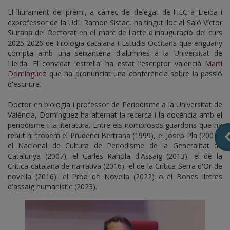
El lliurament del premi, a càrrec del delegat de l'IEC a Lleida i
exprofessor de la UdL Ramon Sistac, ha tingut lloc al Saló Víctor
Siurana del Rectorat en el marc de l'acte d'inauguració del curs
2025-2026 de Filologia catalana i Estudis Occitans que enguany
compta amb una seixantena d'alumnes a la Universitat de
Lleida. El convidat 'estrella' ha estat l'escriptor valencià
Martí
Domínguez
que ha pronunciat una conferència sobre la passió
d'escriure.
Doctor en biologia i professor de Periodisme a la Universitat de
València, Domínguez ha alternat la recerca i la docència amb el
periodisme i la literatura. Entre els nombrosos guardons que ha
rebut hi trobem el Prudenci Bertrana (1999), el Josep Pla (2007),
el Nacional de Cultura de Periodisme de la Generalitat de
Catalunya (2007), el Carles Rahola d'Assaig (2013), el de la
Crítica catalana de narrativa (2016), el de la Crítica Serra d'Or de
novel·la (2016), el Proa de Novel·la (2022) o el Bones lletres
d'assaig humanístic (2023).