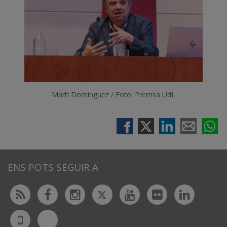
Martí Domínguez / Foto: Premsa UdL
ENS POTS SEGUIR A
Twitter
Rss
Facebook
Instagram
Youtube
Flickr
Linked
Bluesky
UdL