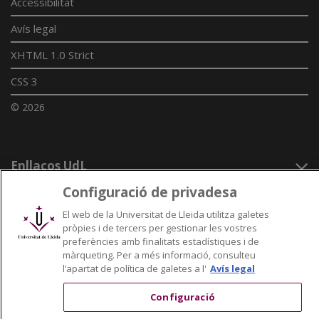
Accessibilitat
Avís legal
XHTML 1.0 Strict
CSS 3
© 2026
Enllaços UdL
Configuració de privadesa
Xarxes universitàries
El web de la Universitat de Lleida utilitza galetes
pròpies i de tercers per gestionar les vostres
preferències amb finalitats estadístiques i de
màrqueting. Per a més informació, consulteu
l’apartat de política de galetes a l'
Avís legal
Configuració