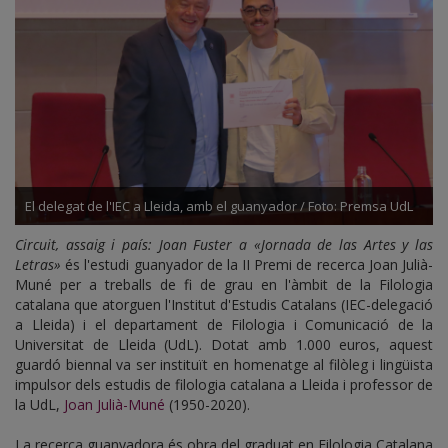
El delegat de l'IEC a Lleida, amb el guanyador / Foto: Premsa UdL
Circuit, assaig i país: Joan Fuster a «Jornada de las Artes y las
Letras»
és l'estudi guanyador de la II Premi de recerca Joan Julià-
Muné per a treballs de fi de grau en l'àmbit de la Filologia
catalana que atorguen l'Institut d'Estudis Catalans (IEC-delegació
a Lleida) i el departament de Filologia i Comunicació de la
Universitat de Lleida (UdL). Dotat amb 1.000 euros, aquest
guardó biennal va ser instituït en homenatge al filòleg i lingüista
impulsor dels estudis de filologia catalana a Lleida i professor de
la UdL,
Joan Julià-Muné
(1950-2020).
La recerca guanyadora és obra del graduat en Filologia Catalana