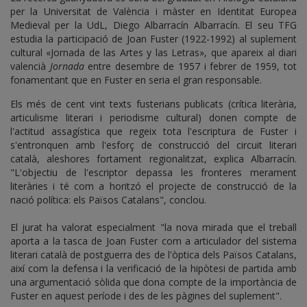
per la Universitat de València i màster en Identitat Europea
Medieval per la UdL, Diego Albarracín Albarracín. El seu TFG
estudia la participació de Joan Fuster (1922-1992) al suplement
cultural «Jornada de las Artes y las Letras», que apareix al diari
valencià
Jornada
entre desembre de 1957 i febrer de 1959, tot
fonamentant que en Fuster en seria el gran responsable.
Els més de cent vint texts fusterians publicats (crítica literària,
articulisme literari i periodisme cultural) donen compte de
l'actitud assagística que regeix tota l'escriptura de Fuster i
s'entronquen amb l'esforç de construcció del circuit literari
català, aleshores fortament regionalitzat, explica Albarracín.
"L'objectiu de l'escriptor depassa les fronteres merament
literàries i té com a horitzó el projecte de construcció de la
nació política: els Països Catalans", conclou.
El jurat ha valorat especialment "la nova mirada que el treball
aporta a la tasca de Joan Fuster com a articulador del sistema
literari català de postguerra des de l'òptica dels Països Catalans,
així com la defensa i la verificació de la hipòtesi de partida amb
una argumentació sòlida que dona compte de la importància de
Fuster en aquest període i des de les pàgines del suplement".