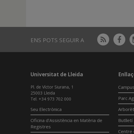
Rss
Fac
ENS POTS SEGUIR A
Universitat de Lleida
Enllaç
Pl. de Víctor Siurana, 1
Campus
25003 Lleida
Parc Ag
Tel. +34 973 702 000
Seu Electrònica
Arborè
Oficina d'Assistència en Matèria de
Butllet
Registres
Centre 