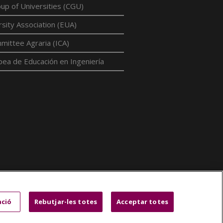
p of Universities (CGU)
sity Association (EUA)
mittee Agraria (ICA)
pea de Educación en Ingeniería
ació
Rebutjar-les totes
Acceptar totes