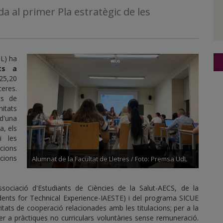
a al primer Pla estratègic de les
dL) ha
uts a
25,20
ceres.
ts de
nitats
 d'una
a, els
i les
acions
cions
Alumnat de la Facultat de Lletres / Foto: Premsa UdL
ssociació d'Estudiants de Ciències de la Salut-AECS, de la
udents for Technical Experience-IAESTE) i del programa SICUE
vitats de cooperació relacionades amb les titulacions; per a la
 per a pràctiques no curriculars voluntàries sense remuneració.