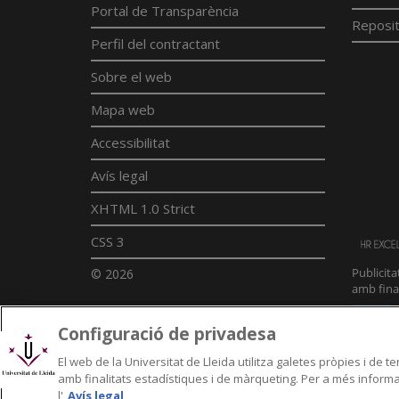
Portal de Transparència
Reposit
Perfil del contractant
Sobre el web
Mapa web
Accessibilitat
Avís legal
XHTML 1.0 Strict
CSS 3
© 2026
Configuració de privadesa
El web de la Universitat de Lleida utilitza galetes pròpies i de 
amb finalitats estadístiques i de màrqueting. Per a més informac
l'
Avís legal