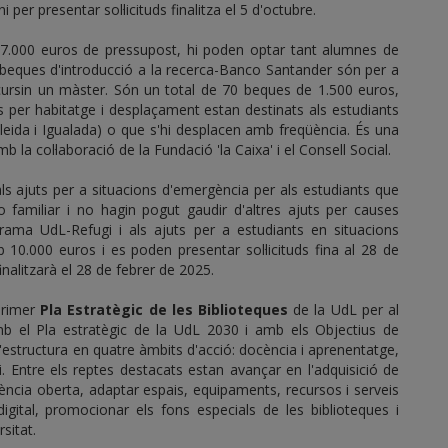
per presentar sol·licituds finalitza el 5 d'octubre.
 7.000 euros de pressupost, hi poden optar tant alumnes de
beques d'introducció a la recerca-Banco Santander són per a
 cursin un màster. Són un total de 70 beques de 1.500 euros,
s per habitatge i desplaçament estan destinats als estudiants
Lleida i Igualada) o que s'hi desplacen amb freqüència. És una
a col·laboració de la Fundació 'la Caixa' i el Consell Social.
s ajuts per a situacions d'emergència per als estudiants que
o familiar i no hagin pogut gaudir d'altres ajuts per causes
ograma UdL-Refugi i als ajuts per a estudiants en situacions
10.000 euros i es poden presentar sol·licituds fina al 28 de
inalitzarà el 28 de febrer de 2025.
 primer
Pla Estratègic de les Biblioteques
de la UdL per al
b el Pla estratègic de la UdL 2030 i amb els Objectius de
structura en quatre àmbits d'acció: docència i aprenentatge,
ori. Entre els reptes destacats estan avançar en l'adquisició de
ència oberta, adaptar espais, equipaments, recursos i serveis
gital, promocionar els fons especials de les biblioteques i
rsitat.