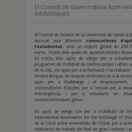
de
El Consell de Govern dóna llum verd
inicio
biblioteques
El Consell de Govern de la Universitat de Lleida (U
aprovat avui diferents
convocatòries d'aj
l'estudiantat
, amb un import global de 235.7
euros, 74.000 dels quals els aporten entitats finan
Es tracta dels ajuts de viatge per a estudian
programes de mobilitat de centres propis i altres u
de la UdL, els ajuts per a la formació i l'acreditació
tercera llengua, les beques d'introducció a la recerc
ajuts per a l'habitatge i el desplaçament, 
convocatòries d'ajudes per a l'estudi per a situ
d'emergència, i per a estudiants en situa
socioeconòmiques greus.
Els ajuts de viatge són per a mobilitats de l'A
International Association for the Exchange of St
de la CRUE entre universitats de l'Estat; per a acti
realització de treballs de final de grau i màster i