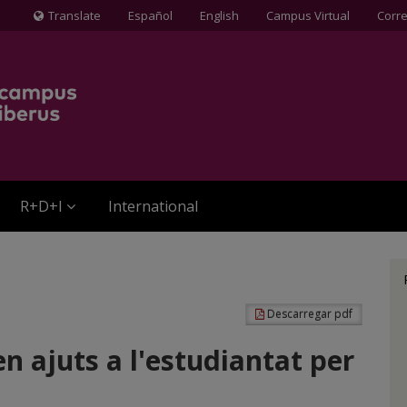
Translate
Español
English
Campus Virtual
Corr
Icona
de
Globus
terraqüi
R+D+I
International
Descarregar pdf
n ajuts a l'estudiantat per