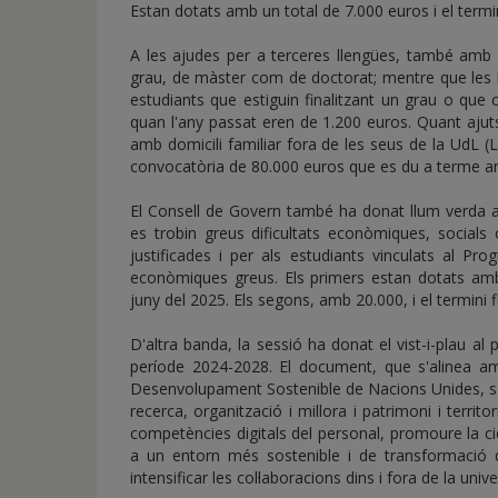
Estan dotats amb un total de 7.000 euros i el termini 
A les ajudes per a terceres llengües, també amb
grau, de màster com de doctorat; mentre que les 
estudiants que estiguin finalitzant un grau o que
quan l'any passat eren de 1.200 euros. Quant ajut
amb domicili familiar fora de les seus de la UdL (
convocatòria de 80.000 euros que es du a terme amb l
El Consell de Govern també ha donat llum verda al
es trobin greus dificultats econòmiques, socials 
justificades i per als estudiants vinculats al Pr
econòmiques greus. Els primers estan dotats amb 
juny del 2025. Els segons, amb 20.000, i el termini f
D'altra banda, la sessió ha donat el vist-i-plau al
període 2024-2028. El document, que s'alinea am
Desenvolupament Sostenible de Nacions Unides, s'e
recerca, organització i millora i patrimoni i territ
competències digitals del personal, promoure la ci
a un entorn més sostenible i de transformació di
intensificar les col·laboracions dins i fora de la unive