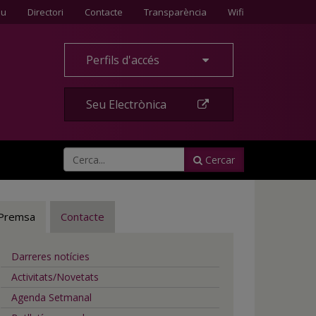
Contacte
eu
Directori
Contacte
Transparència
Wifi
Perfils d'accés
Seu Electrònica
Cercar
Premsa
Contacte
Darreres notícies
Activitats/Novetats
Agenda Setmanal