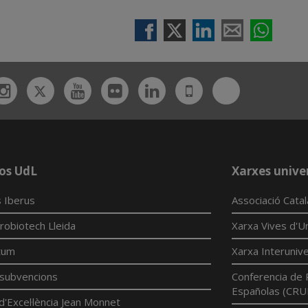
Twitter
Bluesky
ebook
Instagram
Youtube
Flickr
Linkedin
UdL
App
os UdL
Xarxes univer
 Iberus
Associació Cata
robiotech Lleida
Xarxa Vives d'Un
tum
Xarxa Interunive
í subvencions
Conferencia de 
Españolas (CRU
d'Excel·lència Jean Monnet