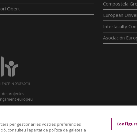
Compostela Grou
ori Obert
European Univer
Interfaculty Com
Asociación Euro
Configur
tercers per gestionar les vostres preferències
ió, consulteu l’apartat de política de galetes a