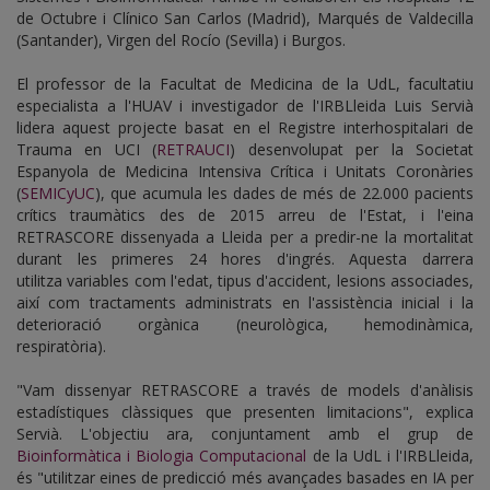
de Octubre i Clínico San Carlos (Madrid), Marqués de Valdecilla
(Santander), Virgen del Rocío (Sevilla) i Burgos.
El professor de la Facultat de Medicina de la UdL, facultatiu
especialista a l'HUAV i investigador de l'IRBLleida Luis Servià
lidera aquest projecte basat en el Registre interhospitalari de
Trauma en UCI (
RETRAUCI
) desenvolupat per la Societat
Espanyola de Medicina Intensiva Crítica i Unitats Coronàries
(
SEMICyUC
), que acumula les dades de més de 22.000 pacients
crítics traumàtics des de 2015 arreu de l'Estat, i l'eina
RETRASCORE dissenyada a Lleida per a predir-ne la mortalitat
durant les primeres 24 hores d'ingrés. Aquesta darrera
utilitza variables com l'edat, tipus d'accident, lesions associades,
així com tractaments administrats en l'assistència inicial i la
deterioració orgànica (neurològica, hemodinàmica,
respiratòria).
"Vam dissenyar RETRASCORE a través de models d'anàlisis
estadístiques clàssiques que presenten limitacions", explica
Servià. L'objectiu ara, conjuntament amb el grup de
Bioinformàtica i Biologia Computacional
de la UdL i l'IRBLleida,
és "utilitzar eines de predicció més avançades basades en IA per