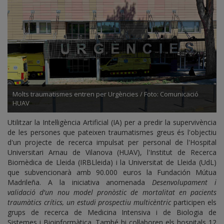
Molts traumatismes entren per Urgències / Foto: Comunicació
HUAV
Utilitzar la Intel·ligència Artificial (IA) per a predir la supervivència
de les persones que pateixen traumatismes greus és l'objectiu
d'un projecte de recerca impulsat per personal de l'Hospital
Universitari Arnau de Vilanova (HUAV), l'Institut de Recerca
Biomèdica de Lleida (IRBLleida) i la Universitat de Lleida (UdL)
que subvencionarà amb 90.000 euros la Fundación Mútua
Madrileña. A la iniciativa anomenada
Desenvolupament i
validació d'un nou model pronòstic de mortalitat en pacients
traumàtics crítics, un estudi prospectiu multicèntric
participen els
grups de recerca de Medicina Intensiva i de Biologia de
Sistemes i Bioinformàtica. També hi col·laboren els hospitals 12