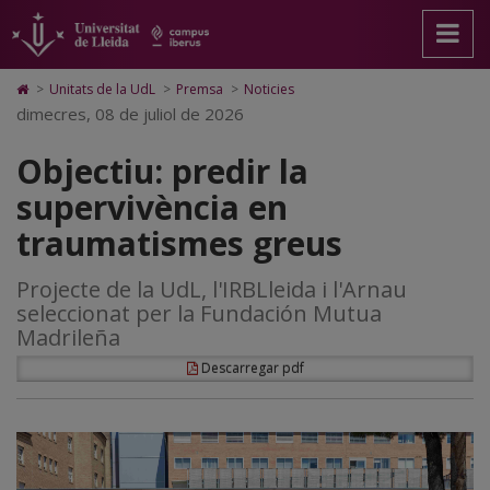
Objectiu:
Anar
Anar
Anar
Cerca
Accessibilitat.
a
al
al
Universitat
predir
la
contingut
Mapa
de
pàgina
principal
Web.
Lleida
la
Icono
>
Unitats de la UdL
>
Premsa
>
Noticies
principal.
de
Universitat
de
dimecres, 08 de juliol de 2026
supervivència
Universitat
la
de
Home
de
pàgina
Lleida
para
en
Objectiu: predir la
Lleida
ir
a
traumatismes
supervivència en
la
página
greus
traumatismes greus
de
inicio
Projecte de la UdL, l'IRBLleida i l'Arnau
seleccionat per la Fundación Mutua
Madrileña
Descarregar pdf