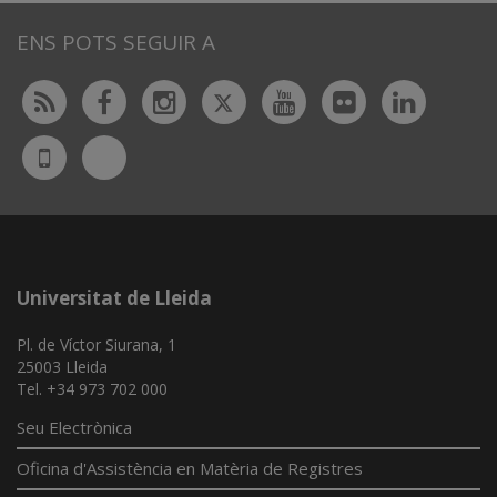
ENS POTS SEGUIR A
Twitter
Rss
Facebook
Instagram
Youtube
Flickr
Linked
Bluesky
UdL
App
Universitat de Lleida
Pl. de Víctor Siurana, 1
25003 Lleida
Tel. +34 973 702 000
Seu Electrònica
Oficina d'Assistència en Matèria de Registres