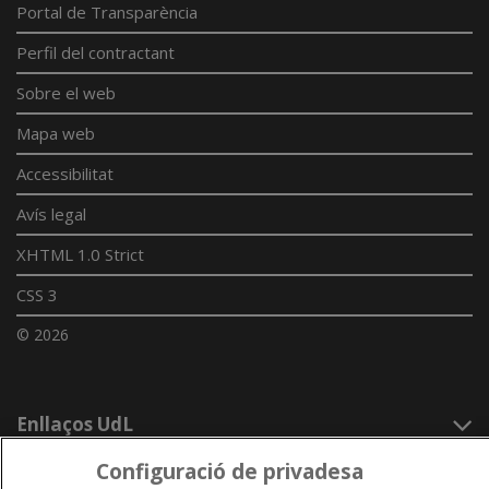
Portal de Transparència
Perfil del contractant
Sobre el web
Mapa web
Accessibilitat
Avís legal
XHTML 1.0 Strict
CSS 3
© 2026
Enllaços UdL
Xarxes universitàries
Configuració de privadesa