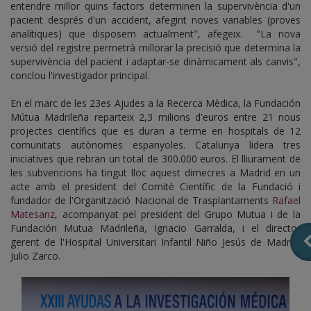
entendre millor quins factors determinen la supervivència d'un
pacient després d'un accident, afegint noves variables (proves
analítiques) que disposem actualment", afegeix. "La nova
versió del registre permetrà millorar la precisió que determina la
supervivència del pacient i adaptar-se dinàmicament als canvis",
conclou l'investigador principal.
En el marc de les 23es Ajudes a la Recerca Mèdica, la Fundación
Mútua Madrileña reparteix 2,3 milions d'euros entre 21 nous
projectes científics que es duran a terme en hospitals de 12
comunitats autònomes espanyoles. Catalunya lidera tres
iniciatives que rebran un total de 300.000 euros. El lliurament de
les subvencions ha tingut lloc aquest dimecres a Madrid en un
acte amb el president del Comitè Científic de la Fundació i
fundador de l'Organització Nacional de Trasplantaments
Rafael
Matesanz
, acompanyat pel president del Grupo Mutua i de la
Fundación Mutua Madrileña, Ignacio Garralda, i el director
gerent de l'Hospital Universitari Infantil Niño Jesús de Madrid,
Julio Zarco.