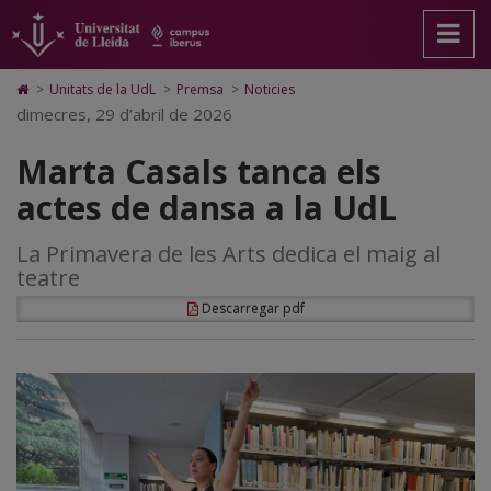
Marta
Anar
Anar
Anar
Cerca
Accessibilitat.
a
al
al
Universitat
Casals
la
contingut
Mapa
de
pàgina
principal
Web.
Lleida
tanca
Icono
>
Unitats de la UdL
>
Premsa
>
Noticies
principal.
de
Universitat
de
dimecres, 29 d’abril de 2026
els
Universitat
la
de
Home
de
pàgina
Lleida
para
actes
Marta Casals tanca els
Lleida
ir
a
de
actes de dansa a la UdL
la
página
dansa
de
La Primavera de les Arts dedica el maig al
inicio
a
teatre
la
Descarregar pdf
UdL