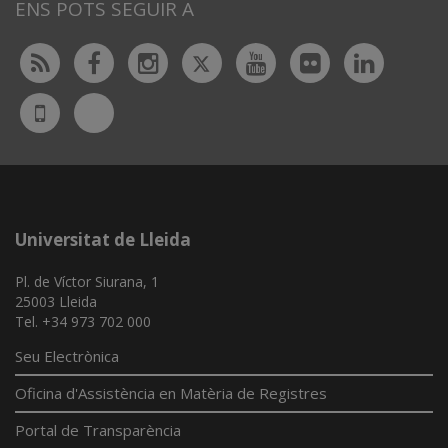
ENS POTS SEGUIR A
Twitter
Rss
Facebook
Instagram
Youtube
Flickr
Linked
Bluesky
UdL
App
Universitat de Lleida
Pl. de Víctor Siurana, 1
25003 Lleida
Tel. +34 973 702 000
Seu Electrònica
Oficina d'Assistència en Matèria de Registres
Portal de Transparència