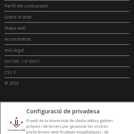
Perfil del contractant
Sobre el web
Mapa web
Accessibilitat
Avís legal
XHTML 1.0 Strict
CSS 3
© 2026
Enllaços UdL
Configuració de privadesa
Xarxes universitàries
El web de la Universitat de Lleida utilitza galetes
pròpies i de tercers per gestionar les vostres
preferències amb finalitats estadístiques i de