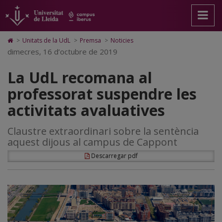
La
Anar
Anar
Anar
Cerca
Accessibilitat.
a
al
al
Universitat
UdL
la
contingut
Mapa
de
pàgina
principal
Web.
Lleida
recomana
Icono
>
Unitats de la UdL
>
Premsa
>
Noticies
principal.
de
Universitat
de
dimecres, 16 d’octubre de 2019
al
Universitat
la
de
Home
de
pàgina
Lleida
para
professorat
La UdL recomana al
Lleida
ir
a
suspendre
professorat suspendre les
la
página
les
activitats avaluatives
de
inicio
activitats
Claustre extraordinari sobre la sentència
avaluatives
aquest dijous al campus de Cappont
Descarregar pdf