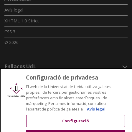
Avís legal
XHTML 1.0 Strict
CSS 3
© 2026
Enllaços UdL
Configuració de privadesa
Xarxes universitàries
El web de la Universitat de Lleida utilitza galetes
pròpies i de tercers per gestionar les vostres
preferències amb finalitats estadístiques i de
màrqueting. Per a més informació, consulteu
l’apartat de política de galetes a l'
Avís legal
Configuració