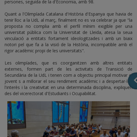
persones, seguida de la d'Economia, amb 98.
Quant a l'Olimpíada Catalana d'Història d'Espanya que havia de
tenir lloc a la UdL al març, finalment no es va celebrar ja que "la
proposta no complia amb el perfil mínim exigible per una
universitat pública com la Universitat de Lleida, atesa la seua
vinculació a entitats fortament ideologitzades i amb un biaix
notori pel que fa a la visió de la Història, incompatible amb el
rigor acadèmic propi de les universitats".
Les olimpíades, que es coorganitzen amb altres entitats
externes, formen part de les activitats de Transició de
Secundària de la UdL i tenen com a objectiu principal motivar el
jovent s a millorar el seu rendiment acadèmic i a despertar-los
l'interès i la creativitat en una determinada disciplina, expliquen
des del vicerectorat d'Estudiants i Ocupabilitat.