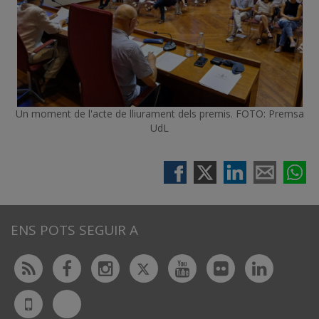
Un moment de l'acte de lliurament dels premis.
FOTO: Premsa
UdL
ENS POTS SEGUIR A
Twitter
Rss
Facebook
Instagram
Youtube
Flickr
Linked
Bluesky
UdL