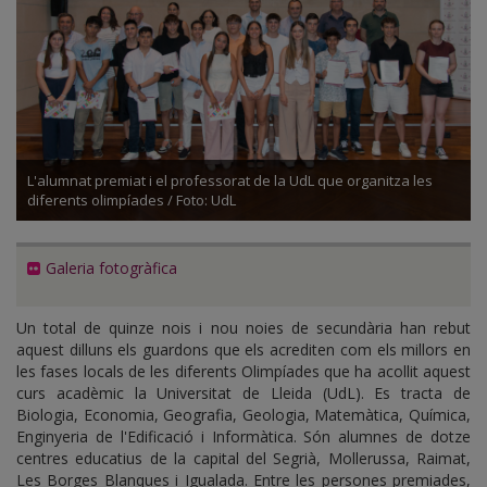
L'alumnat premiat i el professorat de la UdL que organitza les
diferents olimpíades / Foto: UdL
Galeria fotogràfica
Un total de quinze nois i nou noies de secundària han rebut
aquest dilluns els guardons que els acrediten com els millors en
les fases locals de les diferents Olimpíades que ha acollit aquest
curs acadèmic la Universitat de Lleida (UdL). Es tracta de
Biologia, Economia, Geografia, Geologia, Matemàtica, Química,
Enginyeria de l'Edificació i Informàtica. Són alumnes de dotze
centres educatius de la capital del Segrià, Mollerussa, Raimat,
Les Borges Blanques i Igualada. Entre les persones premiades,