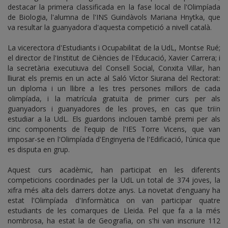
destacar la primera classificada en la fase local de l'Olimpíada
de Biologia, l'alumna de l'INS Guindàvols Mariana Hnytka, que
va resultar la guanyadora d'aquesta competició a nivell català.
La vicerectora d'Estudiants i Ocupabilitat de la UdL, Montse Rué;
el director de l'Institut de Ciències de l'Educació, Xavier Carrera; i
la secretària executiuva del Consell Social, Conxita Villar, han
lliurat els premis en un acte al Saló Víctor Siurana del Rectorat:
un diploma i un llibre a les tres persones millors de cada
olimpíada, i la matrícula gratuïta de primer curs per als
guanyadors i guanyadores de les proves, en cas que triïn
estudiar a la UdL. Els guardons inclouen també premi per als
cinc components de l'equip de l'IES Torre Vicens, que van
imposar-se en l'Olimpíada d'Enginyeria de l'Edificació, l'única que
es disputa en grup.
Aquest curs acadèmic, han participat en les diferents
competicions coordinades per la UdL un total de 374 joves, la
xifra més alta dels darrers dotze anys. La novetat d'enguany ha
estat l'Olimpíada d'Informàtica on van participar quatre
estudiants de les comarques de Lleida. Pel que fa a la més
nombrosa, ha estat la de Geografia, on s'hi van inscriure 112