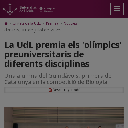
La
Anar
Anar
Anar
Cerca
Accessibilitat.
a
al
al
Universitat
UdL
la
contingut
Mapa
de
pàgina
principal
Web.
Lleida
premia
Icono
>
Unitats de la UdL
>
Premsa
>
Noticies
principal.
de
Universitat
de
dimarts, 01 de juliol de 2025
els
Universitat
la
de
Home
de
pàgina
Lleida
para
'olímpics'
La UdL premia els 'olímpics'
Lleida
ir
a
preuniversitaris
preuniversitaris de
la
página
de
diferents disciplines
de
inicio
diferents
Una alumna del Guindàvols, primera de
disciplines
Catalunya en la competició de Biologia
Descarregar pdf