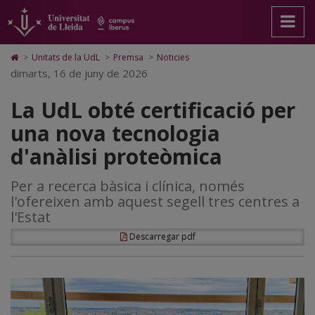
La
Anar
Anar
Anar
Cerca
Accessibilitat.
a
al
al
Universitat
UdL
la
contingut
Mapa
de
pàgina
principal
Web.
Lleida
obté
Icono
>
Unitats de la UdL
>
Premsa
>
Noticies
principal.
de
Universitat
de
dimarts, 16 de juny de 2026
certificació
Universitat
la
de
Home
de
pàgina
Lleida
para
per
La UdL obté certificació per
Lleida
ir
a
una
una nova tecnologia
la
página
nova
d'anàlisi proteòmica
de
inicio
tecnologia
Per a recerca bàsica i clínica, només
d'anàlisi
l'ofereixen amb aquest segell tres centres a
proteòmica
l'Estat
Descarregar pdf