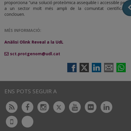
proporciona "una solució proteòmica assequible i accessible per
a un sector molt més ampli de la comunitat científica",
conclouen.
MÉS INFORMACIÓ:
Anàlisi Olink Reveal a la UdL
sct.protgenom@udl.cat
ENS POTS SEGUIR A
Twitter
Rss
Facebook
Instagram
Youtube
Flickr
Linked
Bluesky
UdL
App