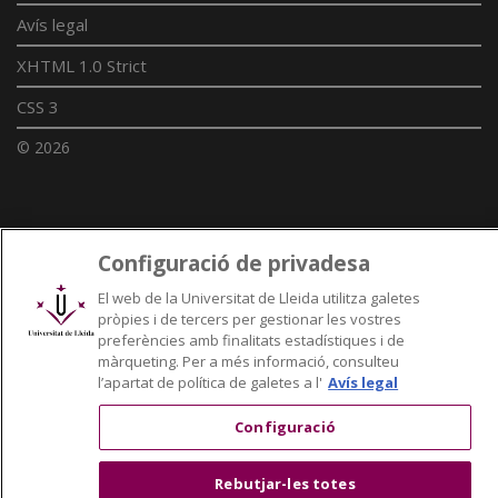
Avís legal
XHTML 1.0 Strict
CSS 3
© 2026
Enllaços UdL
Configuració de privadesa
Xarxes universitàries
El web de la Universitat de Lleida utilitza galetes
pròpies i de tercers per gestionar les vostres
preferències amb finalitats estadístiques i de
màrqueting. Per a més informació, consulteu
l’apartat de política de galetes a l'
Avís legal
Configuració
Rebutjar-les totes