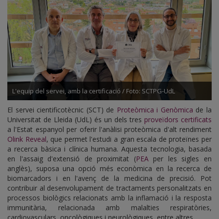
L'equip del servei, amb la certificació / Foto: SCTPG-UdL
El servei cientificotècnic (SCT) de
Proteòmica i Genòmica
de la
Universitat de Lleida (UdL) és un dels tres
proveïdors certificats
a l'Estat espanyol per oferir l'anàlisi proteòmica d'alt rendiment
Olink Reveal
, que permet l'estudi a gran escala de proteïnes per
a recerca bàsica i clínica humana. Aquesta tecnologia, basada
en l'assaig d'extensió de proximitat (
PEA
per les sigles en
anglès), suposa una opció més econòmica en la recerca de
biomarcadors i en l'avenç de la medicina de precisió. Pot
contribuir al desenvolupament de tractaments personalitzats en
processos biològics relacionats amb la inflamació i la resposta
immunitària, relacionada amb malalties respiratòries,
cardiovasculars, oncològiques i neurològiques, entre altres.