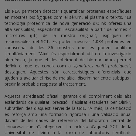
Els PEA permeten detectar i quantificar proteïnes específiques
en mostres biològiques com el sèrum, el plasma o teixits. "La
tecnologia proteòmica de nova generació d'Olink ofereix una
alta sensibilitat, especificitat i escalabilitat a partir de només 4
microlitres (µL) de la mostra original", expliquen els
responsables del SCT. Es poden mesurar 1.034 proteïnes en
cadascuna de les 86 mostres que es poden analitzar
simultàniament. "Això és especialment útil en la investigació
biomèdica, ja que el descobriment de biomarcadors permet
definir el que es coneix com a
signatures multi proteiques
",
destaquen. Aquestes són característiques diferencials que
ajuden a avaluar el risc de malaltia, discriminar entre subtipus i
predir la probable resposta al tractament.
Aquesta acreditació oficial "garanteix el compliment dels alts
estàndards de qualitat, precisió i fiabilitat establerts per Olink",
subratllen des d'aquest servei de la UdL. "A més, la certificació
es reforça amb una formació rigorosa i una validació anual
davant de les dades de referència del laboratori central de
l'empresa sueca", afegeixen. La inclusió d'aquest SCT de la
Universitat de Lleida a la xarxa de laboratoris certificats