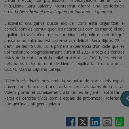
Lleida (FAVLL). La professora i investigadora de la UdL i
l'IRBLleida Sara Salvany Montserrat oferirà una conferència
titulada
Descobrint el cervell: quan tot funciona... i quan no
.
L'activitat divulgativa busca explicar com està organitzat el
cervell, com es comuniquen les neurones i com es manté el seu
equilibri. A través d'exemples quotidians, el públic descobrirà què
passa quan falla aquest sistema tan delicat. Serà dijous 28, a
partir de les 18.00h. És la primera experiència d'un cicle que es
vol "estendre progressivament durant el 2027 a tots els centres
cívics de la ciutat amb la col·laboració de la FAVLL, les entitats
dels barris i l'Ajuntament de Lleida", explica la directora de la
UCC+I, Marina Laplana Lafaja.
"
Ciència als Barris
neix amb la voluntat de sortir dels espais
universitaris habituals i acostar la recerca als barris de la ciutat.
Volem portar el coneixement allà on és la gent i aprofitar la
xarxa de centres cívics com a espais de proximitat i referència
comunitària", afegeix Laplana.