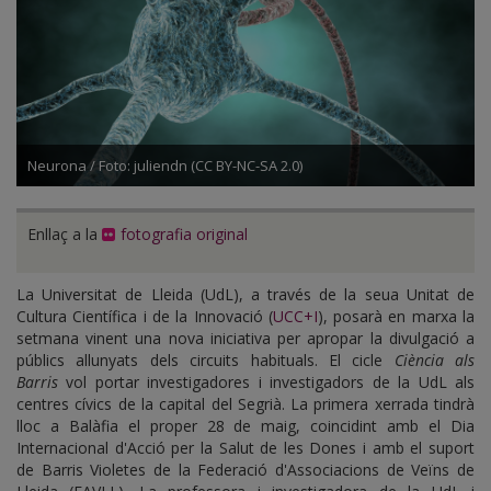
Neurona / Foto: juliendn (CC BY-NC-SA 2.0)
Enllaç a la
fotografia original
La Universitat de Lleida (UdL), a través de la seua Unitat de
Cultura Científica i de la Innovació (
UCC+I
), posarà en marxa la
setmana vinent una nova iniciativa per apropar la divulgació a
públics allunyats dels circuits habituals. El cicle
Ciència als
Barris
vol portar investigadores i investigadors de la UdL als
centres cívics de la capital del Segrià. La primera xerrada tindrà
lloc a Balàfia el proper 28 de maig, coincidint amb el Dia
Internacional d'Acció per la Salut de les Dones i amb el suport
de Barris Violetes de la Federació d'Associacions de Veïns de