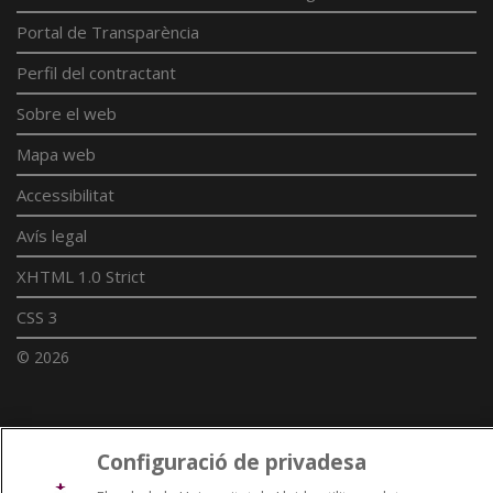
Portal de Transparència
Perfil del contractant
Sobre el web
Mapa web
Accessibilitat
Avís legal
XHTML 1.0 Strict
CSS 3
© 2026
Enllaços UdL
Configuració de privadesa
Xarxes universitàries