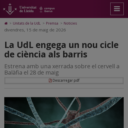
La
Anar
Anar
Anar
Cerca
Accessibilitat.
a
al
al
Universitat
UdL
la
contingut
Mapa
de
pàgina
principal
Web.
Lleida
engega
Icono
>
Unitats de la UdL
>
Premsa
>
Noticies
principal.
de
Universitat
de
divendres, 15 de maig de 2026
un
Universitat
la
de
Home
de
pàgina
Lleida
para
nou
La UdL engega un nou cicle
Lleida
ir
a
cicle
de ciència als barris
la
página
de
de
Estrena amb una xerrada sobre el cervell a
inicio
ciència
Balàfia el 28 de maig
als
Descarregar pdf
barris