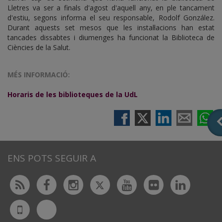
Lletres va ser a finals d'agost d'aquell any, en ple tancament
d'estiu, segons informa el seu responsable, Rodolf González.
Durant aquests set mesos que les instal·lacions han estat
tancades dissabtes i diumenges ha funcionat la Biblioteca de
Ciències de la Salut.
MÉS INFORMACIÓ:
Horaris de les biblioteques de la UdL
ENS POTS SEGUIR A
Twitter
Rss
Facebook
Instagram
Youtube
Flickr
Linked
Bluesky
UdL
App