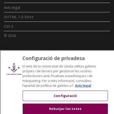
Avís legal
XHTML 1.0 Strict
CSS 3
© 2026
Enllaços UdL
Configuració de privadesa
Xarxes universitàries
El web de la Universitat de Lleida utilitza galetes
pròpies i de tercers per gestionar les vostres
preferències amb finalitats estadístiques i de
màrqueting. Per a més informació, consulteu
l’apartat de política de galetes a l'
Avís legal
Configuració
Rebutjar-les totes