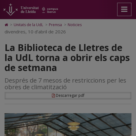
La
Anar
Anar
Anar
Cerca
Accessibilitat.
a
al
al
Universitat
Biblioteca
la
contingut
Mapa
de
pàgina
principal
Web.
Lleida
de
Icono
>
Unitats de la UdL
>
Premsa
>
Noticies
principal.
de
Universitat
de
divendres, 10 d’abril de 2026
Lletres
Universitat
la
de
Home
de
pàgina
Lleida
para
de
La Biblioteca de Lletres de
Lleida
ir
a
la
la UdL torna a obrir els caps
la
página
UdL
de setmana
de
inicio
torna
Després de 7 mesos de restriccions per les
a
obres de climatització
obrir
Descarregar pdf
els
caps
de
setmana