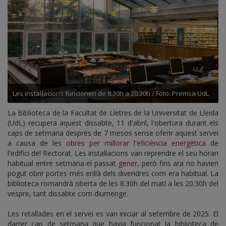
Les instal·lacions funcionen de 8.30h a 20.30h / Foto: Premsa UdL
La Biblioteca de la Facultat de Lletres de la Universitat de Lleida
(UdL) recupera aquest dissabte, 11 d'abril, l'obertura durant els
caps de setmana després de 7 mesos sense oferir aquest servei
a causa de les
obres per millorar l'eficiència energètica
de
l'edifici del Rectorat. Les instal·lacions van reprendre el seu horari
habitual entre setmana el passat
gener
, però fins ara no havien
pogut obrir portes més enllà dels divendres com era habitual. La
biblioteca romandrà oberta de les 8.30h del matí a les 20.30h del
vespre, tant dissabte com diumenge.
Les retallades en el servei es van iniciar al setembre de 2025. El
darrer cap de setmana que havia funcionat la biblioteca de