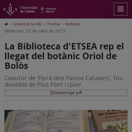
La
Anar
Anar
Anar
Cerca
Accessibilitat.
a
al
al
Universitat
Biblioteca
la
contingut
Mapa
de
pàgina
principal
Web.
Lleida
d'ETSEA
Icono
>
Unitats de la UdL
>
Premsa
>
Noticies
principal.
de
Universitat
de
dimecres, 22 de juliol de 2015
rep
Universitat
la
de
Home
de
pàgina
Lleida
para
el
La Biblioteca d'ETSEA rep el
Lleida
ir
a
llegat
llegat del botànic Oriol de
la
página
del
Bolòs
de
inicio
botànic
Coautor de 'Flora dels Països Catalans', fou
Oriol
deixeble de Pius Font i Quer
de
Descarregar pdf
Bolòs