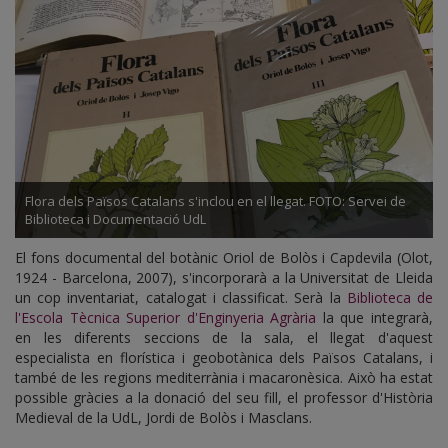
Flora dels Països Catalans s'inclou en el llegat. FOTO: Servei de
Biblioteca i Documentació UdL
El fons documental del botànic Oriol de Bolòs i Capdevila (Olot,
1924 - Barcelona, 2007), s'incorporarà a la Universitat de Lleida
un cop inventariat, catalogat i classificat. Serà la
Biblioteca de
l'Escola Tècnica Superior d'Enginyeria Agrària
la que integrarà,
en les diferents seccions de la sala, el llegat d'aquest
especialista en florística i geobotànica dels Països Catalans, i
també de les regions mediterrània i macaronèsica. Això ha estat
possible gràcies a la donació del seu fill, el professor d'Història
Medieval de la UdL, Jordi de Bolòs i Masclans.