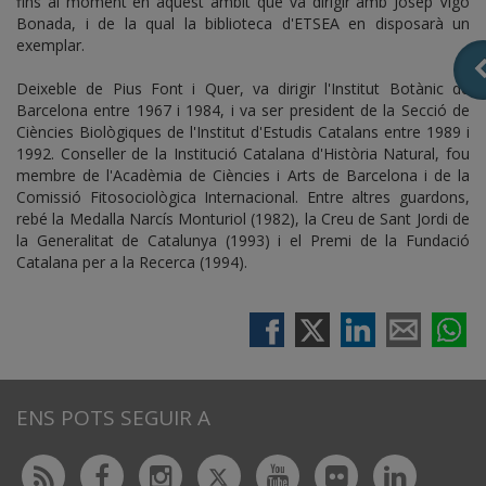
fins al moment en aquest àmbit que va dirigir amb Josep Vigo
Bonada, i de la qual la biblioteca d'ETSEA en disposarà un
exemplar.
Deixeble de Pius Font i Quer, va dirigir l'Institut Botànic de
Barcelona entre 1967 i 1984, i va ser president de la Secció de
Ciències Biològiques de l'Institut d'Estudis Catalans entre 1989 i
1992. Conseller de la Institució Catalana d'Història Natural, fou
membre de l'Acadèmia de Ciències i Arts de Barcelona i de la
Comissió Fitosociològica Internacional. Entre altres guardons,
rebé la Medalla Narcís Monturiol (1982), la Creu de Sant Jordi de
la Generalitat de Catalunya (1993) i el Premi de la Fundació
Catalana per a la Recerca (1994).
ENS POTS SEGUIR A
Twitter
Rss
Facebook
Instagram
Youtube
Flickr
Linked