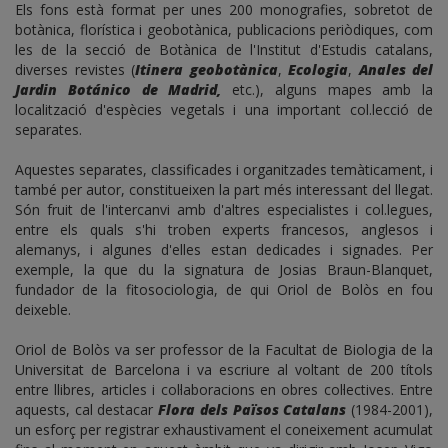
Els fons està format per unes 200 monografies, sobretot de
botànica, florística i geobotànica, publicacions periòdiques, com
les de la secció de Botànica de l'Institut d'Estudis catalans,
diverses revistes (
Itinera geobotànica
,
Ecologia
,
Anales del
Jardin Botánico de Madrid,
etc.), alguns mapes amb la
localització d'espècies vegetals i una important col.lecció de
separates.
Aquestes separates, classificades i organitzades temàticament, i
també per autor, constitueixen la part més interessant del llegat.
Són fruit de l'intercanvi amb d'altres especialistes i col.legues,
entre els quals s'hi troben experts francesos, anglesos i
alemanys, i algunes d'elles estan dedicades i signades. Per
exemple, la que du la signatura de Josias Braun-Blanquet,
fundador de la fitosociologia, de qui Oriol de Bolòs en fou
deixeble.
Oriol de Bolòs va ser professor de la Facultat de Biologia de la
Universitat de Barcelona i va escriure al voltant de 200 títols
entre llibres, articles i col·laboracions en obres col·lectives. Entre
aquests, cal destacar
Flora dels Països Catalans
(1984-2001),
un esforç per registrar exhaustivament el coneixement acumulat