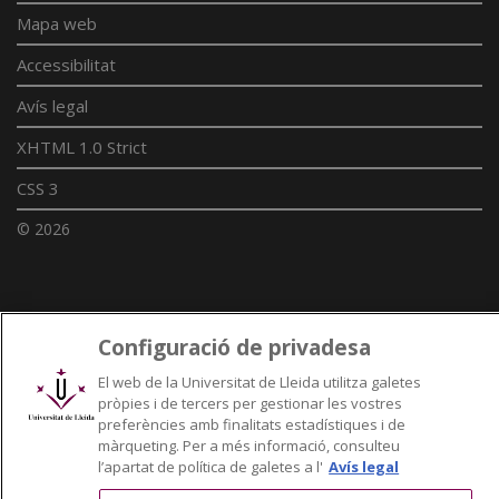
Mapa web
Accessibilitat
Avís legal
XHTML 1.0 Strict
CSS 3
© 2026
Enllaços UdL
Configuració de privadesa
Xarxes universitàries
El web de la Universitat de Lleida utilitza galetes
pròpies i de tercers per gestionar les vostres
preferències amb finalitats estadístiques i de
màrqueting. Per a més informació, consulteu
l’apartat de política de galetes a l'
Avís legal