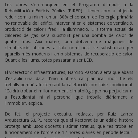
Les obres s'emmarquen en el Programa d'Impuls a la
Rehabilitació d'Edificis Públics (PIREP) i tenen com a objectiu
reduir com a mínim en un 30% el consum de l'energia primària
no renovable de l'edifici, intervenint en el sistemes de ventilació,
producció de calor i fred i la il·luminació. El sistema actual de
calderes de gas serà substituït per una bomba de calor de
quatre tubs. Així mateix, una dotzena de màquines de
climatització ubicades a l'ala nord oest se substituiran per
aparells més moderns i amb sistemes de recuperació de calor.
Quant a les llums, totes passaran a ser LED.
El vicerector d'Infraestructures, Narciso Pastor, alerta que abans
d'establir una data d'inici d'obres cal planificar molt bé els
treballs perquè afecten tant la calefacció com l'aire condicionat.
"Caldrà trobar el millor moment climatològic per no perjudicar ni
a l'estudiantat ni al personal que treballa diàriament a
l'immoble", explica.
De fet, el projecte executiu, redactat per Ruiz Larrea
Arquitectura S.L.P., recorda que el Rectorat és un edifici històric
protegit amb usos docents i administratius, que "es troba en
funcionament de l'ordre de 12 hores diàries en període lectiu".