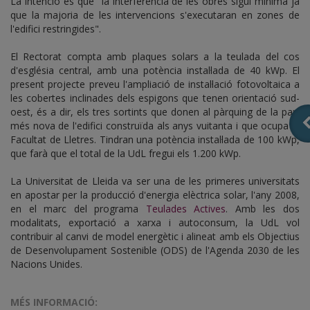
La intenció és que "la interferència de les obres sigui mínima ja
que la majoria de les intervencions s'executaran en zones de
l'edifici restringides".
El Rectorat compta amb plaques solars a la teulada del cos
d'església central, amb una potència instal·lada de 40 kWp. El
present projecte preveu l'ampliació de instal·lació fotovoltaica a
les cobertes inclinades dels espigons que tenen orientació sud-
oest, és a dir, els tres sortints que donen al pàrquing de la part
més nova de l'edifici construïda als anys vuitanta i que ocupa la
Facultat de Lletres. Tindran una potència instal·lada de 100 kWp,
que farà que el total de la UdL fregui els 1.200 kWp.
La Universitat de Lleida va ser una de les primeres universitats
en apostar per la producció d'energia elèctrica solar, l'any 2008,
en el marc del programa
Teulades Actives
. Amb les dos
modalitats, exportació a xarxa i autoconsum, la UdL vol
contribuir al canvi de model energètic i alineat amb els Objectius
de Desenvolupament Sostenible (ODS) de l'Agenda 2030 de les
Nacions Unides.
MÉS INFORMACIÓ: