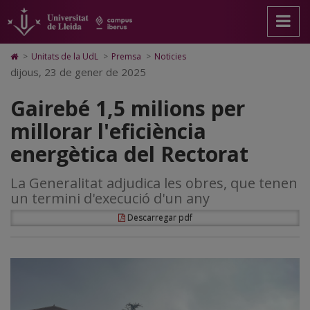
Gairebé
Anar
Anar
Anar
Cerca
Accessibilitat.
a
al
al
Universitat
1,5
la
contingut
Mapa
de
pàgina
principal
Web.
Lleida
milions
Icono
>
Unitats de la UdL
>
Premsa
>
Noticies
principal.
de
Universitat
de
dijous, 23 de gener de 2025
per
Universitat
la
de
Home
de
pàgina
Lleida
para
millorar
Gairebé 1,5 milions per
Lleida
ir
a
l'eficiència
millorar l'eficiència
la
página
energètica
energètica del Rectorat
de
inicio
del
La Generalitat adjudica les obres, que tenen
Rectorat
un termini d'execució d'un any
Descarregar pdf