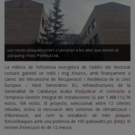
Les noves plaques solars s'ubicaran a les ales que donen al
pàrquing / Foto: Premsa UdL
La millora de l'eficiència energètica de l'edifici del Rectorat
costarà gairebé un milió i mig d'euros, amb finançament a
càrrec del Mecanisme de Recuperació i Resiliència de la Unió
Europea – Next Generation EU. Infraestructures de la
Generalitat de Catalunya acaba d'
adjudicar el contracte
a
l'empresa Gestión Integral de Instalaciones SL per 1.488.112,76
euros, IVA inclòs. El projecte, seleccionat entre 12 ofertes
rebudes, inclou la renovació dels sistemes de climatització i
d'il·luminació, així com la instal·lació de més plaques
fotovoltaiques amb una potència de 100 quilowatts pic (
kWp
). El
termini d'execució és de 12 mesos.