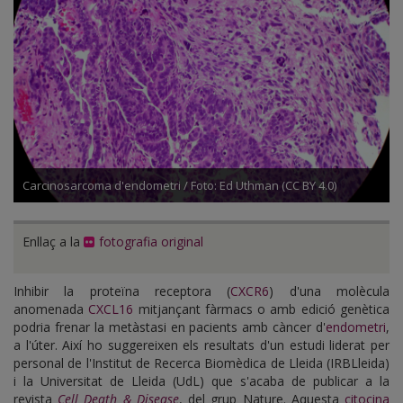
Carcinosarcoma d'endometri / Foto: Ed Uthman (CC BY 4.0)
Enllaç a la
fotografia original
Inhibir la proteïna receptora (
CXCR6
) d'una molècula
anomenada
CXCL16
mitjançant fàrmacs o amb edició genètica
podria frenar la metàstasi en pacients amb càncer d'
endometri
,
a l'úter. Així ho suggereixen els resultats d'un estudi liderat per
personal de l'Institut de Recerca Biomèdica de Lleida (IRBLleida)
i la Universitat de Lleida (UdL) que s'acaba de publicar a la
revista
Cell Death & Disease
, del grup Nature. Aquesta
citocina