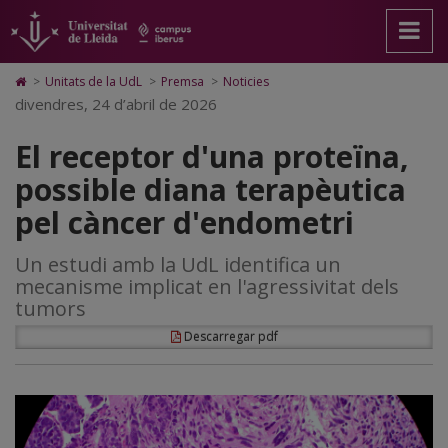
El
Anar
Anar
Anar
Cerca
Accessibilitat.
a
al
al
Universitat
receptor
la
contingut
Mapa
de
pàgina
principal
Web.
Lleida
d'una
Icono
>
Unitats de la UdL
>
Premsa
>
Noticies
principal.
de
Universitat
de
divendres, 24 d’abril de 2026
proteïna,
Universitat
la
de
Home
de
pàgina
Lleida
para
possible
El receptor d'una proteïna,
Lleida
ir
a
diana
possible diana terapèutica
la
página
terapèutica
pel càncer d'endometri
de
inicio
pel
Un estudi amb la UdL identifica un
càncer
mecanisme implicat en l'agressivitat dels
d'endometri
tumors
Descarregar pdf