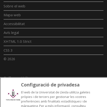
Sobre el web
Mapa web
Accessibilitat
Avís legal
XHTML 1.0 Strict
CSS 3
© 2026
Enllaços UdL
Configuració de privadesa
Xarxes universitàries
El web de la Universitat de Lleida utilitza galetes
pròpies i de tercers per gestionar les vostres
preferències amb finalitats estadístiques i de
màrqueting. Per a més informació, consulteu