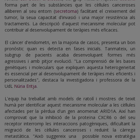
forma part de les substàncies que les cèl·lules canceroses
alliberen al seu entorn (
secretoma
) facilitant el creixement del
tumor, la seua capacitat d'invasió i una major resistència als
tractaments. La descripció d'aquest mecanisme molecular pot
contribuir al desenvolupament de teràpies més eficaces.
El càncer d'endometri, en la majoria de casos, presenta un bon
pronòstic quan es detecta en fases inicials. Tanmateix, un
subgrup de pacients acaba desenvolupant formes més
agressives i amb pitjor evolució. "La comprensió de les bases
genètiques i moleculars que expliquen aquesta heterogeneïtat
és essencial per al desenvolupament de teràpies més eficients i
personalitzades", destaca la investigadora i professora de la
UdL
Núria Eritja
.
L'equip ha treballat amb models de ratolí i mostres de teixit
humà per identificar aquest mecanisme molecular a les cèl·lules
afectades per la pèrdua d'un gen anomenat ARID1A. Així han
comprovat que la inhibició de la proteïna CXCR6 o del seu
receptor interromp les interaccions patogèniques, dificultant la
migració de les cèl·lules canceroses i reduint la càrrega
metastàtica. "Això suggereix una possible nova estratègia