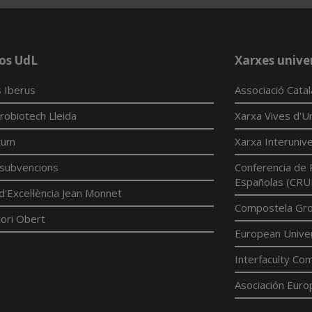
os UdL
Xarxes univer
 Iberus
Associació Cata
robiotech Lleida
Xarxa Vives d'Un
tum
Xarxa Interunive
í subvencions
Conferencia de 
Españolas (CRU
d'Excel·lència Jean Monnet
Compostela Grou
ori Obert
European Univer
Interfaculty Com
Asociación Euro