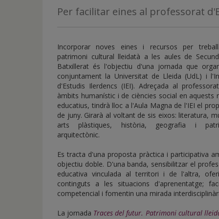
de
Per facilitar eines al professorat d'
inicio
Incorporar noves eines i recursos per treball
patrimoni cultural lleidatà a les aules de Secund
Batxillerat és l'objectiu d'una jornada que orga
conjuntament la Universitat de Lleida (UdL) i l'In
d'Estudis Ilerdencs (IEI). Adreçada al professora
àmbits humanístic i de ciències social en aquests n
educatius, tindrà lloc a l'Aula Magna de l'IEI el pro
de juny. Girarà al voltant de sis eixos: literatura, m
arts plàstiques, història, geografia i patr
arquitectònic.
Es tracta d'una proposta pràctica i participativa 
objectiu doble. D'una banda, sensibilitzar el profes
educativa vinculada al territori i de l'altra, o
continguts a les situacions d'aprenentatge; faci
competencial i fomentin una mirada interdisciplinàr
La jornada
Traces del futur. Patrimoni cultural lleida