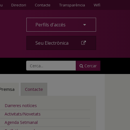
Contacte
eu
Directori
Contacte
Transparència
Wifi
Perfils d'accés
Seu Electrònica
Cercar
Premsa
Contacte
Darreres notícies
Activitats/Novetats
Agenda Setmanal