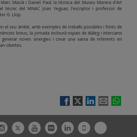
L Marc Macià i Daniel Paül; la tècnica del Museu Morera d'Art
l tècnic del MNAC Joan Yeguas; l'escriptor i professor de
ter G. Llop.
en el seu àmbit, amb exemples de treballs possibles i fonts de
ències breus, la jornada inclourà espais de diàleg i intercanvi
 generar noves sinergies i crear una xarxa de referents en
tan obertes.
Twitter
Bluesky
ebook
Instagram
Youtube
Flickr
Linkedin
UdL
App