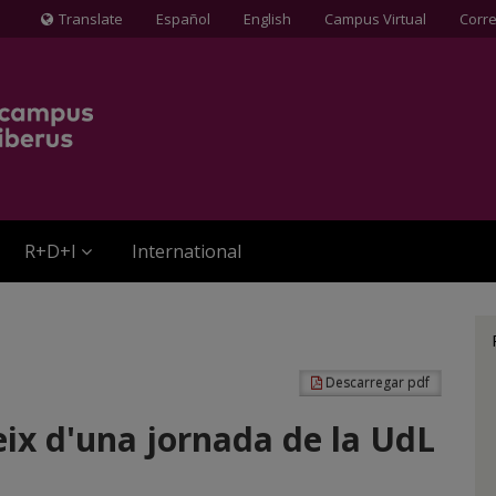
Translate
Español
English
Campus Virtual
Corr
Icona
de
Globus
terraqüi
R+D+I
International
Descarregar pdf
 eix d'una jornada de la UdL