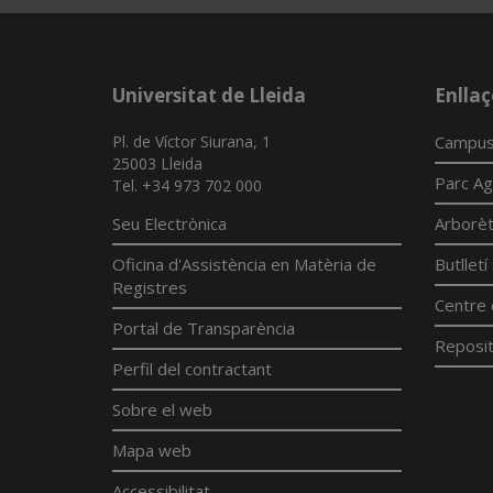
Universitat de Lleida
Enllaç
Pl. de Víctor Siurana, 1
Campus
25003 Lleida
Parc Ag
Tel. +34 973 702 000
Seu Electrònica
Arborè
Oficina d'Assistència en Matèria de
Butllet
Registres
Centre 
Portal de Transparència
Reposit
Perfil del contractant
Sobre el web
Mapa web
Accessibilitat