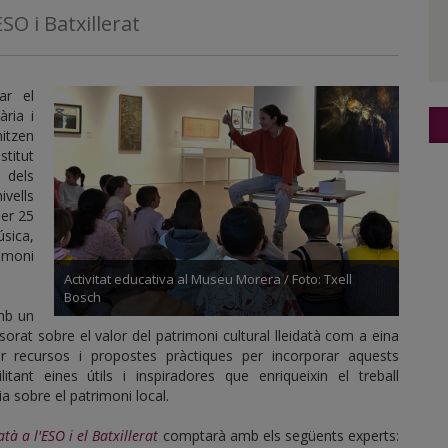
ESO i Batxillerat
ar el
ària i
nitzen
stitut
t dels
ivells
per 25
úsica,
imoni
Activitat educativa al Museu Morera / Foto: Txell
Bosch
amb un
sorat sobre el valor del patrimoni cultural lleidatà com a eina
ferir recursos i propostes pràctiques per incorporar aquests
litant eines útils i inspiradores que enriqueixin el treball
ia sobre el patrimoni local.
tà a l'ESO i el Batxillerat
comptarà amb els següents experts: