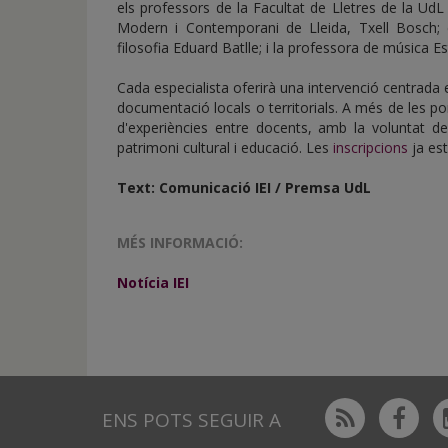
els professors de la Facultat de Lletres de la Ud
Modern i Contemporani de Lleida, Txell Bosch; e
filosofia Eduard Batlle; i la professora de música Es
Cada especialista oferirà una intervenció centrada 
documentació locals o territorials. A més de les pon
d'experiències entre docents, amb la voluntat de
patrimoni cultural i educació. Les
inscripcions
ja es
Text: Comunicació IEI / Premsa UdL
MÉS INFORMACIÓ:
Notícia IEI
Rss
Fac
ENS POTS SEGUIR A