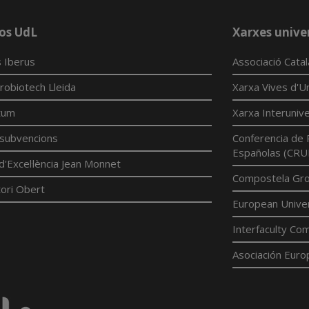
os UdL
Xarxes univer
 Iberus
Associació Cata
robiotech Lleida
Xarxa Vives d'Un
tum
Xarxa Interunive
í subvencions
Conferencia de 
Españolas (CRU
d'Excel·lència Jean Monnet
Compostela Grou
ori Obert
European Univer
Interfaculty Com
Asociación Euro