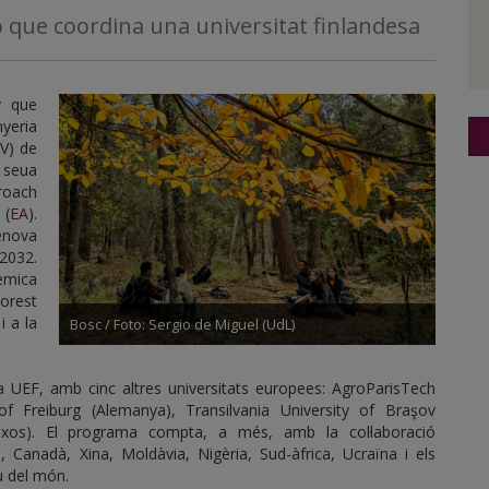
ó que coordina una universitat finlandesa
y
que
yeria
iV) de
 seua
roach
 (
EA
).
renova
 2032.
èmica
orest
 i a la
Bosc / Foto: Sergio de Miguel (UdL)
la UEF, amb cinc altres universitats europees: AgroParisTech
 of Freiburg (Alemanya), Transilvania University of Braşov
ixos). El programa compta, a més, amb la col·laboració
il, Canadà, Xina, Moldàvia, Nigèria, Sud-àfrica, Ucraïna i els
eu del món.