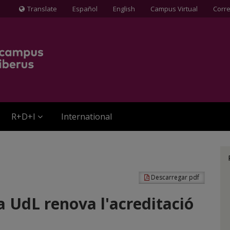
Translate
Español
English
Campus Virtual
Corr
Icona
de
Globus
terraqüi
R+D+I
International
Descarregar pdf
la UdL renova l'acreditació