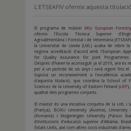
de
L'ETSEAFiV ofereix aquesta titulaci
inicio
El programa de màster
MSc European Forestr
ofereix l'Escola Tècnica Superior d'Engin
Agroalimentària i Forestal i de Veterinària (ETSEAF
la Universitat de Lleida (UdL) acaba de rebre la
segona acreditació d'acord amb l'European App
for Quality Assurance for Joint Programmes
Després d'haver-la aconseguit ja el
2019
, ara es 
per a un període de sis anys i serà vigent fins el
Suposa un reconeixement a l'excel·lència acad
d'aquesta titulació, que coordina la School of F
Sciences de la University of Eastern Finland (
UEF
),
qualitat dels programes conjunts.
El màster és una iniciativa conjunta de la UdL i 
(França), BOKU University (Àustria), University
(Romania) i Wageningen University (Països Ba
d'institucions d'educació superior d'Albània, Bras
Estats Units, així com altres socis industrials d'arr