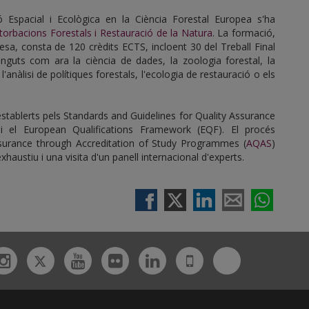
Espacial i Ecològica en la Ciència Forestal Europea s'ha
rbacions Forestals i Restauració de la Natura
. La formació,
esa, consta de 120 crèdits ECTS, incloent 30 del Treball Final
inguts com ara la ciència de dades, la zoologia forestal, la
anàlisi de polítiques forestals, l'ecologia de restauració o els
establerts pels Standards and Guidelines for Quality Assurance
i el European Qualifications Framework (EQF). El procés
Assurance through Accreditation of Study Programmes (
AQAS
)
austiu i una visita d'un panell internacional d'experts.
Twitter
Bluesky
ebook
Instagram
Youtube
Flickr
Linkedin
UdL
App