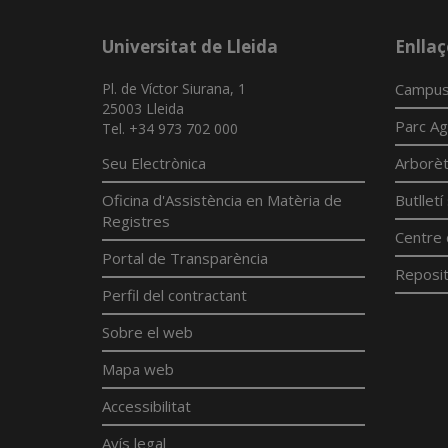
Universitat de Lleida
Enllaç
Pl. de Víctor Siurana, 1
Campus
25003 Lleida
Parc Ag
Tel. +34 973 702 000
Seu Electrònica
Arborè
Oficina d'Assistència en Matèria de
Butllet
Registres
Centre 
Portal de Transparència
Reposit
Perfil del contractant
Sobre el web
Mapa web
Accessibilitat
Avís legal