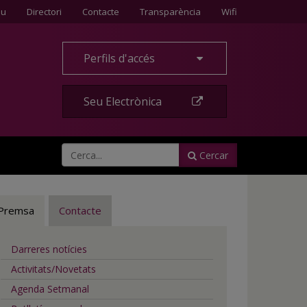
Contacte
eu
Directori
Contacte
Transparència
Wifi
Perfils d'accés
Seu Electrònica
Cercar
Premsa
Contacte
Darreres notícies
Activitats/Novetats
Agenda Setmanal