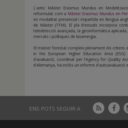
L'antic Màster Erasmus Mundus en Modelització 
reformulat com a
Màster Erasmus Mundus en Perto
en modalitat presencial i impartida en llengua angl
de Màster (TFM). El pla d'estudis incorpora cont
teledetecció avançada, la geoinformàtica aplicada, l'
mercats i polítiques de bioenergia.
El màster forestal compleix plenament els criteris 
in the European Higher Education Area (ESG) 
d'avaluació, coordinat per l'Agency for Quality 
d'Alemanya, ha inclòs un informe d'autoavaluació exh
Rss
Fac
ENS POTS SEGUIR A