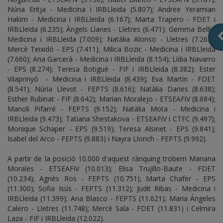
Núria Eritja - Medicina i IRBLleida (5.807); Andree Yeramian
Hakim - Medicina i IRBLleida (6.167); Marta Trapero - FDET i
IRBLleida (6.235); Àngels Llanes - Lletres (6.471); Gemma Bellí -
Medicina i IRBLleida (7.009); Natàlia Alonso - Lletres (7.262);
Mercè Teixidó - EPS (7.411); Milica Bozic - Medicina i IRBLleida
(7.660); Ana Garcerà - Medicina i IRBLleida (8.154); Lídia Navarro
- EPS (8.274); Teresa Botigué - FIF i IRBLleida (8.382); Ester
Vilaprinyó - Medicina i IRBLleida (8.439); Eva Martín - FDET
(8.541); Núria Llevot - FEPTS (8.616); Natàlia Daries (8.638);
Esther Rubinat - FIF (8.642); Marian Moralejo - ETSEAFiV (8.684);
Manoli Pifarré - FEPTS (9.152); Natàlia Mota - Medicina i
IRBLleida (9.473); Tatiana Shestakova - ETSEAFiV i CTFC (9.497);
Monique Schaper - EPS (9.519); Teresa Alsinet - EPS (9.841);
Isabel del Arco - FEPTS (9.883) i Nayra Llonch - FEPTS (9.992).
A partir de la posició 10.000 d'aquest rànquing trobem Mariana
Morales - ETSEAFiV (10.013); Elisa Trujillo-Baute - FDET
(10.234); Agnès Ros - FEPTS (10.751); Marta Chafer - EPS
(11.300); Sofia Isús - FEPTS (11.312); Judit Ribas - Medicina i
IRBLleida (11.399); Ana Blasco - FEPTS (11.621); Maria Ángeles
Calero - Lletres (11.748); Mercè Sala - FDET (11.831) i Celmira
Laza - FIF i IRBLleida (12.022).