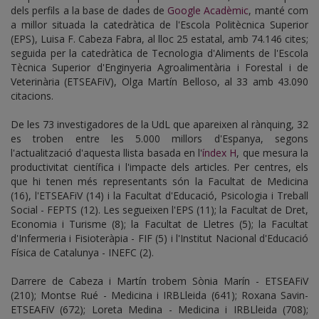
dels perfils a la base de dades de
Google Acadèmic
, manté com
a millor situada la catedràtica de l'Escola Politècnica Superior
(EPS), Luisa F. Cabeza Fabra, al lloc 25 estatal, amb 74.146 cites;
seguida per la catedràtica de Tecnologia d'Aliments de l'Escola
Tècnica Superior d'Enginyeria Agroalimentària i Forestal i de
Veterinària (ETSEAFiV), Olga Martín Belloso, al 33 amb 43.090
citacions.
De les 73 investigadores de la UdL que apareixen al rànquing, 32
es troben entre les 5.000 millors d'Espanya, segons
l'actualització d'aquesta llista basada en l'
índex H
, que mesura la
productivitat científica i l'impacte dels articles. Per centres, els
que hi tenen més representants són la Facultat de Medicina
(16), l'ETSEAFiV (14) i la Facultat d'Educació, Psicologia i Treball
Social - FEPTS (12). Les segueixen l'EPS (11); la Facultat de Dret,
Economia i Turisme (8); la Facultat de Lletres (5); la Facultat
d'Infermeria i Fisioteràpia - FIF (5) i l'Institut Nacional d'Educació
Física de Catalunya - INEFC (2).
Darrere de Cabeza i Martín trobem Sònia Marín - ETSEAFiV
(210); Montse Rué - Medicina i IRBLleida (641); Roxana Savin-
ETSEAFiV (672); Loreta Medina - Medicina i IRBLleida (708);