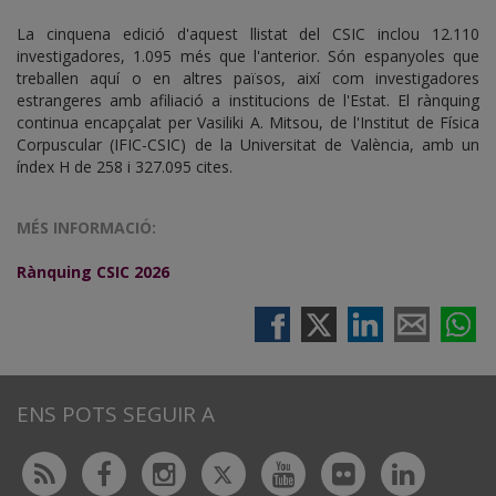
La cinquena edició d'aquest llistat del CSIC inclou 12.110
investigadores, 1.095 més que l'anterior. Són espanyoles que
treballen aquí o en altres països, així com investigadores
estrangeres amb afiliació a institucions de l'Estat. El rànquing
continua encapçalat per Vasiliki A. Mitsou, de l'Institut de Física
Corpuscular (IFIC-CSIC) de la Universitat de València, amb un
índex H de 258 i 327.095 cites.
MÉS INFORMACIÓ:
Rànquing CSIC 2026
ENS POTS SEGUIR A
Twitter
Rss
Facebook
Instagram
Youtube
Flickr
Linked