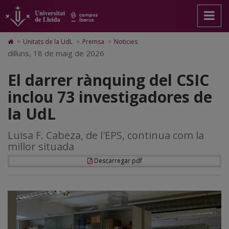
El
Anar
Anar
Anar
Cerca
Accessibilitat.
a
al
al
Universitat
darrer
la
contingut
Mapa
de
pàgina
principal
Web.
Lleida
rànquing
Icono
>
Unitats de la UdL
>
Premsa
>
Noticies
principal.
de
Universitat
de
dilluns, 18 de maig de 2026
del
Universitat
la
de
Home
de
pàgina
Lleida
para
CSIC
El darrer rànquing del CSIC
Lleida
ir
a
inclou
inclou 73 investigadores de
la
página
73
la UdL
de
inicio
investigadores
Luisa F. Cabeza, de l'EPS, continua com la
de
millor situada
la
Descarregar pdf
UdL