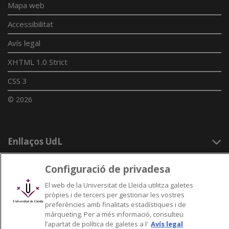
Mapa web
Accessibilitat
Avís legal
XHTML 1.0 Strict
CSS 3
© 2026
Enllaços UdL
Xarxes universitàries
Configuració de privadesa
El web de la Universitat de Lleida utilitza galetes
pròpies i de tercers per gestionar les vostres
preferències amb finalitats estadístiques i de
màrqueting. Per a més informació, consulteu
l’apartat de política de galetes a l'
Avís legal