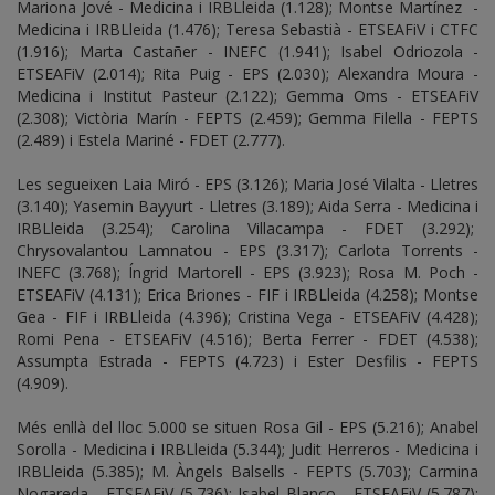
Mariona Jové - Medicina i IRBLleida (1.128); Montse Martínez -
Medicina i IRBLleida (1.476); Teresa Sebastià - ETSEAFiV i CTFC
(1.916); Marta Castañer - INEFC (1.941); Isabel Odriozola -
ETSEAFiV (2.014); Rita Puig - EPS (2.030); Alexandra Moura -
Medicina i Institut Pasteur (2.122); Gemma Oms - ETSEAFiV
(2.308); Victòria Marín - FEPTS (2.459); Gemma Filella - FEPTS
(2.489) i Estela Mariné - FDET (2.777).
Les segueixen Laia Miró - EPS (3.126); Maria José Vilalta - Lletres
(3.140); Yasemin Bayyurt - Lletres (3.189); Aida Serra - Medicina i
IRBLleida (3.254); Carolina Villacampa - FDET (3.292);
Chrysovalantou Lamnatou - EPS (3.317); Carlota Torrents -
INEFC (3.768); Íngrid Martorell - EPS (3.923); Rosa M. Poch -
ETSEAFiV (4.131); Erica Briones - FIF i IRBLleida (4.258); Montse
Gea - FIF i IRBLleida (4.396); Cristina Vega - ETSEAFiV (4.428);
Romi Pena - ETSEAFiV (4.516); Berta Ferrer - FDET (4.538);
Assumpta Estrada - FEPTS (4.723) i Ester Desfilis - FEPTS
(4.909).
Més enllà del lloc 5.000 se situen Rosa Gil - EPS (5.216); Anabel
Sorolla - Medicina i IRBLleida (5.344); Judit Herreros - Medicina i
IRBLleida (5.385); M. Àngels Balsells - FEPTS (5.703); Carmina
Nogareda - ETSEAFiV (5.736); Isabel Blanco - ETSEAFiV (5.787);