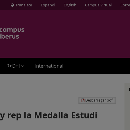
Translate
Español
English
Campus Virtual
Corr
Icona
de
Globus
terraqüi
R+D+I
International
Descarregar pdf
y rep la Medalla Estudi