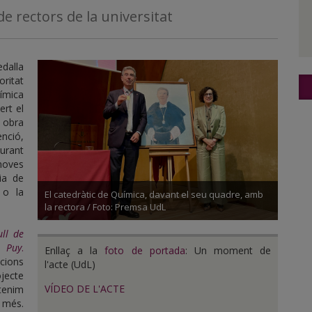
de rectors de la universitat
edalla
oritat
ímica
ert el
, obra
enció,
durant
 noves
ia de
 o la
El catedràtic de Química, davant el seu quadre, amb
la rectora / Foto: Premsa UdL
ull de
e Puy
.
Enllaç a la
foto de portada
: Un moment de
acions
l'acte (UdL)
jecte
VÍDEO DE L'ACTE
tenim
a més.