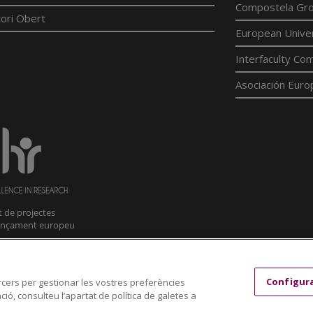
Compostela Grou
ori Obert
European Univer
Interfaculty Com
Asociación Euro
Configur
tercers per gestionar les vostres preferències
ió, consulteu l’apartat de política de galetes a