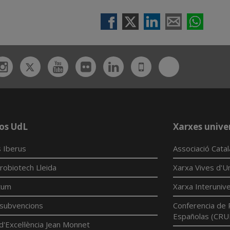
Twitter
Bluesky
ebook
Instagram
Youtube
Flickr
Linkedin
UdL
App
os UdL
Xarxes univer
 Iberus
Associació Cata
robiotech Lleida
Xarxa Vives d'Un
tum
Xarxa Interunive
í subvencions
Conferencia de 
Españolas (CRU
d'Excel·lència Jean Monnet