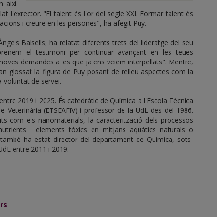
 així
lat l'exrector. "El talent és l'or del segle XXI. Formar talent és
acions i creure en les persones", ha afegit Puy.
ngels Balsells, ha relatat diferents trets del lideratge del seu
prenem el testimoni per continuar avançant en les teues
 noves demandes a les que ja ens veiem interpel·lats". Mentre,
han glossat la figura de Puy posant de relleu aspectes com la
 voluntat de servei.
 entre 2019 i 2025. És catedràtic de Química a l'Escola Tècnica
 de Veterinària (ETSEAFiV) i professor de la UdL des del 1986.
its com els nanomaterials, la caracterització dels processos
e nutrients i elements tòxics en mitjans aquàtics naturals o
uy també ha estat director del departament de Química, sots-
 UdL entre 2011 i 2019.
ors