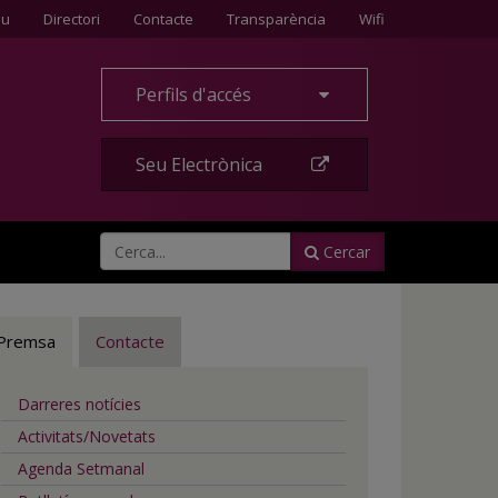
Contacte
eu
Directori
Contacte
Transparència
Wifi
Perfils d'accés
Seu Electrònica
Cercar
Premsa
Contacte
Darreres notícies
Activitats/Novetats
Agenda Setmanal