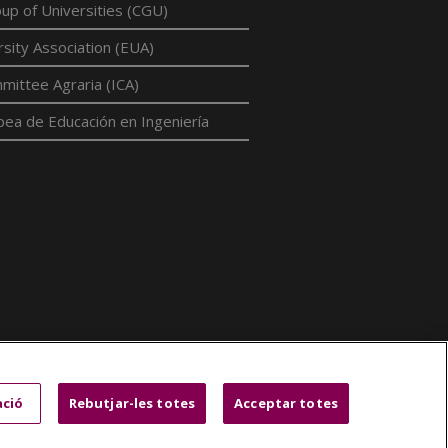
p of Universities (CGU)
sity Association (EUA)
mittee Agraria (ICA)
pea de Educación en Ingeniería
ació
Rebutjar-les totes
Acceptar totes