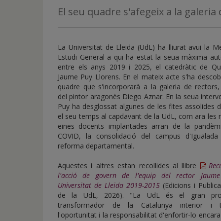
de
El seu quadre s'afegeix a la galeria 
inicio
La Universitat de Lleida (UdL) ha lliurat avui la M
Estudi General a qui ha estat la seua màxima aut
entre els anys 2019 i 2025, el catedràtic de Qu
Jaume Puy Llorens. En el mateix acte s'ha descob
quadre que s'incorporarà a la galeria de rectors
del pintor aragonès Diego Aznar. En la seua interv
Puy ha desglossat algunes de les fites assolides 
el seu temps al capdavant de la UdL, com ara les
eines docents implantades arran de la pandèm
COVID, la consolidació del campus d'Igualada
reforma departamental.
Aquestes i altres estan recollides al llibre
Rec
l'acció de govern de l'equip del rector Jaum
Universitat de Lleida 2019-2015
(Edicions i Public
de la UdL, 2026). "La UdL és el gran pro
transformador de la Catalunya interior i 
l'oportunitat i la responsabilitat d'enfortir-lo encar