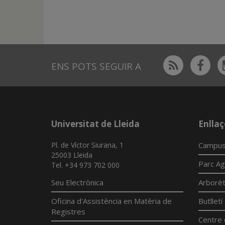
Rss
Fac
ENS POTS SEGUIR A
Universitat de Lleida
Enllaç
Pl. de Víctor Siurana, 1
Campus
25003 Lleida
Parc Ag
Tel. +34 973 702 000
Seu Electrònica
Arborè
Oficina d'Assistència en Matèria de
Butllet
Registres
Centre 