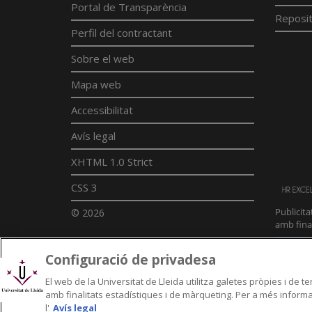
Portal de Transparència
Reposit
Perfil del contractant
Sobre el web
Mapa web
Accessibilitat
Avís legal
XHTML 1.0 Strict
CSS 3
© 2026
Configuració de privadesa
El web de la Universitat de Lleida utilitza galetes pròpies i de 
amb finalitats estadístiques i de màrqueting. Per a més informac
l'
Avís legal