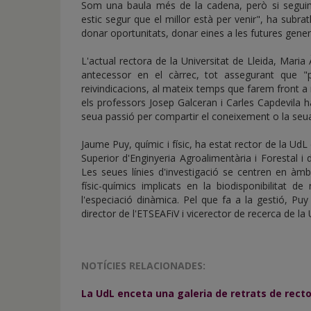
Som una baula més de la cadena, però si seguim
estic segur que el millor està per venir", ha subratl
donar oportunitats, donar eines a les futures gener
L'actual rectora de la Universitat de Lleida, Maria À
antecessor en el càrrec, tot assegurant que "
reivindicacions, al mateix temps que farem front a
els professors Josep Galceran i Carles Capdevila 
seua passió per compartir el coneixement o la seua
Jaume Puy, químic i físic, ha estat rector de la UdL
Superior d'Enginyeria Agroalimentària i Forestal i
Les seues línies d'investigació se centren en àmb
físic-químics implicats en la biodisponibilitat d
l'especiació dinàmica. Pel que fa a la gestió, P
director de l'ETSEAFiV i vicerector de recerca de la
NOTÍCIES RELACIONADES:
La UdL enceta una galeria de retrats de rect