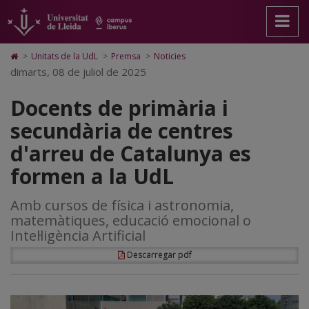
Docents
Anar
Anar
Anar
Cerca
Accessibilitat.
a
al
al
Universitat
de
la
contingut
Mapa
de
pàgina
principal
Web.
Lleida
primària
Icono
>
Unitats de la UdL
>
Premsa
>
Noticies
principal.
de
Universitat
de
dimarts, 08 de juliol de 2025
i
Universitat
la
de
Home
de
pàgina
Lleida
para
secundària
Docents de primària i
Lleida
ir
a
de
secundària de centres
la
página
centres
d'arreu de Catalunya es
de
inicio
d'arreu
formen a la UdL
de
Amb cursos de física i astronomia,
Catalunya
matemàtiques, educació emocional o
es
Intel·ligència Artificial
formen
Descarregar pdf
a
la