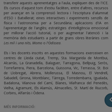
transferir aquests aprenentatges a l'aula, expliquen des de l'ICE.
Els cursos d'aquest torn d'estiu faciliten, entre d'altres, recursos
per avançar en la comprensió lectora i l'escriptura d'alumnat
d'ESO i Batxillerat; eines interactives i experiments senzills de
física i l'astronomia per a Secundària; aplicacions d'IA en
l'aprenentatge de l'anglès; estratègies d'intel·ligència emocional
per millorar l'acció tutorial, o per augmentar l'atenció i la
memòria dels estudiants a partir de grans obres literàries com
Les mil i una nits, Momo
o
l'Odissea
.
Els i les docents inscrits en aquestes formacions exerceixen en
centres de Lleida ciutat, Tremp, Sta. Margarida de Montbui,
Alcarràs, La Granadella, Balaguer, Tarragona, Bellpuig, Seròs,
Torrefarrera, Piera, Barcelona, Guissona, Vic, Terrassa, St. Boi
de Llobregat, Abrera, Mollerussa, El Masnou, El Vendrell,
Sabadell, Girona, Montblanc, Tàrrega, Torredembarra, Igualada,
Badalona, Vilanova del Camí, Blanes, Vilafranca del Penedès,
Vielha, Agramunt, Els Alamús, Almacelles, St. Martí de Riucorb,
Corbins, Alfarràs i Òdena.
MÉS INFORMACIÓ: