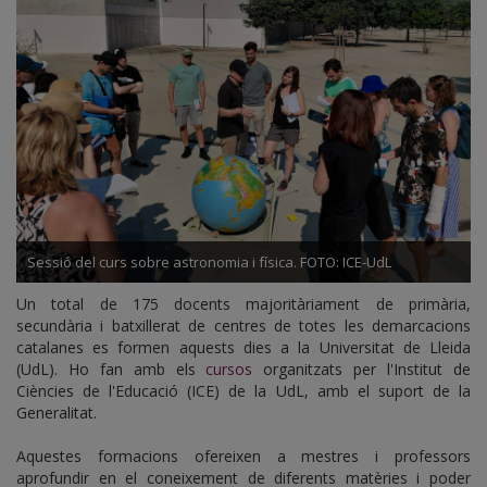
UdL
Sessió del curs sobre astronomia i física. FOTO: ICE-UdL
Un total de 175 docents majoritàriament de primària,
secundària i batxillerat de centres de totes les demarcacions
catalanes es formen aquests dies a la Universitat de Lleida
(UdL). Ho fan amb els
cursos
organitzats per l'Institut de
Ciències de l'Educació (ICE) de la UdL, amb el suport de la
Generalitat.
Aquestes formacions ofereixen a mestres i professors
aprofundir en el coneixement de diferents matèries i poder