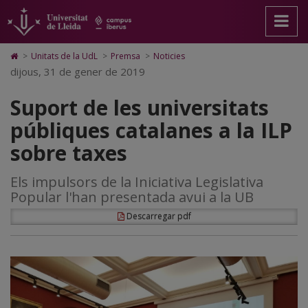
Suport
Anar
Anar
Anar
Cerca
Accessibilitat.
a
al
al
Universitat
de
la
contingut
Mapa
de
pàgina
principal
Web.
Lleida
les
Icono
>
Unitats de la UdL
>
Premsa
>
Noticies
principal.
de
Universitat
de
dijous, 31 de gener de 2019
universitats
Universitat
la
de
Home
de
pàgina
Lleida
para
públiques
Suport de les universitats
Lleida
ir
a
catalanes
públiques catalanes a la ILP
la
página
a
sobre taxes
de
inicio
la
Els impulsors de la Iniciativa Legislativa
ILP
Popular l'han presentada avui a la UB
sobre
Descarregar pdf
taxes