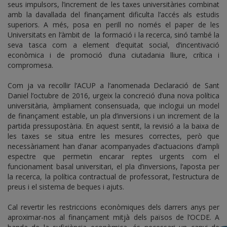
seus impulsors, l’increment de les taxes universitàries combinat
amb la davallada del finançament dificulta l’accés als estudis
superiors. A més, posa en perill no només el paper de les
Universitats en l’àmbit de la formació i la recerca, sinó també la
seva tasca com a element d’equitat social, d’incentivació
econòmica i de promoció d’una ciutadania lliure, crítica i
compromesa.
Com ja va recollir l’ACUP a l’anomenada Declaració de Sant
Daniel l’octubre de 2016, urgeix la concreció d’una nova política
universitària, àmpliament consensuada, que inclogui un model
de finançament estable, un pla d’inversions i un increment de la
partida pressupostària. En aquest sentit, la revisió a la baixa de
les taxes se situa entre les mesures correctes, però que
necessàriament han d’anar acompanyades d’actuacions d’ampli
espectre que permetin encarar reptes urgents com el
funcionament basal universitari, el pla d’inversions, l’aposta per
la recerca, la política contractual de professorat, l’estructura de
preus i el sistema de beques i ajuts.
Cal revertir les restriccions econòmiques dels darrers anys per
aproximar-nos al finançament mitjà dels països de l’OCDE. A