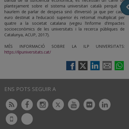
banda de la suficiència econòmica, és necessari un canvi de
plantejament sobre el sistema universitari català perquè no
hauríem de parlar de despesa sinó d’inversió ja que per cada
euro destinat a l’educació superior és retornat multiplicat per
quatre a la societat catalana (vegeu l’informe d’Impactes
socioeconòmics de les universitats i la recerca públiques de
Catalunya, ACUP, 2017).
MÉS INFORMACIÓ SOBRE LA ILP UNIVERSITATS:
https://ilpuniversitats.cat/
ENS POTS SEGUIR A
Twitter
Rss
Facebook
Instagram
Youtube
Flickr
Linked
Bluesky
UdL
App