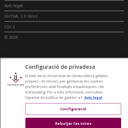
Avís legal
XHTML 1.0 Strict
CSS 3
© 2026
Enllaços UdL
Configuració de privadesa
Xarxes universitàries
El web de la Universitat de Lleida utilitza galetes
pròpies i de tercers per gestionar les vostres
preferències amb finalitats estadístiques i de
màrqueting. Per a més informació, consulteu
l’apartat de política de galetes a l'
Avís legal
Configuració
Rebutjar-les totes