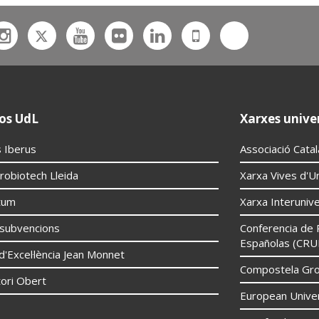
Twitter
Bluesky
ebook
Instagram
Youtube
Flickr
Linkedin
UdL
App
os UdL
Xarxes univer
 Iberus
Associació Cata
robiotech Lleida
Xarxa Vives d'Un
tum
Xarxa Interunive
í subvencions
Conferencia de 
Españolas (CRU
d'Excel·lència Jean Monnet
Compostela Grou
ori Obert
European Univer