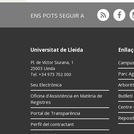
de
inicio
Rss
Fac
ENS POTS SEGUIR A
Universitat de Lleida
Enllaç
Pl. de Víctor Siurana, 1
Campus
25003 Lleida
Parc Ag
Tel. +34 973 702 000
Seu Electrònica
Arborè
Oficina d'Assistència en Matèria de
Butllet
Registres
Centre 
Portal de Transparència
Reposit
Perfil del contractant