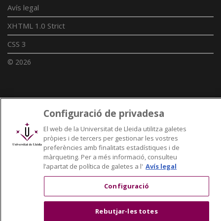
Avís legal
XHTML 1.0 Strict
CSS 3
© 2026
Enllaços UdL
Configuració de privadesa
Xarxes universitàries
El web de la Universitat de Lleida utilitza galetes
pròpies i de tercers per gestionar les vostres
preferències amb finalitats estadístiques i de
màrqueting. Per a més informació, consulteu
l’apartat de política de galetes a l'
Avís legal
Configuració
Rebutjar-les totes