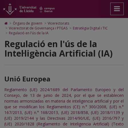
Regulació
Anar
Anar
Anar
Cerca
Accessibilitat.
a
al
al
Universitat
en
la
contingut
Mapa
de
pàgina
principal
Web.
Lleida
l'ús
Icono
>
Òrgans de govern
>
Vicerectorats
principal.
de
Universitat
de
>
Vicerectorat de Governança i PTGAS
>
Estratègia Digital i TIC
de
Universitat
la
de
Home
>
Regulació en l'ús de la IA
de
pàgina
Lleida
para
la
Regulació en l'ús de la
Lleida
ir
a
IA
Intel·ligència Artificial (IA)
la
página
de
inicio
Unió Europea
Reglamento (UE) 2024/1689 del Parlamento Europeo y del
Consejo, de 13 de junio de 2024, por el que se establecen
normas armonizadas en materia de inteligencia artificial y por el
que se modifican los Reglamentos (CE) n.° 300/2008, (UE) n.°
167/2013, (UE) n.° 168/2013, (UE) 2018/858, (UE) 2018/1139 y
(UE) 2019/2144 y las Directivas 2014/90/UE, (UE) 2016/797 y
(UE) 2020/1828 (Reglamento de Inteligencia Artificial) (Texto