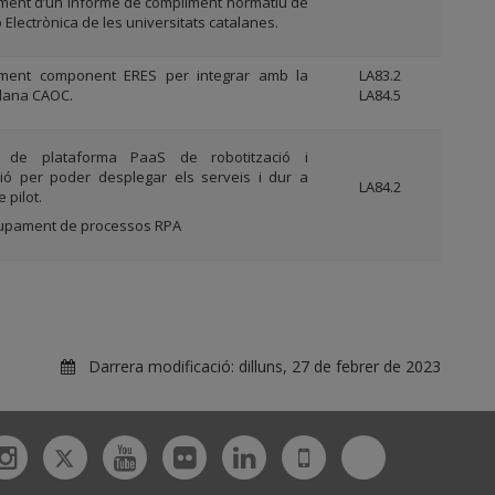
ent d’un informe de compliment normatiu de
ó Electrònica de les universitats catalanes.
ment component ERES per integrar amb la
LA83.2
adana CAOC.
LA84.5
ó de plataforma PaaS de robotització i
ció per poder desplegar els serveis i dur a
LA84.2
 pilot.
upament de processos RPA
Darrera modificació:
dilluns, 27 de febrer de 2023
Twitter
Bluesky
ebook
Instagram
Youtube
Flickr
Linkedin
UdL
App