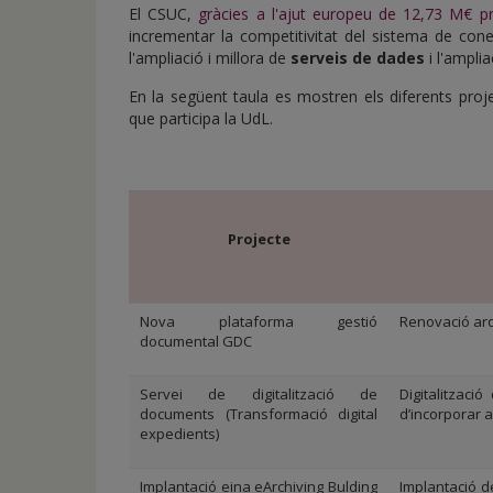
de
El CSUC,
gràcies a l'ajut europeu de 12,73 M€ 
inicio
incrementar la competitivitat del sistema de con
l'ampliació i millora de
serveis de dades
i l'amplia
En la següent taula es mostren els diferents projec
que participa la UdL.
Projecte
Nova plataforma gestió
Renovació ar
documental GDC
Servei de digitalització de
Digitalitzac
documents (Transformació digital
d’incorporar a
expedients)
Implantació eina eArchiving Bulding
Implantació de