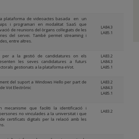
na plataforma de videoactes basada en un
quips i programari en modalitat SaaS que
LA84.3
vació de reunions del òrgans col·legiats de les
LA85.1
àries del servei. També permet streaming i
des, entre altres.
a per a la gestió de candidatures on els
LA83.2
resenten les seves candidatures a futurs
LA84.3
ctorals gestionats a la plataforma eVot.
LA85.1
ent del suport a Windows Hello per part de
LA83.2
de Vot Electrònic
LA84.3
LA85.1
n mecanisme que faciliti la identificació i
LA83.2
persones no vinculades a la universitat i que
e certificats digitals per la relació amb les
ns.