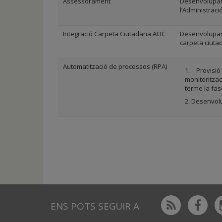
Assessorament
Desenvolupam
l’Administraci
Integració Carpeta Ciutadana AOC
Desenvolupa
carpeta ciut
Automatització de processos (RPA)
Provisi
monitoritza
terme la fase
Desenvol
Rss
Fac
ENS POTS SEGUIR A