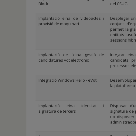
Block
del CSUC.
Implantació eina de videoactes i
Desplegar u
provisió de maquinari
conjunt d'e
permeti la gra
entitats usu
sessions híbri
Implantació de l’eina gestió de
Integrar ein
candidatures vot electrònic
candidats p
processos ele
Integració Windows Hello - eVot
Desenvolupam
la plataforma 
Implantació eina identitat i
Disposar d’u
signatura de tercers
signatura de 
no disposen d
administracio