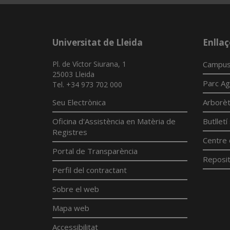
Universitat de Lleida
Enllaç
Pl. de Víctor Siurana, 1
Campus
25003 Lleida
Parc Ag
Tel. +34 973 702 000
Seu Electrònica
Arborè
Oficina d'Assistència en Matèria de
Butllet
Registres
Centre 
Portal de Transparència
Reposit
Perfil del contractant
Sobre el web
Mapa web
Accessibilitat