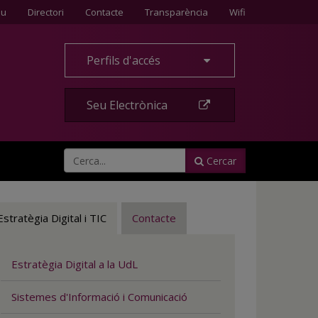
Contacte
eu
Directori
Contacte
Transparència
Wifi
Perfils d'accés
Seu Electrònica
Cercar
Estratègia Digital i TIC
Contacte
Estratègia Digital a la UdL
Sistemes d'Informació i Comunicació