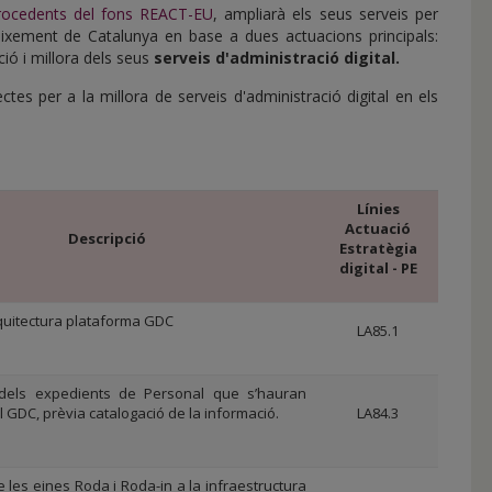
procedents del fons REACT-EU
, ampliarà els seus serveis per
eixement de Catalunya en base a dues actuacions principals:
ció i millora dels seus
serveis d'administració digital.
tes per a la millora de serveis d'administració digital en els
Línies
Actuació
Descripció
Estratègia
digital - PE
quitectura plataforma GDC
LA85.1
ió dels expedients de Personal que s’hauran
l GDC, prèvia catalogació de la informació.
LA84.3
 les eines Roda i Roda-in a la infraestructura