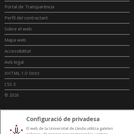
Portal de Transparència
Perfil del contractant
Sobre el web
Mapa web
Accessibilitat
Avís legal
XHTML 1.0 Strict
CSS 3
© 2026
Configuració de privadesa
Enllaços UdL
El web de la Universitat de Lleida utilitza galetes
Xarxes universitàries