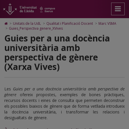
Guies_Perspectiva
Anar
Anar
Anar
Cerca
Accessibilitat.
a
al
al
Universitat
genere_XVives
la
contingut
Mapa
de
pàgina
principal
Web.
Lleida
Icono
>
Unitats de la UdL
>
Qualitat i Planificació Docent
>
Marc VSMA
principal.
de
Universitat
de
>
Guies_Perspectiva genere_XVives
Universitat
la
de
Home
Guies per a una docència
de
pàgina
Lleida
para
Lleida
ir
universitària amb
a
la
perspectiva de gènere
página
de
(Xarxa Vives)
inicio
Les
Guies per a una docència universitària amb perspectiva de
gènere
ofereix propostes, exemples de bones pràctiques,
recursos docents i eines de consulta que permeten deconstruir
els possibles biaixos de gènere que de forma vetllada introdueix
la docència universitària, i transformar les relacions i
desigualtats de gènere.