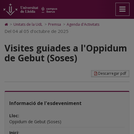
Visites
Anar
Anar
Anar
Cerca
Accessibilitat.
a
al
al
Universitat
guiades
la
contingut
Mapa
de
pàgina
principal
Web.
Lleida
a
Icono
>
Unitats de la UdL
>
Premsa
>
Agenda d'Activitats
principal.
de
Universitat
de
Del 04 al 05 d’octubre de 2025
l'Oppidum
Universitat
la
de
Home
de
pàgina
Lleida
para
de
Lleida
Visites guiades a l'Oppidum
ir
a
Gebut
de Gebut (Soses)
la
página
(Soses)
de
inicio
Descarregar pdf
Informació de l'esdeveniment
Lloc:
Oppidum de Gebut (Soses)
Inici: