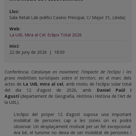
mobilitats
Lloc:
turístiques
Sala Retail Lab (edifici Casino Principal, C/ Major 31, Lleida)
sobre
Web:
La UdL Mira al Cel: Eclipsi Total 2026
el
territori
Inici:
22 de juny de 2026
|
18:00
Conferència:
Catalunya en moviment: l’impacte de l’eclipsi i les
grans mobilitats turístiques sobre el territori
, en el marc dels
actes de
La UdL mira al cel
, amb motiu de l'eclipsi solar total
del dia 12 d'agost de 2026, amb
Daniel Paül i
Agustí
(departament de Geografia, Història i Història de l'Art de
la UdL).
L’eclipsi del proper 12 d’agost suposa una important
mobilitat de persones cap a les zones on es podrà
observar. Un desplaçament motivat per un fet excepcional.
Ara bé, el turisme no deixa de ser mobilitat de persones i