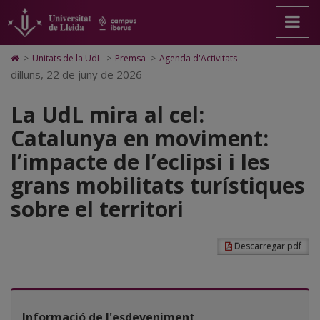
La
Anar
Anar
Anar
Cerca
Accessibilitat.
a
al
al
Universitat
UdL
la
contingut
Mapa
de
pàgina
principal
Web.
Lleida
mira
Icono
>
Unitats de la UdL
>
Premsa
>
Agenda d'Activitats
principal.
de
Universitat
de
dilluns, 22 de juny de 2026
al
Universitat
la
de
Home
de
pàgina
Lleida
para
cel:
Lleida
La UdL mira al cel:
ir
a
Catalunya
Catalunya en moviment:
la
página
en
l’impacte de l’eclipsi i les
de
inicio
moviment:
grans mobilitats turístiques
l’impacte
sobre el territori
de
l’eclipsi
Descarregar pdf
i
les
grans
Informació de l'esdeveniment