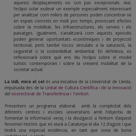
aquests desplaçaments no son pas excepcionals. Així,
l’eclipsi solar esdevé un exemple especialment interessant
per analitzar com milers de persones poden concentrar-se
en espais concrets en molt poc temps, provocant efectes
sobre la mobilitat, les infraestructures, els serveis i els
paisatges. Igualment, s’analitzarà com aquests episodis
poden generar oportunitats econòmiques i de projecció
territorial, però també riscos vinculats a la saturació, la
seguretat o la sostenibilitat ambiental. En definitiva, es
reflexionarà sobre què ens diu l’eclipsi sobre el model
turístic contemporani i sobre la creixent mobilitat de la
societat actual.
La UdL mira el cel
és una iniciativa de la Universitat de Lleida,
impulsada des de la
Unitat de Cultura Científica i de la Innovació
del
vicerectorat de Transferència i Territori
.
Presentem un programa elaborat amb la complicitat dels
diferents centres i escoles universitaris amb l’objectiu de
fomentar la informació veraç i la divulgació a l’entorn d’aquest
fenomen històric que es viurà a Catalunya el dia 12 d’agost i que
tindrà una especial incidència, en tant que zona de bona