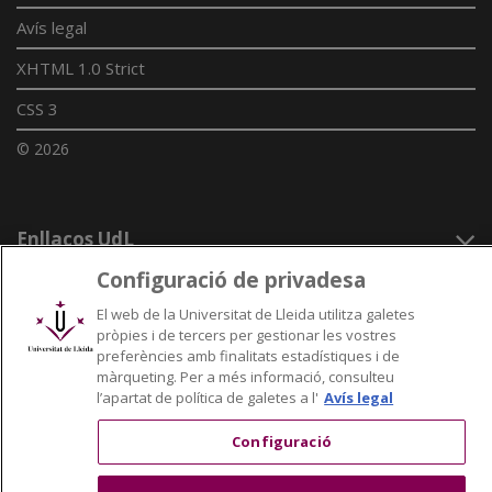
Avís legal
XHTML 1.0 Strict
CSS 3
© 2026
Enllaços UdL
Configuració de privadesa
Xarxes universitàries
El web de la Universitat de Lleida utilitza galetes
pròpies i de tercers per gestionar les vostres
preferències amb finalitats estadístiques i de
màrqueting. Per a més informació, consulteu
l’apartat de política de galetes a l'
Avís legal
Configuració