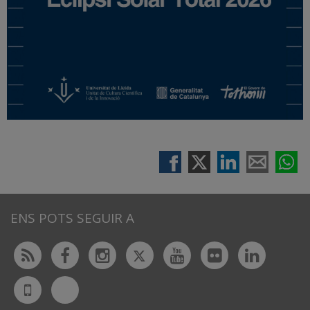
ENS POTS SEGUIR A
Twitter
Rss
Facebook
Instagram
Youtube
Flickr
Linked
Bluesky
UdL
App