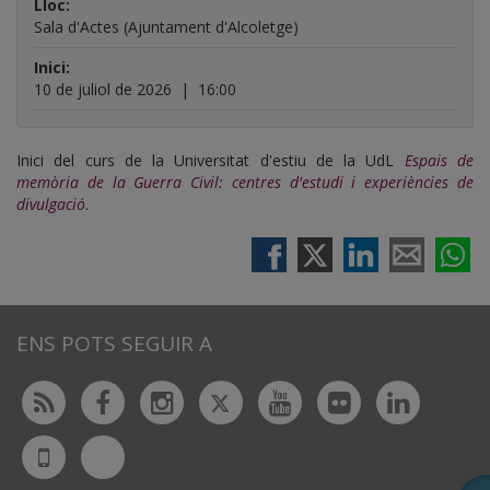
Lloc:
de
Sala d'Actes (Ajuntament d'Alcoletge)
divulgació
Inici:
10 de juliol de 2026
|
16:00
Inici del curs de la Universitat d'estiu de la UdL
Espais de
memòria de la Guerra Civil: centres d'estudi i experiències de
divulgació
.
ENS POTS SEGUIR A
Twitter
Rss
Facebook
Instagram
Youtube
Flickr
Linked
Bluesky
UdL
App