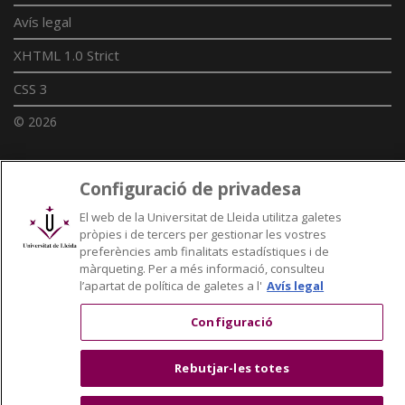
Avís legal
XHTML 1.0 Strict
CSS 3
© 2026
Configuració de privadesa
Enllaços UdL
El web de la Universitat de Lleida utilitza galetes
Xarxes universitàries
pròpies i de tercers per gestionar les vostres
preferències amb finalitats estadístiques i de
màrqueting. Per a més informació, consulteu
l’apartat de política de galetes a l'
Avís legal
Configuració
Rebutjar-les totes