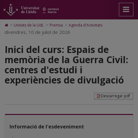
Inici
Anar
Anar
Anar
Cerca
Accessibilitat.
a
al
al
Universitat
del
la
contingut
Mapa
de
pàgina
principal
Web.
Lleida
curs:
Icono
>
Unitats de la UdL
>
Premsa
>
Agenda d'Activitats
principal.
de
Universitat
de
divendres, 10 de juliol de 2026
Espais
Universitat
la
de
Home
de
pàgina
Lleida
para
de
Lleida
Inici del curs: Espais de
ir
a
memòria
memòria de la Guerra Civil:
la
página
de
centres d'estudi i
de
inicio
la
experiències de divulgació
Guerra
Civil:
Descarregar pdf
centres
d'estudi
i
Informació de l'esdeveniment
experiències